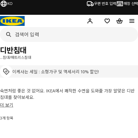
KO
우편 번호 입력
매장 선택
Hej!
로그인 하기
위시리스트
장바구니
디반침대
…
침대/매트리스
침대
이케사는 세일 : 소형가구 및 액세서리 10% 할인!
숙면처럼 좋은 것 없어요. IKEA에서 쾌적한 수면을 도와줄 가장 알맞은 디반
침대를 찾아보세요.
더 보기
3개 항목
정렬 및 필터링