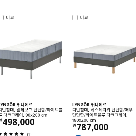
결과로 건너뛰기
결과 목록
비교
비교
LYNGÖR 뤼니에르
LYNGÖR 뤼니에르
디반침대, 발레보그 단단함/라이트블
디반침대, 베스테뢰위 단단함/매우
루 다크그레이, 90x200 cm
단단함/라이트블루 다크그레이,
가격 ￦ 498000
498,000
180x200 cm
￦
가격 ￦ 787000
787,000
￦
검토: 5 밖으로 5 별. 총 리뷰 수:
(1)