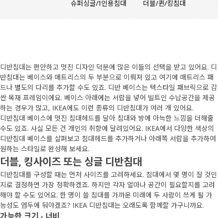
슈퍼싱글/1인용침대
더블/퀸/킹침대
디반침대는 편안하고 멋진 디자인 덕분에 많은 이들의 선택을 받고 있어요. 디
반침대는 베이스와 매트리스의 두 부분으로 이뤄져 있고 여기에 매트리스 패
드나 별도의 다리를 추가할 수도 있죠. 디반 베이스는 텍스타일 패브릭으로 감
싼 목재 프레임이에요. 베이스 아래에는 서랍을 넣어 빌트인 수납공간을 제공
하는 경우가 많고, IKEA에도 이런 종류의 디반침대가 여러 개 있어요.
디반침대 베이스에 멋진 침대헤드를 달아 침대와 방에 아늑한 느낌을 더해줄
수도 있죠. 사실 모든 건 개인의 취향에 달려있어요. IKEA에서 다양한 색상의
디반침대 베이스를 살펴보고 침대헤드를 추가하거나 아래쪽 서랍을 추가하여
원하는 스타일로 완성해 보세요.
더블, 킹사이즈 또는 싱글 디반침대
디반침대를 구성할 때는 먼저 사이즈를 고려하세요. 침대에서 몇 명이 잘 것인
지로 결정하면 가장 정확하겠죠. 하지만 각자 얼마나 공간이 필요할지를 고려
해야 할 수도 있어요. 한 명이 쓸 침대를 가까운 미래에 두 사람이 쓰게 될 가
능성도 염두에 둬야겠죠? IKEA 디반침대는 오래도록 함께할 가구니까요.
가능한 크기 - 너비