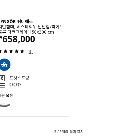
LYNGÖR 뤼니에르
디반침대, 베스테뢰위 단단함/라이트
블루 다크그레이, 150x200 cm
가격 ￦ 658000
658,000
￦
검토: 5 밖으로 5 별. 총 리뷰 수:
(3)
포켓스프링
단단함
다른 옵션
LYNGÖR 뤼니에르
옵션: LYNGÖR 뤼니에르, 디반침대, 베스테뢰위 매우 단단함/라이트블루 다크그레
옵션: LYNGÖR 뤼니에르, 디반침대, 발레보그 단단함/라이트블루 다크그레이, 1
옵션: LYNGÖR 뤼니에르, 디반침대, 복스트란다 단단함/라이트블루 다크그레이, 
3 / 3개의 결과 표시