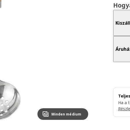
Hogy
Kiszál
Áruhá
Telje
Ha a 
Részl
Minden médium