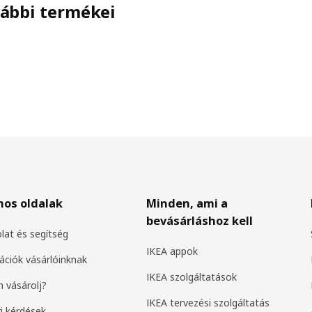
ábbi termékei
nos oldalak
Minden, ami a
bevásárláshoz kell
lat és segítség
IKEA appok
ációk vásárlóinknak
IKEA szolgáltatások
 vásárolj?
IKEA tervezési szolgáltatás
i kérdések