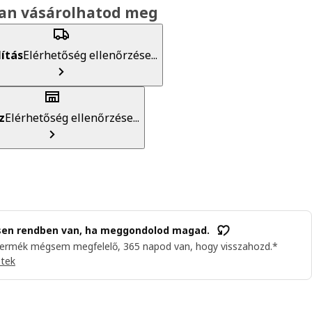
an vásárolhatod meg
lítás
Elérhetőség ellenőrzése...
z
Elérhetőség ellenőrzése...
sen rendben van, ha meggondolod magad.
termék mégsem megfelelő, 365 napod van, hogy visszahozd.*
etek