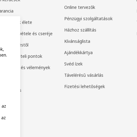
Online tervezők
arancia
Pénzügyi szolgáltatások
k második élete
Házhoz szállítás
ek visszavétele és cseréje
Kívánságlista
 a szerződéstől
k,
Ajándékkártya
ben.
ak és átvételi pontok
Svéd ízek
értékelés és vélemények
Távelérésű vásárlás
amily
Fizetési lehetőségek
or Business
 az
 az