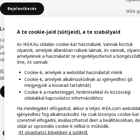
Bejelentkezés
IKEA g
Bútoro
Legyél IKEA Business Network tag
A te cookie-jaid (sütijeid), a te szabályaid
Termék
Legyél törzsvásárlói programunk tagja, hogy
Az IKEA.hu oldalán cookie-kat használunk. Vannak köztük
Elállás
jogosulttá válj különböző kedvezményekre,
olyanok, amelyek állandóan nálunk laknak, és vannak, olyano
vásárlói előnyökre és hozzáférj online
amelyeknek a használatát te engedélyezheted a böngésződ
Áruház
oktatási anyagainkhoz.
Íme, itt vannak:
Termék
Ki mondta, hogy az üzlet világban semmi
Cookie-k, amelyek a weboldal használatát mérik
sincs ingyen?
Cookie-k, amelyek alkalmazkodnak az igényeidhez (pl.
IKEA F
megjegyzik a kosarad tartalmát)
Miért legyél IKEA Business Network
IKEA f
Cookie-k a marketinggel, hirdetésekkel és közösségi
tag?
oldalakkal kapcsolatos információkhoz
Ha mindegyiket elfogadod, akkor a teljes IKEA.com weboldal
igényeidhez fog alkalmazkodni. Ha csak bizonyos cookie-kat
szeretnél elfogadni, kiválaszthatod őket a beállításokban, de
oldal az opcionális cookie-k nélkül is működik.
Itt olvashatsz bővebben a sütikről.