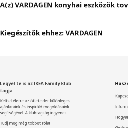
A(z) VARDAGEN konyhai eszközök tov
Kiegészítők ehhez: VARDAGEN
Élőláb
Legyél te is az IKEA Family klub
Hasz
tagja
Kapcso
Keltsd életre az ötleteidet különleges
Inform
ajánlataink és inspiráló megoldásaink
segítségével. A klubtagság ingyenes.
Hogyan
Tudj meg még többet róla!
Gyakor