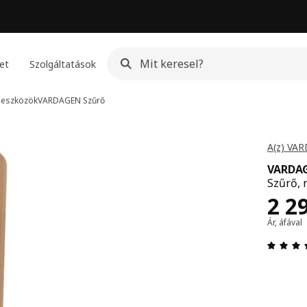
et
Szolgáltatások
 eszközök
VARDAGEN
Szűrő
A(z) VAR
VARDA
Szűrő,
Ár 
2 2
Ár, áfával