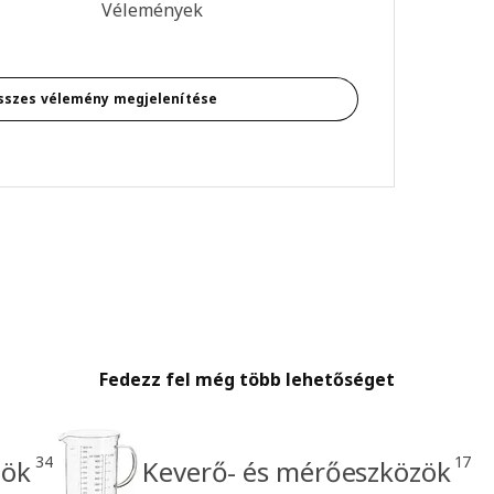
s: 4 / 5 csillagok. Összes vélemény: 1
Vélemények
sszes vélemény megjelenítése
Fedezz fel még több lehetőséget
34
17
zök
Keverő- és mérőeszközök