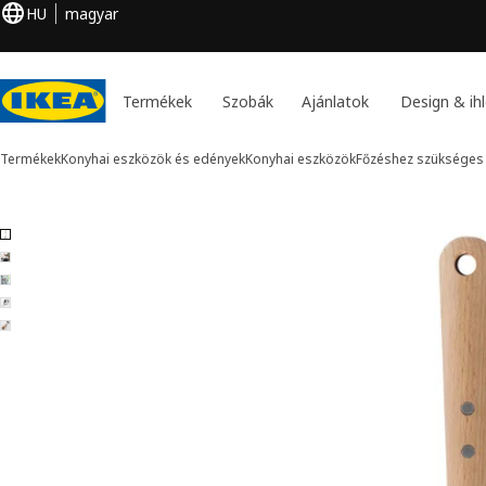
HU
magyar
Termékek
Szobák
Ajánlatok
Design & ihl
Termékek
Konyhai eszközök és edények
Konyhai eszközök
Főzéshez szükséges
5 VARDAGEN kép
k kihagyása