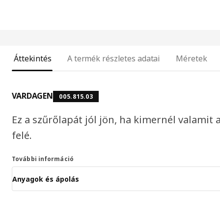
Áttekintés
A termék részletes adatai
Méretek
VARDAGEN
005.815.03
Ez a szűrőlapát jól jön, ha kimernél valamit 
felé.
További információ
Anyagok és ápolás