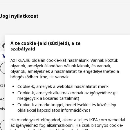
Jogi nyilatkozat
A te cookie-jaid (sütijeid), a te
szabályaid
Az IKEA.hu oldalán cookie-kat használunk. Vannak köztük
olyanok, amelyek állandóan nálunk laknak, és vannak,
Cookie-beállítások
HU
olyanok, amelyeknek a használatát te engedélyezheted a
böngésződben. Íme, itt vannak:
© Inter IKEA Systems B.V. 1999-2026
Cookie-k, amelyek a weboldal használatát mérik
Cookie-k, amelyek alkalmazkodnak az igényeidhez (pl.
megjegyzik a kosarad tartalmát)
Adatvédelmi nyilatkozat
Cookie szabályzat
Együtt a biztonságért
Cookie-k a marketinggel, hirdetésekkel és közösségi
Visszaélés bejelentés
Digitális akadálymentesítési nyilatkozat
oldalakkal kapcsolatos információkhoz
Ha mindegyiket elfogadod, akkor a teljes IKEA.com weboldal
az igényeidhez fog alkalmazkodni. Ha csak bizonyos cookie-
Elállás a szerződéstől