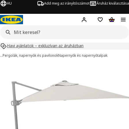
HU
Add meg az irányítószámot
Áruház kiválasztása
Hej!
Bejelentkezés
Bevásárlólista
Kosár
Havi ajánlatok – exkluzívan az áruházban
…
Pergolák, napernyők és pavilonok
Napernyők és napernyőtalpak
SVALÖN / IGGÖN kép
ihagyása