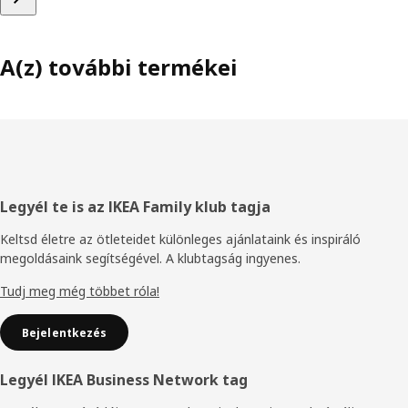
A(z) további termékei
Élőláb
Legyél te is az IKEA Family klub tagja
Keltsd életre az ötleteidet különleges ajánlataink és inspiráló
megoldásaink segítségével. A klubtagság ingyenes.
Tudj meg még többet róla!
Bejelentkezés
Legyél IKEA Business Network tag