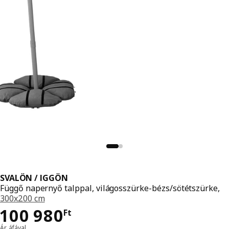
SVALÖN / IGGÖN
Függő napernyő talppal, világosszürke-bézs/sötétszürke,
300x200 cm
Ár 100980Ft
100 980
Ft
Ár, áfával