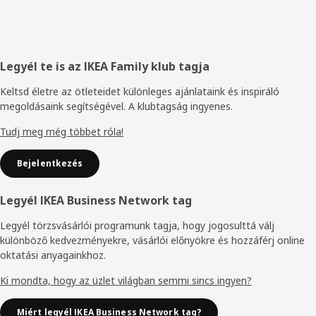
Élőláb
Legyél te is az IKEA Family klub tagja
Keltsd életre az ötleteidet különleges ajánlataink és inspiráló
megoldásaink segítségével. A klubtagság ingyenes.
Tudj meg még többet róla!
Bejelentkezés
Legyél IKEA Business Network tag
Legyél törzsvásárlói programunk tagja, hogy jogosulttá válj
különböző kedvezményekre, vásárlói előnyökre és hozzáférj online
oktatási anyagainkhoz.
Ki mondta, hogy az üzlet világban semmi sincs ingyen?
Miért legyél IKEA Business Network tag?