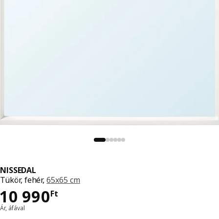
NISSEDAL
Tükör, fehér,
65x65 cm
Ár 10990Ft
10 990
Ft
Ár, áfával