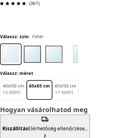
Értékelés: 4.8 / 5 csillagok. Összes vélemény: 36
(367)
Válassz: szín
:
Fehér
Válassz: méret
40x150 cm
65x65 cm
65x150 cm
3000Ft
7000Ft
+
3 000
Ft
+
7 000
Ft
Hogyan vásárolhatod meg
Kiszállítás
Elérhetőség ellenőrzése...