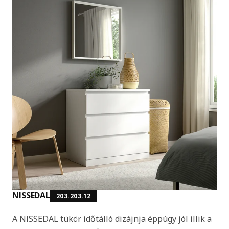
NISSEDAL
203.203.12
A NISSEDAL tükör időtálló dizájnja éppúgy jól illik a