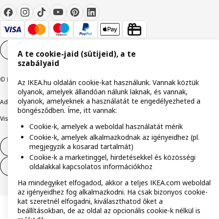
Cookie-beállítások
HU
A te cookie-jaid (sütijeid), a te
szabályaid
© Inter IKEA Systems B.V. 1999-2026
Az IKEA.hu oldalán cookie-kat használunk. Vannak köztük
olyanok, amelyek állandóan nálunk laknak, és vannak,
olyanok, amelyeknek a használatát te engedélyezheted a
Adatvédelmi nyilatkozat
Cookie szabályzat
Együtt a biztonságért
böngésződben. Íme, itt vannak:
Visszaélés bejelentés
Digitális akadálymentesítési nyilatkozat
Cookie-k, amelyek a weboldal használatát mérik
Cookie-k, amelyek alkalmazkodnak az igényeidhez (pl.
megjegyzik a kosarad tartalmát)
Elállás a szerződéstől
Cookie-k a marketinggel, hirdetésekkel és közösségi
oldalakkal kapcsolatos információkhoz
Elállás a szerződéstől (szolgáltatások)
Ha mindegyiket elfogadod, akkor a teljes IKEA.com weboldal
az igényeidhez fog alkalmazkodni. Ha csak bizonyos cookie-
kat szeretnél elfogadni, kiválaszthatod őket a
beállításokban, de az oldal az opcionális cookie-k nélkül is