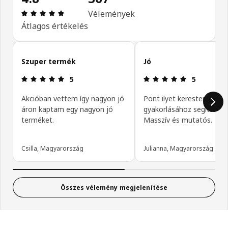
Értékelés: 4.8 / 5 csillagok. Összes vélemény: 367
Vélemények
Átlagos értékelés
Vásárlói vélemények kihagyása
Szuper termék
Jó
Értékelés: 5 / 5 csillagok.
Értékelés: 5 
5
5
Akcióban vettem így nagyon jó
Pont ilyet kerestem, tánc
áron kaptam egy nagyon jó
gyakorlásához segítség.
terméket.
Masszív és mutatós.
Csilla, Magyarország
Julianna, Magyarország
Összes vélemény megjelenítése