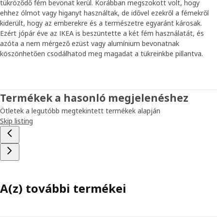
tükröződő fém bevonat kerül. Korábban megszokott volt, hogy
ehhez ólmot vagy higanyt használtak, de idővel ezekről a fémekről
kiderült, hogy az emberekre és a természetre egyaránt károsak.
Ezért jópár éve az IKEA is beszüntette a két fém használatát, és
azóta a nem mérgező ezüst vagy alumínium bevonatnak
köszönhetően csodálhatod meg magadat a tükreinkbe pillantva.
Termékek a hasonló megjelenéshez
Ötletek a legutóbb megtekintett termékek alapján
Skip listing
A(z) további termékei