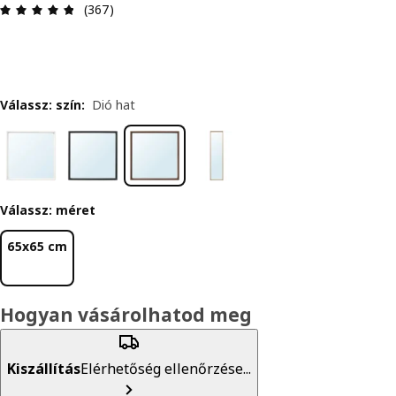
Értékelés: 4.8 / 5 csillagok. Összes vélemény: 36
(367)
Válassz: szín
:
Dió hat
Válassz: méret
65x65 cm
Hogyan vásárolhatod meg
Kiszállítás
Elérhetőség ellenőrzése...