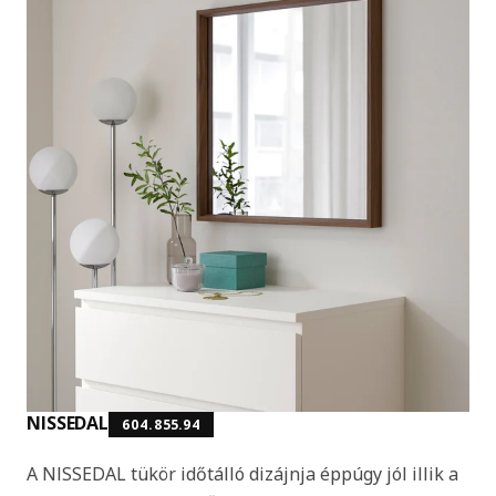
NISSEDAL
604.855.94
A NISSEDAL tükör időtálló dizájnja éppúgy jól illik a