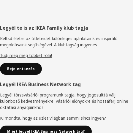
Élőláb
Legyél te is az IKEA Family klub tagja
Keltsd életre az ötleteidet különleges ajánlataink és inspiráló
megoldásaink segítségével. A klubtagság ingyenes.
Tudj meg még többet róla!
Bejelentkezés
Legyél IKEA Business Network tag
Legyél törzsvásárlói programunk tagja, hogy jogosulttá válj
különböző kedvezményekre, vásárlói előnyökre és hozzáférj online
oktatási anyagainkhoz.
Ki mondta, hogy az üzlet világban semmi sincs ingyen?
Miért legyél IKEA Business Network tag?