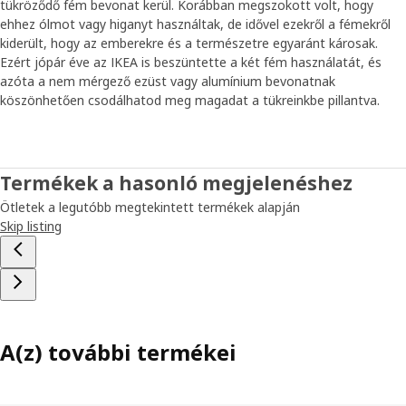
tükröződő fém bevonat kerül. Korábban megszokott volt, hogy
ehhez ólmot vagy higanyt használtak, de idővel ezekről a fémekről
kiderült, hogy az emberekre és a természetre egyaránt károsak.
Ezért jópár éve az IKEA is beszüntette a két fém használatát, és
azóta a nem mérgező ezüst vagy alumínium bevonatnak
köszönhetően csodálhatod meg magadat a tükreinkbe pillantva.
Termékek a hasonló megjelenéshez
Ötletek a legutóbb megtekintett termékek alapján
Skip listing
A(z) további termékei