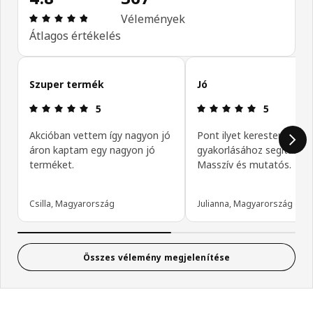
Értékelés: 4.8 / 5 csillagok. Összes vélemény: 367
Vélemények
Átlagos értékelés
Vásárlói vélemények kihagyása
Szuper termék
Jó
Értékelés: 5 / 5 csillagok.
Értékelés: 5 
5
5
Akcióban vettem így nagyon jó
Pont ilyet kerestem, tánc
áron kaptam egy nagyon jó
gyakorlásához segítség.
terméket.
Masszív és mutatós.
Csilla, Magyarország
Julianna, Magyarország
Összes vélemény megjelenítése