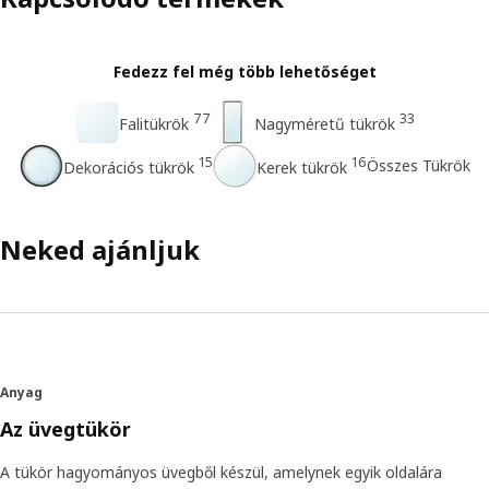
Fedezz fel még több lehetőséget
77
33
Falitükrök
Nagyméretű tükrök
15
16
Összes Tükrök
Dekorációs tükrök
Kerek tükrök
Neked ajánljuk
Anyag
Az üvegtükör
A tükör hagyományos üvegből készül, amelynek egyik oldalára