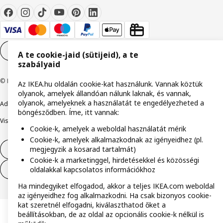
Cookie-beállítások
HU
A te cookie-jaid (sütijeid), a te
szabályaid
© Inter IKEA Systems B.V. 1999-2026
Az IKEA.hu oldalán cookie-kat használunk. Vannak köztük
olyanok, amelyek állandóan nálunk laknak, és vannak,
olyanok, amelyeknek a használatát te engedélyezheted a
Adatvédelmi nyilatkozat
Cookie szabályzat
Együtt a biztonságért
böngésződben. Íme, itt vannak:
Visszaélés bejelentés
Digitális akadálymentesítési nyilatkozat
Cookie-k, amelyek a weboldal használatát mérik
Cookie-k, amelyek alkalmazkodnak az igényeidhez (pl.
megjegyzik a kosarad tartalmát)
Elállás a szerződéstől
Cookie-k a marketinggel, hirdetésekkel és közösségi
oldalakkal kapcsolatos információkhoz
Elállás a szerződéstől (szolgáltatások)
Ha mindegyiket elfogadod, akkor a teljes IKEA.com weboldal
az igényeidhez fog alkalmazkodni. Ha csak bizonyos cookie-
kat szeretnél elfogadni, kiválaszthatod őket a
beállításokban, de az oldal az opcionális cookie-k nélkül is