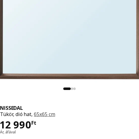
NISSEDAL
Tükör, dió hat,
65x65 cm
Ár 12990Ft
12 990
Ft
Ár, áfával