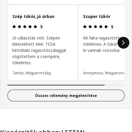
Vásárlói vélemények kihagyása
Szép tükör, jó árban
Szuper tükör
Értékelés: 5 / 5 csillagok.
Értékelés: 5 
5
5
Jó választás volt. Szépen
Mi falra ragasztottuk és 
lekerekített élek. TESA
tökéletes. A tükör élei s
kétoldalú ragasztószalaggal
le vannak csiszolva.
rögzítettem a csempére,
tökéletes.
Tamás, Magyarország
Anonymous, Magyarország
Összes vélemény megjelenítése