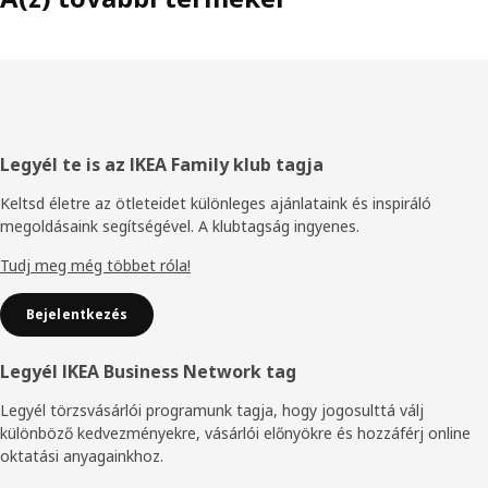
Élőláb
Legyél te is az IKEA Family klub tagja
Keltsd életre az ötleteidet különleges ajánlataink és inspiráló
megoldásaink segítségével. A klubtagság ingyenes.
Tudj meg még többet róla!
Bejelentkezés
Legyél IKEA Business Network tag
Legyél törzsvásárlói programunk tagja, hogy jogosulttá válj
különböző kedvezményekre, vásárlói előnyökre és hozzáférj online
oktatási anyagainkhoz.