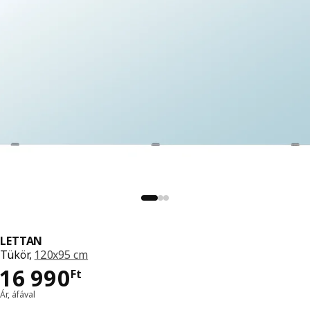
LETTAN
Tükör,
120x95 cm
Ár 16990Ft
16 990
Ft
Ár, áfával