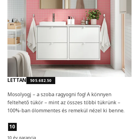
LETTAN
505.682.50
Mosolyogj – a szoba ragyogni fog! A könnyen
feltehető tükör – mint az összes többi tükrünk –
100%-ban ólommentes és remekül nézel ki benne.
Termékjellemzők
10
10 év garancia