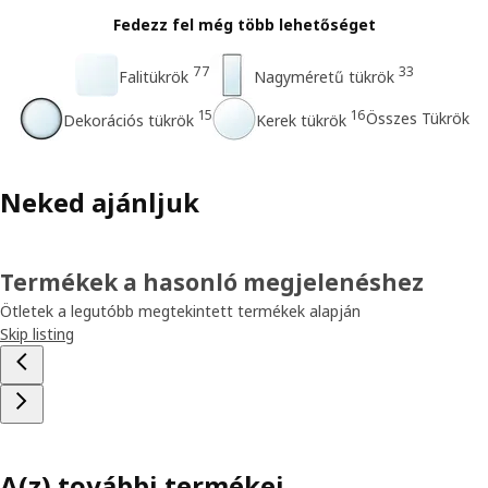
Fedezz fel még több lehetőséget
77
33
Falitükrök
Nagyméretű tükrök
15
16
Összes Tükrök
Dekorációs tükrök
Kerek tükrök
Neked ajánljuk
Termékek a hasonló megjelenéshez
Ötletek a legutóbb megtekintett termékek alapján
Skip listing
A(z) további termékei