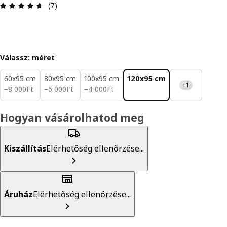
Értékelés: 4.6 / 5 csillagok. Összes vélemény: 7
(7)
Válassz: méret
60x95 cm
80x95 cm
100x95 cm
120x95 cm
+1
8000Ft
6000Ft
4000Ft
−
8 000
Ft
−
6 000
Ft
−
4 000
Ft
Hogyan vásárolhatod meg
Kiszállítás
Elérhetőség ellenőrzése...
Áruház
Elérhetőség ellenőrzése...