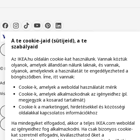
A te cookie-jaid (sütijeid), a te
szabályaid
Cookie-beállítások
HU
Az IKEA.hu oldalán cookie-kat használunk. Vannak köztük
olyanok, amelyek állandóan nálunk laknak, és vannak,
© Inter IKEA Systems B.V. 1999-2026
olyanok, amelyeknek a használatát te engedélyezheted a
böngésződben. Íme, itt vannak:
Adatvédelmi nyilatkozat
Cookie szabályzat
Együtt a biztonságért
Cookie-k, amelyek a weboldal használatát mérik
Visszaélés bejelentés
Digitális akadálymentesítési nyilatkozat
Cookie-k, amelyek alkalmazkodnak az igényeidhez (pl.
megjegyzik a kosarad tartalmát)
Cookie-k a marketinggel, hirdetésekkel és közösségi
Elállás a szerződéstől
oldalakkal kapcsolatos információkhoz
Ha mindegyiket elfogadod, akkor a teljes IKEA.com weboldal
Elállás a szerződéstől (szolgáltatások)
az igényeidhez fog alkalmazkodni. Ha csak bizonyos cookie-
kat szeretnél elfogadni, kiválaszthatod őket a