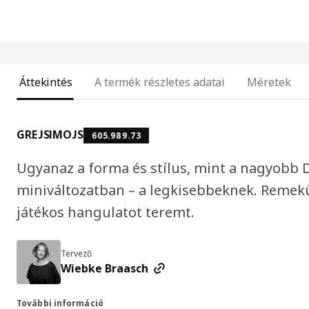
Áttekintés
A termék részletes adatai
Méretek
GREJSIMOJS
605.989.73
Ugyanaz a forma és stílus, mint a nagyobb
miniváltozatban – a legkisebbeknek. Remekül
játékos hangulatot teremt.
Tervező
Wiebke Braasch
További információ