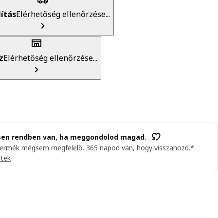
lítás
Elérhetőség ellenőrzése...
z
Elérhetőség ellenőrzése...
sen rendben van, ha meggondolod magad.
termék mégsem megfelelő, 365 napod van, hogy visszahozd.*
etek