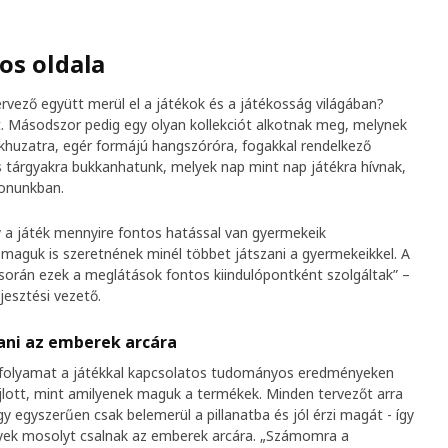
os oldala
ervező együtt merül el a játékok és a játékosság világában?
t. Másodszor pedig egy olyan kollekciót alkotnak meg, melynek
khuzatra, egér formájú hangszóróra, fogakkal rendelkező
s tárgyakra bukkanhatunk, melyek nap mint nap játékra hívnak,
honunkban.
gy a játék mennyire fontos hatással van gyermekeik
k maguk is szeretnének minél többet játszani a gyermekeikkel. A
során ezek a meglátások fontos kiindulópontként szolgáltak” –
jesztési vezető.
ani az emberek arcára
i folyamat a játékkal kapcsolatos tudományos eredményeken
jlott, mint amilyenek maguk a termékek. Minden tervezőt arra
gy egyszerűen csak belemerül a pillanatba és jól érzi magát - így
lyek mosolyt csalnak az emberek arcára. „Számomra a