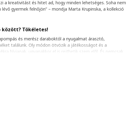
zi a kreativitást és hitet ad, hogy minden lehetséges. Soha nem
 lévő gyermek felnőjön” – mondja Marta Krupinska, a kollekció
ő között? Tökéletes!
ínpompás és merész daraboktól a nyugalmat árasztó,
méket találunk. Oly módon ötvözik a játékosságot és a
ékra hívjanak, ugyanakkor el is rejthetik szem elől. És nemcsak
ékosságot, hanem mindenkit arra ösztönöznek, hogy engedjék
 akár 3, akár 116 éves vagy, akár a kettő között valahol, a