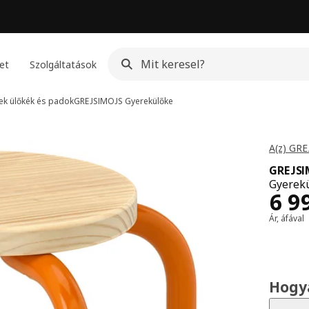
et
Szolgáltatások
ek ülőkék és padok
GREJSIMOJS
Gyerekülőke
A(z) GRE
GREJS
Gyerekü
Ár 
6 9
Ár, áfával
Hogy