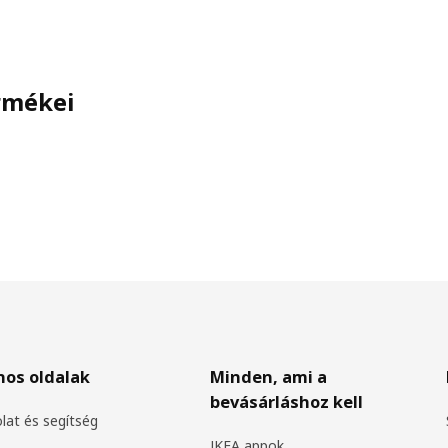
ermékei
nos oldalak
Minden, ami a
bevásárláshoz kell
lat és segítség
IKEA appok