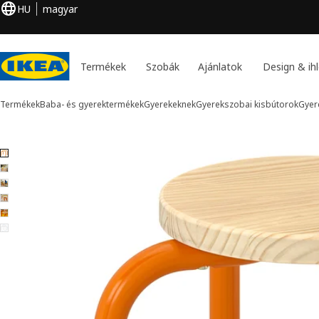
HU
magyar
Termékek
Szobák
Ajánlatok
Design & ihl
Termékek
Baba- és gyerektermékek
Gyerekeknek
Gyerekszobai kisbútorok
Gyer
6 GREJSIMOJS kép
k kihagyása