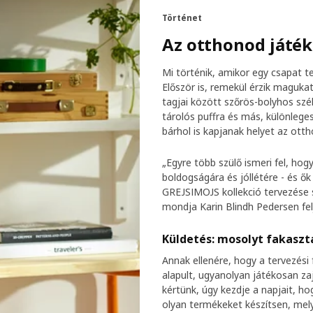
Történet
Az otthonod játék
Mi történik, amikor egy csapat t
Először is, remekül érzik maguka
tagjai között szőrös-bolyhos szé
tárolós puffra és más, különlege
bárhol is kapjanak helyet az ott
„Egyre több szülő ismeri fel, ho
boldogságára és jóllétére - és ő
GREJSIMOJS kollekció tervezése 
mondja Karin Blindh Pedersen fel
Küldetés: mosolyt fakaszt
Annak ellenére, hogy a tervezés
alapult, ugyanolyan játékosan za
kértünk, úgy kezdje a napjait, ho
olyan termékeket készítsen, me