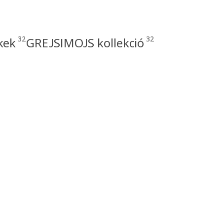
32
32
kek
GREJSIMOJS kollekció