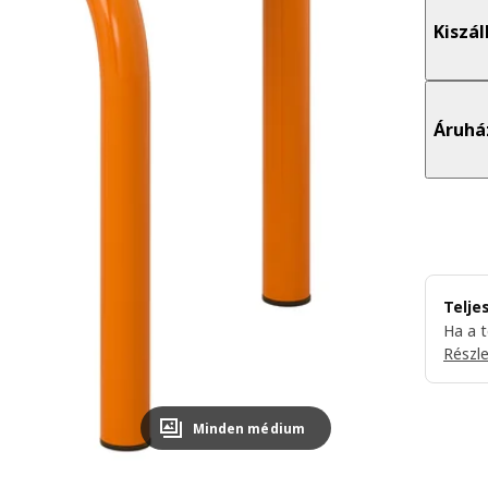
Kiszál
Áruhá
Telje
Ha a 
Részl
Minden médium