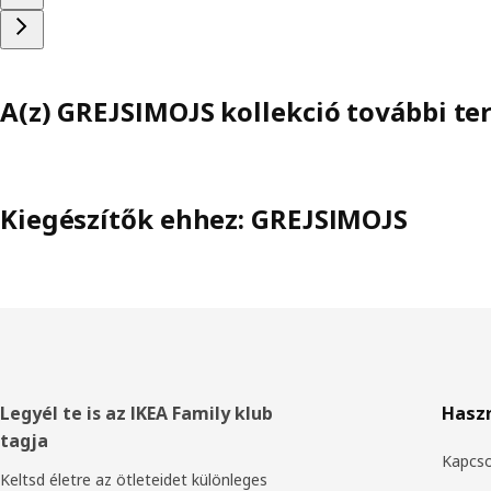
A(z) GREJSIMOJS kollekció további t
Kiegészítők ehhez: GREJSIMOJS
Élőláb
Legyél te is az IKEA Family klub
Hasz
tagja
Kapcso
Keltsd életre az ötleteidet különleges