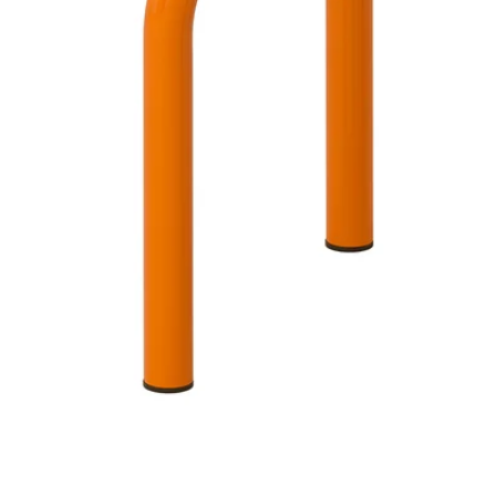
Image zoomed out, normal view