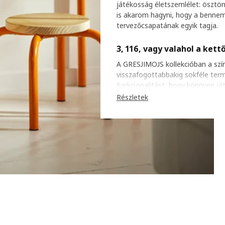
játékosság életszemlélet: ösztön
is akarom hagyni, hogy a bennem
tervezőcsapatának egyik tagja.
3, 116, vagy valahol a kett
A GRESJIMOJS kollekcióban a sz
visszafogottabbakig sokféle ter
funkcionalitást, hogy könnyen ját
az otthon egészébe visznek ját
Részletek
szabadjára a játékos énjüket. Így
GREJSIMOJS pont neked való.