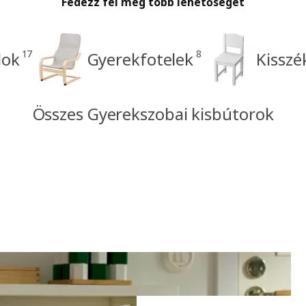
Fedezz fel még több lehetőséget
17
8
dok
Gyerekfotelek
Kisszé
Összes Gyerekszobai kisbútorok