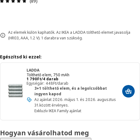
Értékelés: 4.8 / 5 csillagok. Összes vélemény: 89
(89)
Az elemek külön kaphatók. Az IKEA a LADDA tölthető elemet javasolja
(HR03, AAA, 1.2 V). 1 darabra van szükség.
Egészítsd ki ezzel:
LADDA
Tölthető elem, 750 mAh
Ár 1790Ft/4 darab
1 790
Ft
/4 darab
Egységár: 448Ft/darab
3+1 tölthető elem, és a legolcsóbbat
Hozzá
ingyen kapod
Az ajánlat 2026. május 1. és 2026. augusztus
31.között érvényes.
Exkluzív IKEA Family ajánlat
Hogyan vásárolhatod meg