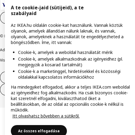
A te cookie-jaid (sütijeid), a te
szabályaid
Cookie-beállítások
HU
Az IKEA.hu oldalán cookie-kat használunk. Vannak köztük
olyanok, amelyek állandóan nálunk laknak, és vannak,
© Inter IKEA Systems B.V. 1999-2026
olyanok, amelyeknek a használatát te engedélyezheted a
böngésződben. Íme, itt vannak:
Adatvédelmi nyilatkozat
Cookie szabályzat
Együtt a biztonságért
Cookie-k, amelyek a weboldal használatát mérik
Cookie-k, amelyek alkalmazkodnak az igényeidhez (pl.
Visszaélés bejelentés
Digitális akadálymentesítési nyilatkozat
megjegyzik a kosarad tartalmát)
Cookie-k a marketinggel, hirdetésekkel és közösségi
oldalakkal kapcsolatos információkhoz
Elállás a szerződéstől
Ha mindegyiket elfogadod, akkor a teljes IKEA.com weboldal
Elállás a szerződéstől (szolgáltatások)
az igényeidhez fog alkalmazkodni. Ha csak bizonyos cookie-
kat szeretnél elfogadni, kiválaszthatod őket a
beállításokban, de az oldal az opcionális cookie-k nélkül is
működik.
Itt olvashatsz bővebben a sütikről.
Az összes elfogadása