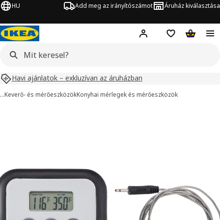
HU
Add meg az irányítószámot
Áruház kiválasztása
Hej!
Bejelentkezés
Bevásárlólista
Kosár
Havi ajánlatok – exkluzívan az áruházban
…
Keverő- és mérőeszközök
Konyhai mérlegek és mérőeszközök
FANTAST kép
ihagyása