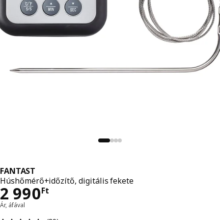
FANTAST
Húshőmérő+időzítő, digitális fekete
Ár 2990Ft
2 990
Ft
Ár, áfával