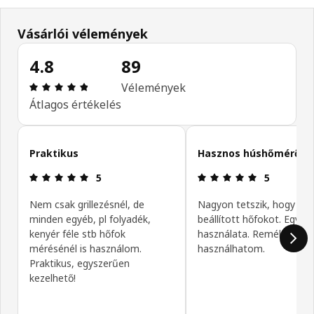
Vásárlói vélemények
4.8
89
Értékelés: 4.8 / 5 csillagok. Összes vélemény: 89
Vélemények
Átlagos értékelés
Vásárlói vélemények kihagyása
Praktikus
Hasznos húshőmérő.
Értékelés: 5 / 5 csillagok.
Értékelés: 5 
5
5
Nem csak grillezésnél, de
Nagyon tetszik, hogy jelz
minden egyéb, pl folyadék,
beállított hőfokot. Egysz
kenyér féle stb hőfok
használata. Remélem sok
mérésénél is használom.
használhatom.
Praktikus, egyszerűen
kezelhető!