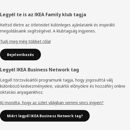
Élőláb
Legyél te is az IKEA Family klub tagja
Keltsd életre az ötleteidet különleges ajánlataink és inspiráló
megoldásaink segítségével. A klubtagság ingyenes.
Tudj meg még többet róla!
Bejelentkezés
Legyél IKEA Business Network tag
Legyél törzsvásárlói programunk tagja, hogy jogosulttá válj
különböző kedvezményekre, vásárlói előnyökre és hozzáférj online
oktatási anyagainkhoz.
Ki mondta, hogy az üzlet világban semmi sincs ingyen?
Miért legyél IKEA Business Network tag?