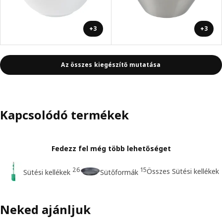
+3
+3
Az összes kiegészítő mutatása
Kapcsolódó termékek
Fedezz fel még több lehetőséget
26
15
Összes Sütési kellékek
Sütési kellékek
Sütőformák
Neked ajánljuk