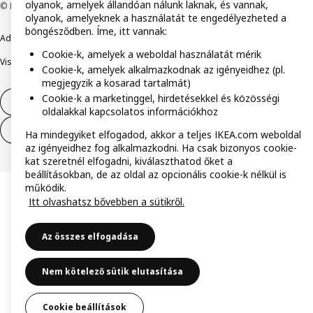
olyanok, amelyek állandóan nálunk laknak, és vannak,
© Inter IKEA Systems B.V. 1999-2026
olyanok, amelyeknek a használatát te engedélyezheted a
böngésződben. Íme, itt vannak:
Adatvédelmi nyilatkozat
Cookie szabályzat
Együtt a biztonságért
Cookie-k, amelyek a weboldal használatát mérik
Visszaélés bejelentés
Digitális akadálymentesítési nyilatkozat
Cookie-k, amelyek alkalmazkodnak az igényeidhez (pl.
megjegyzik a kosarad tartalmát)
Cookie-k a marketinggel, hirdetésekkel és közösségi
Elállás a szerződéstől
oldalakkal kapcsolatos információkhoz
Elállás a szerződéstől (szolgáltatások)
Ha mindegyiket elfogadod, akkor a teljes IKEA.com weboldal
az igényeidhez fog alkalmazkodni. Ha csak bizonyos cookie-
kat szeretnél elfogadni, kiválaszthatod őket a
beállításokban, de az oldal az opcionális cookie-k nélkül is
működik.
Itt olvashatsz bővebben a sütikről.
Az összes elfogadása
Nem kötelező sütik elutasítása
Cookie beállítások