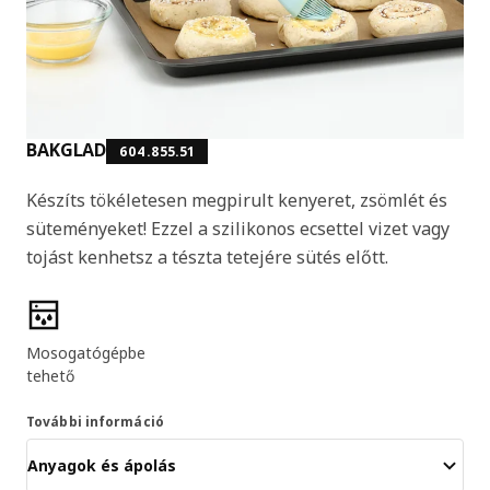
BAKGLAD
604.855.51
Készíts tökéletesen megpirult kenyeret, zsömlét és
süteményeket! Ezzel a szilikonos ecsettel vizet vagy
tojást kenhetsz a tészta tetejére sütés előtt.
Termékjellemzők
Mosogatógépbe
tehető
További információ
Anyagok és ápolás