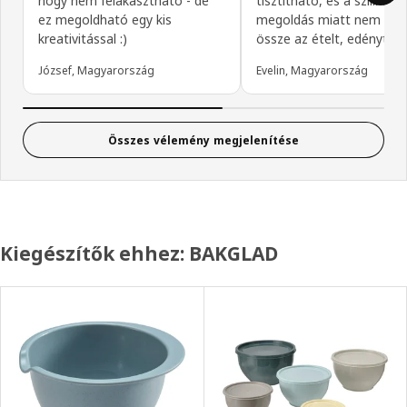
hogy nem felakasztható - de
tisztítható, és a szilikono
ez megoldható egy kis
megoldás miatt nem "sző
kreativitással :)
össze az ételt, edényt.
József, Magyarország
Evelin, Magyarország
Összes vélemény megjelenítése
Kiegészítők ehhez: BAKGLAD