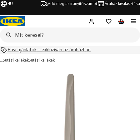
HU
Add meg az irányítószámot
Áruház kiválasztása
Hej!
Bejelentkezés
Bevásárlólista
Kosár
Havi ajánlatok – exkluzívan az áruházban
…
Sütési kellékek
Sütési kellékek
BAKGLAD kép
ihagyása