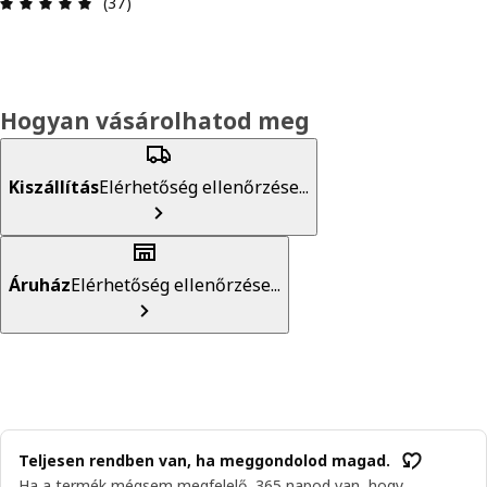
Értékelés: 5 / 5 csillagok. Összes vélemény: 37
(37)
Hogyan vásárolhatod meg
Kiszállítás
Elérhetőség ellenőrzése...
Áruház
Elérhetőség ellenőrzése...
Teljesen rendben van, ha meggondolod magad.
Ha a termék mégsem megfelelő, 365 napod van, hogy