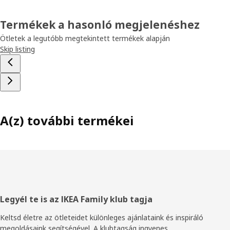
Termékek a hasonló megjelenéshez
Ötletek a legutóbb megtekintett termékek alapján
Skip listing
A(z) további termékei
Élőláb
Legyél te is az IKEA Family klub tagja
Keltsd életre az ötleteidet különleges ajánlataink és inspiráló
megoldásaink segítségével. A klubtagság ingyenes.