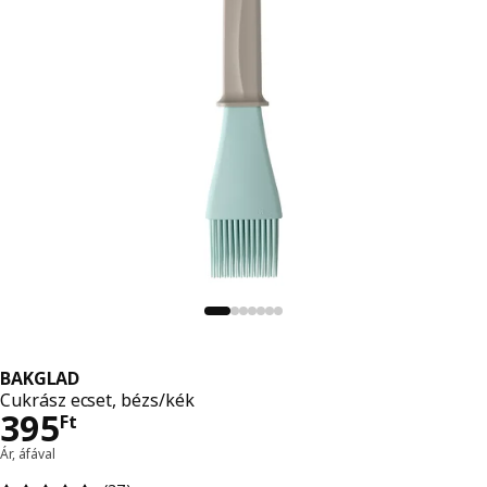
BAKGLAD
Cukrász ecset, bézs/kék
Ár 395Ft
395
Ft
Ár, áfával