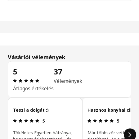
Vásárlói vélemények
5
37
Értékelés: 5 / 5 csillagok. Összes vélemény: 37
Vélemények
Átlagos értékelés
Vásárlói vélemények kihagyása
Teszi a dolgát :)
Hasznos konyhai cikk
Értékelés: 5 / 5 csillagok.
Értékelés: 5 
5
5
Tökéletes Egyetlen hátránya,
Már többször vettem, k