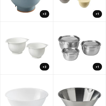
+3
+1
+3
+1