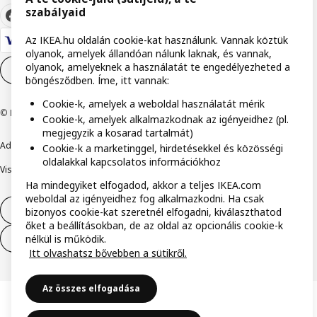
szabályaid
Az IKEA.hu oldalán cookie-kat használunk. Vannak köztük
olyanok, amelyek állandóan nálunk laknak, és vannak,
olyanok, amelyeknek a használatát te engedélyezheted a
Cookie-beállítások
HU
böngésződben. Íme, itt vannak:
Cookie-k, amelyek a weboldal használatát mérik
© Inter IKEA Systems B.V. 1999-2026
Cookie-k, amelyek alkalmazkodnak az igényeidhez (pl.
megjegyzik a kosarad tartalmát)
Adatvédelmi nyilatkozat
Cookie szabályzat
Együtt a biztonságért
Cookie-k a marketinggel, hirdetésekkel és közösségi
oldalakkal kapcsolatos információkhoz
Visszaélés bejelentés
Digitális akadálymentesítési nyilatkozat
Ha mindegyiket elfogadod, akkor a teljes IKEA.com
weboldal az igényeidhez fog alkalmazkodni. Ha csak
Elállás a szerződéstől
bizonyos cookie-kat szeretnél elfogadni, kiválaszthatod
őket a beállításokban, de az oldal az opcionális cookie-k
nélkül is működik.
Elállás a szerződéstől (szolgáltatások)
Itt olvashatsz bővebben a sütikről.
Az összes elfogadása