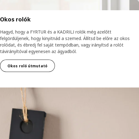
Okos rolók
Hagyd, hogy a FYRTUR és a KADRILJ rolók még azelőtt
felgördüljenek, hogy kinyitnád a szemed. Állítsd be előre az okos
rolódat, és ébredj fel saját tempódban, vagy irányítsd a rolót
távirányítóval egyenesen az ágyadból.
Okos roló útmutató