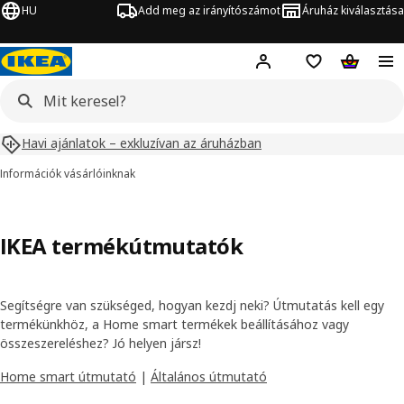
HU
Add meg az irányítószámot
Áruház kiválasztása
Hej!
Bejelentkezés
Bevásárlólista
Kosár
Havi ajánlatok – exkluzívan az áruházban
Információk vásárlóinknak
IKEA termékútmutatók
Segítségre van szükséged, hogyan kezdj neki? Útmutatás kell egy
termékünkhöz, a Home smart termékek beállításához vagy
összeszereléshez? Jó helyen jársz!
Home smart útmutató
|
Általános útmutató