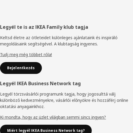
Élőláb
Legyél te is az IKEA Family klub tagja
Keltsd életre az ötleteidet különleges ajánlataink és inspiráló
megoldásaink segítségével. A klubtagság ingyenes.
Tudj meg még többet róla!
Bejelentkezés
Legyél IKEA Business Network tag
Legyél törzsvásárlói programunk tagja, hogy jogosulttá válj
különböző kedvezményekre, vásárlói előnyökre és hozzáférj online
oktatási anyagainkhoz.
Ki mondta, hogy az üzlet világban semmi sincs ingyen?
Miért legyél IKEA Business Network tag?