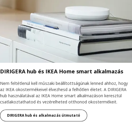
DIRIGERA hub és IKEA Home smart alkalmazás
Nem feltétlenül kell műszaki beállítottságúnak lenned ahhoz, hogy
az IKEA okostermékeivel élvezhesd a felhőtlen életet. A DIRIGERA
hub használatával az IKEA Home smart alkalmazáson keresztül
csatlakoztathatod és vezérelheted otthonod okostermékeit.
DIRIGERA hub és alkalmazás útmutató