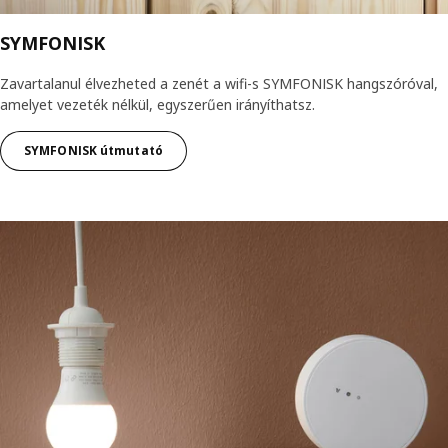
SYMFONISK
Zavartalanul élvezheted a zenét a wifi-s SYMFONISK hangszóróval,
amelyet vezeték nélkül, egyszerűen irányíthatsz.
SYMFONISK útmutató