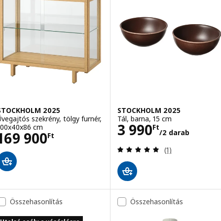
STOCKHOLM 2025
STOCKHOLM 2025
Üvegajtós szekrény, tölgy furnér,
Tál, barna, 15 cm
Ár 3990Ft/2 da
3 990
100x40x86 cm
Ft
/2 darab
Ár 169900Ft
169 900
Ft
Vélemény: 5 kívü
(1)
Összehasonlítás
Összehasonlítás