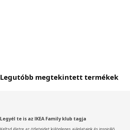
Legutóbb megtekintett termékek
Élőláb
Legyél te is az IKEA Family klub tagja
Keltsd életre az ötleteidet különleges ajánlataink és inspiráló