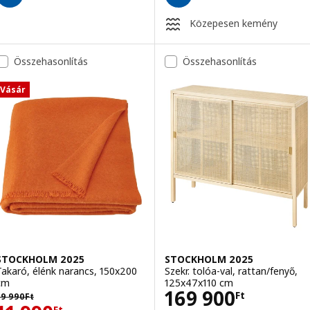
Közepesen kemény
Összehasonlítás
Összehasonlítás
Vásár
STOCKHOLM 2025
STOCKHOLM 2025
Takaró, élénk narancs, 150x200
Szekr. tolóa-val, rattan/fenyő,
cm
125x47x110 cm
Ár 169900Ft
169 900
lőző ár 19990Ft
Ft
19 990
Ft
Ft