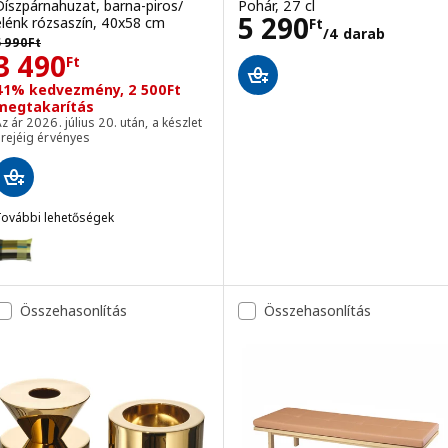
Díszpárnahuzat, barna-piros/
Pohár, 27 cl
Ár 5290Ft/4 da
5 290
élénk rózsaszín, 40x58 cm
Ft
/4 darab
lőző ár 5990Ft
5 990
Ft
Ár 3490Ft
3 490
Ft
41% kedvezmény, 2 500Ft
megtakarítás
z ár 2026. július 20. után, a készlet
rejéig érvényes
További lehetőségek
STOCKHOLM 2025
Lehetőség: STOCKHOLM 2025, Díszpárnahuzat, sötétzöld/kék-zöld,
Összehasonlítás
Összehasonlítás