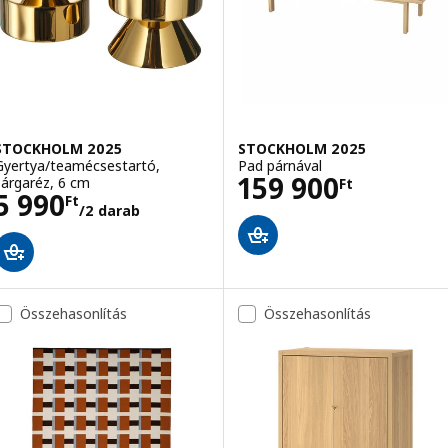
STOCKHOLM 2025
STOCKHOLM 2025
Gyertya/teamécsestartó,
Pad párnával
Ár 159900Ft
159 900
sárgaréz, 6 cm
Ft
Ár 5990Ft/2 darab
5 990
Ft
/2 darab
Összehasonlítás
Összehasonlítás