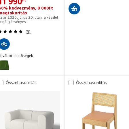
Ár 11990Ft
11 990
40% kedvezmény, 8 000Ft
megtakarítás
z ár 2026. július 20. után, a készlet
rejéig érvényes
Vélemény: 5 kívül 5 csillag. Összes vélemény:
(5)
További lehetőségek
STOCKHOLM 2025
Lehetőség: STOCKHOLM 2025, Takaró, zöld, 150x200 cm
Lehetőség: STOCKHOLM 2025, Takaró, élénk kék, 150x200 cm
Összehasonlítás
Összehasonlítás