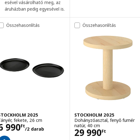
esével vásárolható meg, az
áruházban pedig egyesével is.
Összehasonlítás
Összehasonlítás
STOCKHOLM 2025
STOCKHOLM 2025
Tányér, fekete, 26 cm
Dohányzóasztal, fenyő furnér
Ár 6990Ft/2 darab
6 990
natúr, 40 cm
Ft
/2 darab
Ár 29990Ft
29 990
Ft