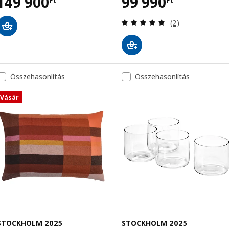
Ár 149900Ft
Ár 99990Ft
149 900
99 990
Vélemény: 5 kívü
(2)
Összehasonlítás
Összehasonlítás
Vásár
STOCKHOLM 2025
STOCKHOLM 2025