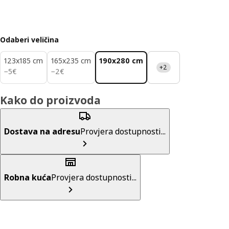
Odaberi veličina
123x185 cm
165x235 cm
190x280 cm
+2
5€
2€
−
5
€
−
2
€
Kako do proizvoda
Dostava na adresu
Provjera dostupnosti...
Robna kuća
Provjera dostupnosti...