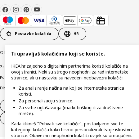
Postavke kolačića
HR
© Inter IKEA Systems B.V 1999-2026
Ti upravljaš kolačićima koji se koriste.
IKEA.hr zajedno s digitalnim partnerima koristi kolačiće na
Zaštita privatnosti
Kako koristimo kolačiće (Cookies)
Uvjeti poslovanja
ovoj stranici. Neki su strogo neophodni za rad internetske
Podaci o tvrtki IKEA Hrvatska
Etično otkrivanje sigurnosnih nedostataka
stranice, ali u nastavku su navedeni neobavezni kolačići:
Za analiziranje načina na koji se internetska stranica
Digitalna pristupačnost
koristi.
Za personalizaciju stranice.
Jednostrani raskid ugovora
Za svrhe oglašavanja (marketinškog ili za društvene
mreže).
Jednostrani raskid ugovora za usluge
Kada klikneš "Prihvati sve kolačiće", postavljamo sve te
kategorije kolačića kako bismo personalizirali tvoje iskustvo
stranice. Obavezni i neophodni kolačići uvijek su omogućeni.