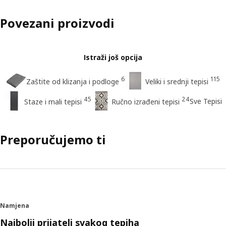
Povezani proizvodi
Istraži još opcija
6
115
Zaštite od klizanja i podloge
Veliki i srednji tepisi
45
24
Sve Tepisi
Staze i mali tepisi
Ručno izrađeni tepisi
Preporučujemo ti
Namjena
Najbolji prijatelj svakog tepiha