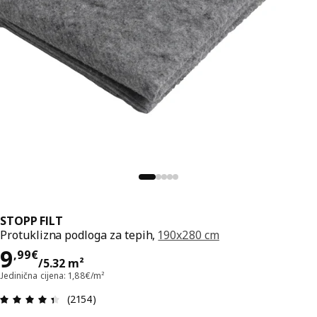
STOPP FILT
Protuklizna podloga za tepih,
190x280 cm
Cijena 9,99€/5.32 m²
9
,
99
€
/5.32 m²
Jedinična cijena: 1,88€/m²
Ocjena i recenzija: 4.4 od 5 zvjezdica. Ukupno re
(2154)