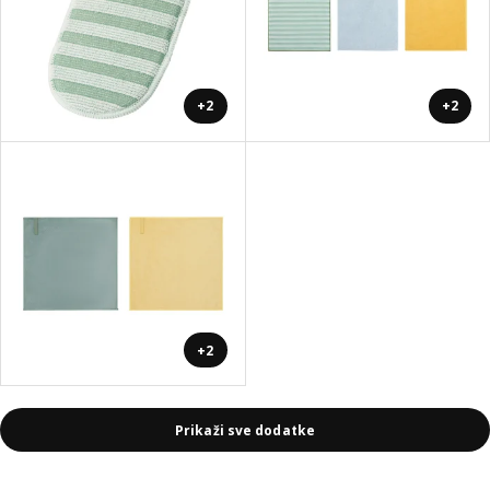
+2
+2
+2
Prikaži sve dodatke