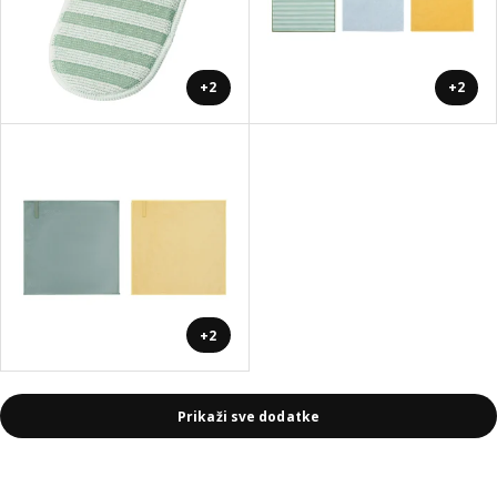
+2
+2
+2
Prikaži sve dodatke