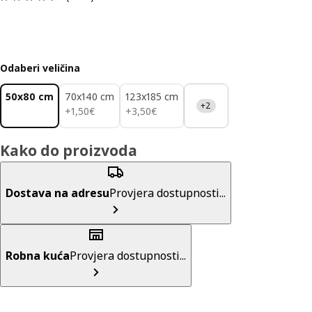
Odaberi veličina
50x80 cm
70x140 cm
123x185 cm
+2
1,50€
3,50€
+
1
,
50
€
+
3
,
50
€
Kako do proizvoda
Dostava na adresu
Provjera dostupnosti...
Robna kuća
Provjera dostupnosti...