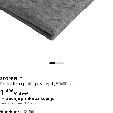
STOPP FILT
Protuklizna podloga za tepih,
50x80 cm
Cijena 1,49€/0.4 m²
1
,
49
€
/0.4 m²
Zadnja prilika za kupnju
Jedinična cijena: 3,73€/m²
Ocjena i recenzija: 4.4 od 5 zvjezdica. Ukupno re
(2156)