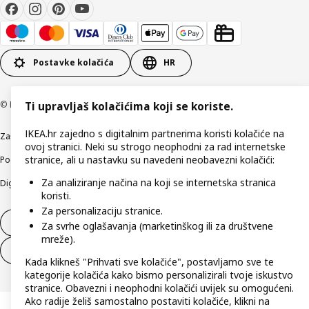
Postavke kolačića
HR
© Inter IKEA Systems B.V 1999-2026
Ti upravljaš kolačićima koji se koriste.
IKEA.hr zajedno s digitalnim partnerima koristi kolačiće na
Zaštita privatnosti
Kako koristimo kolačiće (Cookies)
Uvjeti poslovanja
ovoj stranici. Neki su strogo neophodni za rad internetske
stranice, ali u nastavku su navedeni neobavezni kolačići:
Podaci o tvrtki IKEA Hrvatska
Etično otkrivanje sigurnosnih nedostataka
Za analiziranje načina na koji se internetska stranica
Digitalna pristupačnost
koristi.
Za personalizaciju stranice.
Jednostrani raskid ugovora
Za svrhe oglašavanja (marketinškog ili za društvene
mreže).
Jednostrani raskid ugovora za usluge
Kada klikneš "Prihvati sve kolačiće", postavljamo sve te
kategorije kolačića kako bismo personalizirali tvoje iskustvo
stranice. Obavezni i neophodni kolačići uvijek su omogućeni.
Ako radije želiš samostalno postaviti kolačiće, klikni na