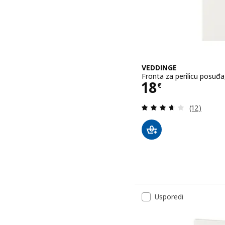
VEDDINGE
Fronta za perilicu posuđa
Cijena 18€
18
€
Revizija: 3
(12)
Usporedi