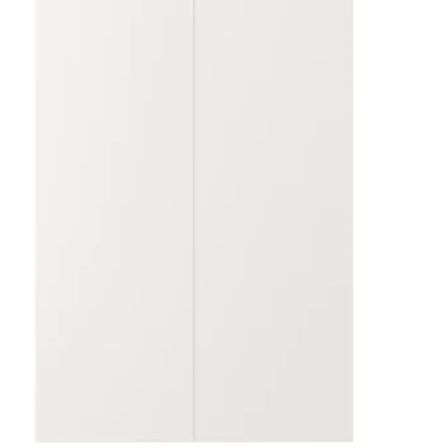
: METOD, 2 fronte za perilicu posuđa, Kallarp tamno sivo-zelena vis