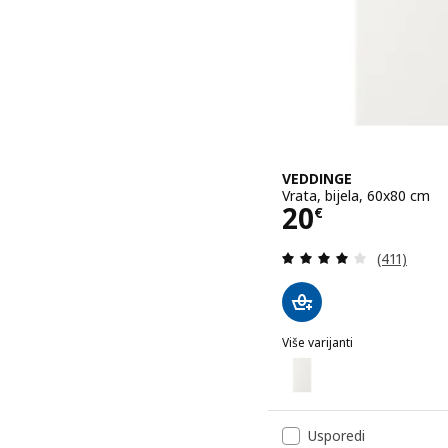
VEDDINGE
Vrata, bijela, 60x80 cm
Cijena 20€
20
€
Revizija: 4
(411)
Više varijanti
VEDDINGE
Mogućnost: VEDDINGE, Vr
Mogućnost: VEDDINGE, Vr
Usporedi
Mogućnost: VEDDINGE, Vr