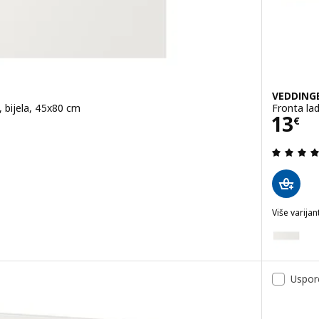
VEDDING
, bijela, 45x80 cm
Fronta lad
Cije
13
€
.6 od 5 zvjezdica. Ukupno recenzija:
Više varijant
VEDDINGE
Mogućnost
Mogućnost
Uspor
Mogućnost
Mogućnost