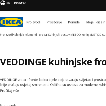
HR
hrvatski
Proizvodi
Prostorije
Ponude
Ideje i dizajn
Proizvodi
Kuhinjski elementi i uređaji
Kuhinjski sustavi
METOD kuhinja
METOD su
VEDDINGE kuhinjske fr
VEDDINGE vrata i fronte ladica bijele boje stvaraju svijetao i prostra
linije pružaju osjećaj smirenosti. Odlična su osnova za moderne kuh
dodatke i završne detalje podesiti prema vlastitoj želji.
Pročitaj više
8 proizvoda