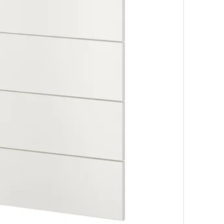
te za perilicu posuđa, Axstad sivo-zelena, 60 cm
Mogućnost