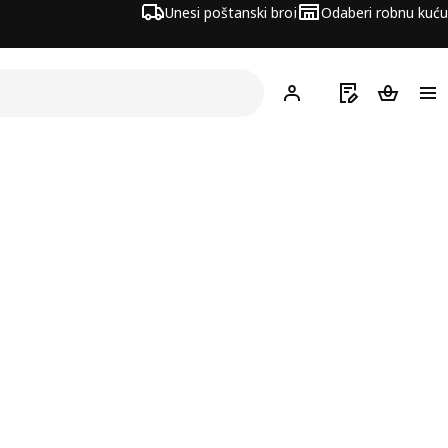
Unesi poštanski broj
Odaberi robnu kuću
Hej!
Prijavi se
Popis za kupov
Košarica