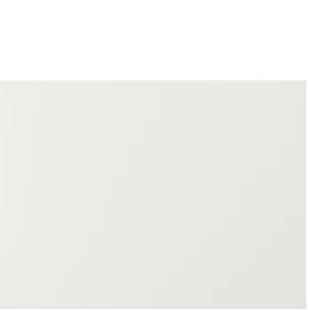
: METOD, 1 fronta za perilicu, Axstad sivo-zelena, 60 cm
: METOD, 1 fronta za perilicu, Sinarp smeđa, 60 cm
 METOD, 1 fronta za perilicu, Enköping bijela/efekt drva, 60 cm