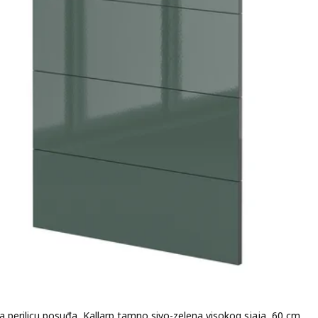
a perilicu posuđa, Kallarp tamno sivo-zelena visokog sjaja, 60 cm