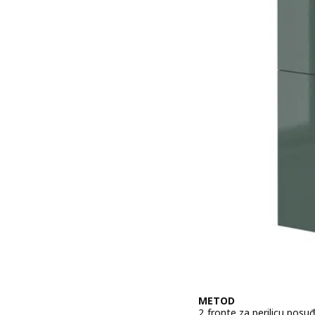
METOD
2 fronte za perilicu posu