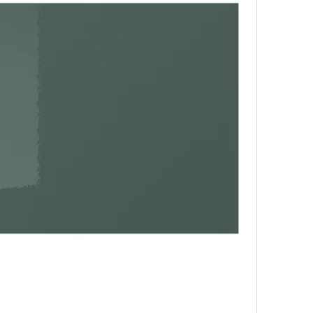
ta za perilicu, Axstad sivo-zelena, 60 cm
Mogućnost