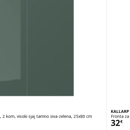
KALLARP
, 2 kom, visoki sjaj tamno siva-zelena, 25x80 cm
Fronta za 
Cije
32
€