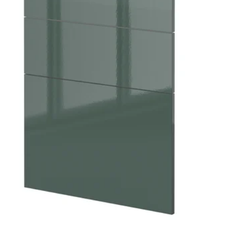
: KALLARP, Vrata, visoki sjaj tamno siva-zelena, 40x140 cm