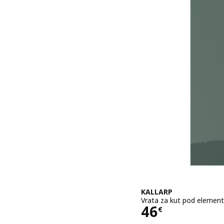
KALLARP
Vrata za kut pod element
Cijena 46€
46
€