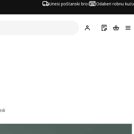
Unesi poštanski broj
Odaberi robnu kuću
Hej!
Prijavi se
Popis za kupov
Košarica
edi