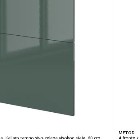
METOD
đa, Kallarp tamno sivo-zelena visokog sjaja, 60 cm
4 fronte z