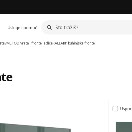
Usluge i pomoć
stav
METOD vrata i fronte ladica
KALLARP kuhinjske fronte
nte
a
Uspor