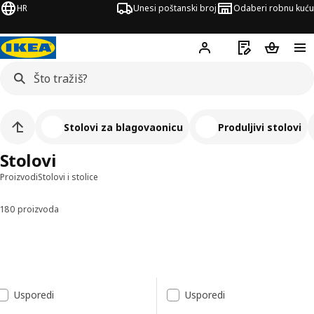
HR
Unesi poštanski broj
Odaberi robnu kuću
Hej!
Prijavi se
Popis za kupov
Košarica
Stolovi za blagovaonicu
Produljivi stolovi
Stolovi
Proizvodi
Stolovi i stolice
180 proizvoda
Sortiraj i filtriraj
Preskoči na rezultate
Popis rezultata
Usporedi
Usporedi