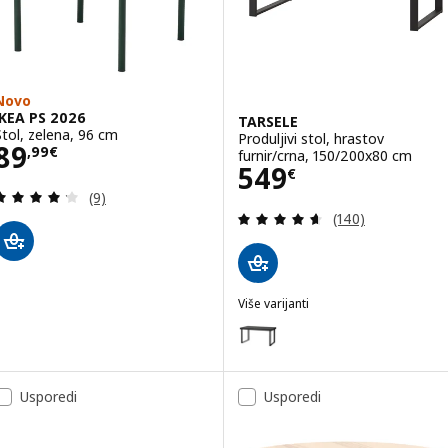
Novo
IKEA PS 2026
TARSELE
Stol, zelena, 96 cm
Produljivi stol, hrastov
Cijena 89,99€
89
,
99
€
furnir/crna, 150/200x80 cm
Cijena 549€
549
€
Revizija: 4.2 od 5 zvjezdica. Ukupno recenzija:
(9)
Revizija: 4.6 od 
(140)
Više varijanti
TARSELE
Mogućnost: TARSELE, Produljivi 
Usporedi
Usporedi