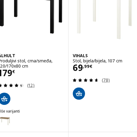
ÅLHULT
VIHALS
Produljivi stol, crna/smeđa,
Stol, bijela/bijela, 107 cm
Cijena 69,99€
69
120/170x80 cm
,
99
€
Cijena 179€
179
€
Revizija: 4.6 od 
(78)
Revizija: 4.4 od 5 zvjezdica. Ukupno recenzija:
(12)
iše varijanti
ÅLHULT
ogućnost: ÅLHULT, Produljivi stol, bež/smeđa, 120/170x80 cm