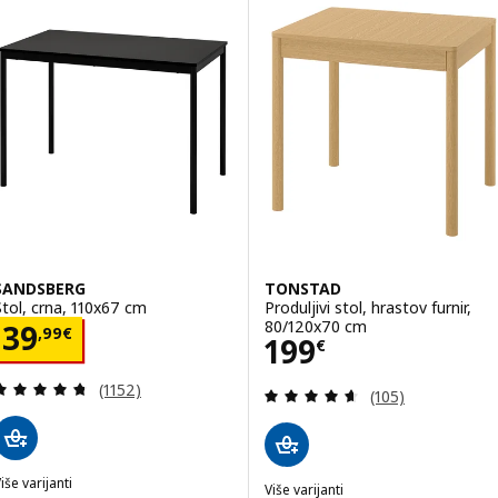
SANDSBERG
TONSTAD
Stol, crna, 110x67 cm
Produljivi stol, hrastov furnir,
80/120x70 cm
Cijena 39,99€
39
,
99
€
Cijena 199€
199
€
Revizija: 4.7 od 5 zvjezdica. Ukupno recenzija:
(1152)
Revizija: 4.6 od 
(105)
iše varijanti
Više varijanti