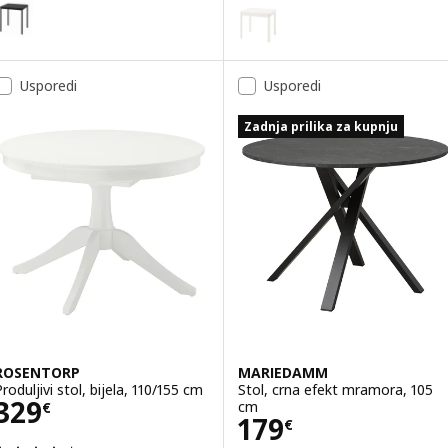
SANDSBERG
Mogućnost: SANDSBERG, Stol, crna, 67x67 cm
TONSTAD
Mogućnost: TONSTAD, Produljivi
Usporedi
Usporedi
Zadnja prilika za kupnju
ROSENTORP
MARIEDAMM
roduljivi stol, bijela, 110/155 cm
Stol, crna efekt mramora, 105
Cijena 329€
329
cm
€
Cijena 179€
179
€