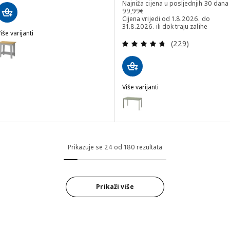
Najniža cijena u posljednjih 30 dana
Najniža cijena u posljednjih 30 dan
99
,
99
€
Cijena vrijedi od 1.8.2026. do
31.8.2026. ili dok traju zalihe
iše varijanti
Revizija: 4.7 od 
ÄMMARYD
(229)
Mogućnost: ÄMMARYD, Pomoćni stol, siva, 59x40 cm
Više varijanti
VIHALS
Mogućnost: VIHALS, Produljivi s
Prikazuje se 24 od 180 rezultata
Prikaži više