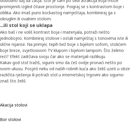
slobodno daj da zasja. Stol je sam po sebi atrakcija koja može
promijeniti izgled čitave prostorije. Poigraj se s kontrastom boje i
oblika. Ako imaš puno kockastog namještaja, kombiniraj ga s
okruglim ili ovalnim stolom.
​...ili stol koji se uklapa​
Ako baš i ne voliš kontrast boja i materijala, potraži nešto
jednobojno. Kombiniraj stolove i ostali namještaj s tonovima iste ili
slične nijanse. Na primjer, tepih bež boje s bijelom sofom, stolićem
boje breze, svjetlosivom TV klupom i bijelom lampom. Što želimo
reći? Efekt zadržava svoju čar ako se materijali razlikuju.
​Kakav god stol tražiš, sigurni smo da ćeš ovdje pronaći nešto po
svom ukusu. Posjeti neku od naših robnih kuća ako želiš uzeti u obzir
različita rješenja ili potraži stol u internetskoj trgovini ako sigurno
znaš što želiš.
Akacija stolovi
Bor stolovi