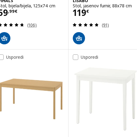
VIHALS
LISABO
Stol, bijela/bijela, 125x74 cm
Stol, jasenov furnir, 88x78 cm
Cijena 59,99€
Cijena 119€
59
119
,
99
€
€
Revizija: 4.7 od 5 zvjezdica. Ukupno recenzija:
Revizija: 4.8 od 
(106)
(91)
Usporedi
Usporedi