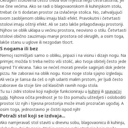
Okruglim stolovima često treba više mjesta nego četvrtastima, jer
se čine većima. Ako se radi o blagovaonskom ili kuhinjskom stolu,
trebat će ti dodatan prostor za izvlačenje stolica. No, zahvaljujući
svom zaobljenom obliku imaju blaži efekt.​ Pravokutni i četvrtasti
stolovi imaju oštriji efekt. Ali se zato lakše prilagođavaju prostoriji.
Njihov se oblik uklapa u većinu prostora, neovisno o stilu. Četvrtasti
stolovi obično zauzimaju manje prostora od okruglih, a osim toga,
lakše stanu u uglove ili nezgodan tlocrt.​
S nogama ili bez​
Nemoj razmišljati samo o obliku, pripazi i na visinu i dizajn nogu. Na
primjer, možda ti treba nešto viši stolić, ako tvoja obitelj često jede
ispred TV ekrana. Tako se nećeš morati previše saginjati dok jedete
pizzu. Ne zaboravi na oblik nogu. Kose noge stola sjajno izgledaju.
Ali veća je šansa da ćeš o njih udariti malim prstom, jer ljudi često
zaborave da stoje šire od klasičnih ravnih nogu stola.
Tu su i zidni stolovi koji najbolje funkcioniraju u
kuhinji
ili
spavaćoj
sobi
. Njihova očita prednost je to što pomažu uštedjeti i osloboditi
prostor. Uz njih i tijesna prostorija može imati prozračan ugođaj. A
osim toga, jednostavno je čistiti ispod njih!​
Potraži stol koji se izdvaja...​
Ako namjeravaš stol staviti u dnevnu sobu, blagovaonicu ili kuhinju,