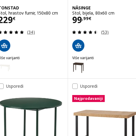
TONSTAD
NÄSINGE
Stol, hrastov furnir, 150x80 cm
Stol, bijela, 80x60 cm
Cijena 229€
Cijena 99,99€
229
99
€
,
99
€
Revizija: 4.9 od 5 zvjezdica. Ukupno recenzija:
Revizija: 4.5 od 
(34)
(53)
iše varijanti
Više varijanti
TONSTAD
NÄSINGE
Mogućnost: TONSTAD, Stol, krem, 150x80 cm
Mogućnost: NÄSINGE, Stol, tam
Usporedi
Usporedi
Najprodavaniji