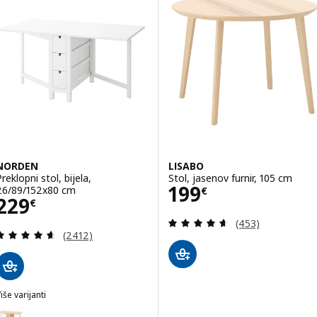
NORDEN
LISABO
reklopni stol, bijela,
Stol, jasenov furnir, 105 cm
Cijena 199€
199
26/89/152x80 cm
€
Cijena 229€
229
€
Revizija: 4.6 od 
(453)
Revizija: 4.6 od 5 zvjezdica. Ukupno recenzija:
(2412)
iše varijanti
NORDEN
Mogućnost: NORDEN, Preklopni stol, breza, 26/89/152x80 cm