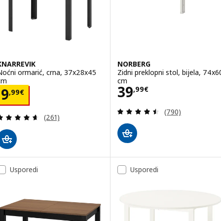
KNARREVIK
NORBERG
Noćni ormarić, crna, 37x28x45
Zidni preklopni stol, bijela, 74x6
cm
cm
Cijena 39,99€
39
Cijena 9,99€
,
99
€
9
,
99
€
Revizija: 4.5 od 
(790)
Revizija: 4.6 od 5 zvjezdica. Ukupno recenzija:
(261)
Usporedi
Usporedi