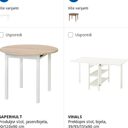
iše varijanti
Više varijanti
TONSTAD
SKANSNÄS
ogućnost: TONSTAD, Produljivi stol, krem, 140/196x85 cm
Mogućnost: SKANSNÄS, Produljiv
Usporedi
Usporedi
GAPERHULT
VIHALS
roduljivi stol, jasen/bijela,
Preklopni stol, bijela,
90/120x90 cm
39/95/151x90 cm