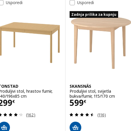
Usporedi
Usporedi
Zadnja prilika za kupnju
TONSTAD
SKANSNÄS
roduljivi stol, hrastov furnir,
Produljivi stol, svijetla
140/196x85 cm
bukva/furnir, 115/170 cm
Cijena 299€
Cijena 599€
299
599
€
€
Revizija: 4.2 od 5 zvjezdica. Ukupno recenzija:
Revizija: 4.5 od 
(162)
(116)