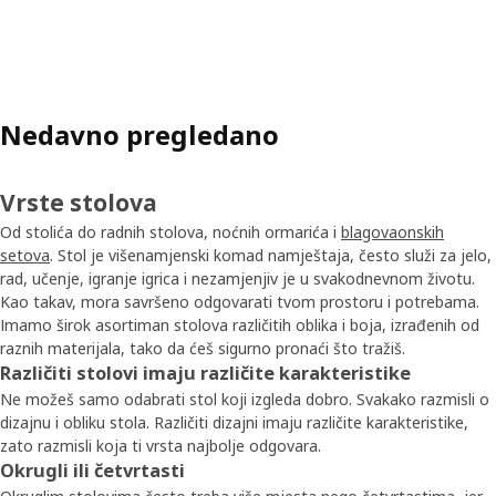
Nedavno pregledano
Vrste stolova
Od stolića do radnih stolova, noćnih ormarića i
blagovaonskih
setova
. Stol je višenamjenski komad namještaja, često služi za jelo,
rad, učenje, igranje igrica i nezamjenjiv je u svakodnevnom životu.
Kao takav, mora savršeno odgovarati tvom prostoru i potrebama.
Imamo širok asortiman stolova različitih oblika i boja, izrađenih od
raznih materijala, tako da ćeš sigurno pronaći što tražiš.​
Različiti stolovi imaju različite karakteristike​
Ne možeš samo odabrati stol koji izgleda dobro. Svakako razmisli o
dizajnu i obliku stola. Različiti dizajni imaju različite karakteristike,
zato razmisli koja ti vrsta najbolje odgovara.​
Okrugli ili četvrtasti​