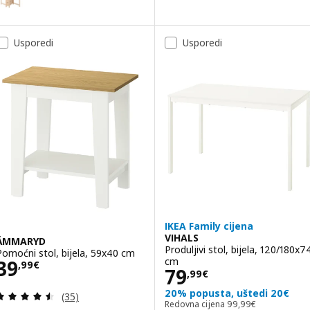
Usporedi
Usporedi
IKEA Family cijena
VIHALS
ÄMMARYD
Produljivi stol, bijela, 120/180x7
Pomoćni stol, bijela, 59x40 cm
Cijena 39,99€
cm
39
,
99
€
Cijena 79,99€
79
,
99
€
20% popusta, uštedi 20€
Revizija: 4.5 od 5 zvjezdica. Ukupno recenzija:
(35)
Redovna cijena 99,9
Redovna cijena
99
,
99
€