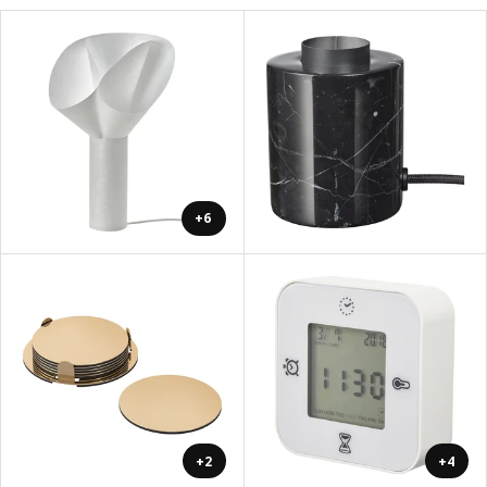
+6
+2
+4