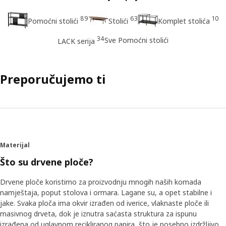
89
63
10
Pomoćni stolići
Stolići
Komplet stolića
34
Sve Pomoćni stolići
LACK serija
Preporučujemo ti
Materijal
Što su drvene ploče?
Drvene ploče koristimo za proizvodnju mnogih naših komada
namještaja, poput stolova i ormara. Lagane su, a opet stabilne i
jake. Svaka ploča ima okvir izrađen od iverice, vlaknaste ploče ili
masivnog drveta, dok je iznutra saćasta struktura za ispunu
izrađena od uglavnom recikliranog papira, što je posebno izdržljivo