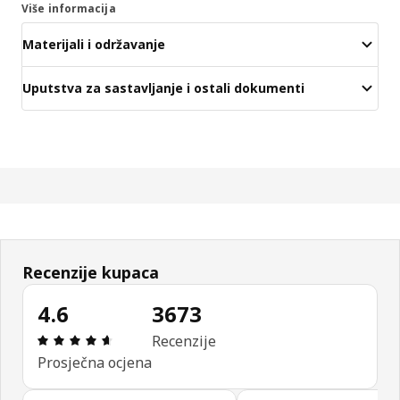
Više informacija
Materijali i održavanje
Uputstva za sastavljanje i ostali dokumenti
Recenzije kupaca
4.6
3673
Ocjena i recenzija: 4.6 od 5 zvjezdica. Ukupno rec
Recenzije
Prosječna ocjena
Preskoči recenzije kupaca