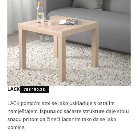
LACK
703.190.28
LACK pomoćni stol se lako usklađuje s ostalim
namještajem. Ispuna od saćaste strukture daje stolu
snagu pritom ga čineći laganim tako da se lako
pomiče.