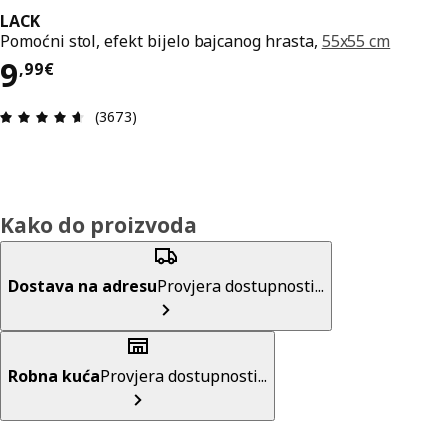
LACK
Pomoćni stol, efekt bijelo bajcanog hrasta,
55x55 cm
Cijena 9,99€
9
,
99
€
Ocjena i recenzija: 4.6 od 5 zvjezdica. Ukupno re
(3673)
Kako do proizvoda
Dostava na adresu
Provjera dostupnosti...
Robna kuća
Provjera dostupnosti...