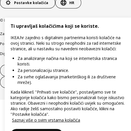
Postavke kolačića
HR
© Inter IKEA Systems B.V 1999-2026
Ti upravljaš kolačićima koji se koriste.
Zaštita privatnosti
Kako koristimo kolačiće (Cookies)
Uvjeti poslovanja
IKEA.hr zajedno s digitalnim partnerima koristi kolačiće na
ovoj stranici. Neki su strogo neophodni za rad internetske
Podaci o tvrtki IKEA Hrvatska
Etično otkrivanje sigurnosnih nedostataka
stranice, ali u nastavku su navedeni neobavezni kolačići:
Digitalna pristupačnost
Za analiziranje načina na koji se internetska stranica
koristi.
Za personalizaciju stranice.
Jednostrani raskid ugovora
Za svrhe oglašavanja (marketinškog ili za društvene
mreže).
Jednostrani raskid ugovora za usluge
Kada klikneš "Prihvati sve kolačiće", postavljamo sve te
kategorije kolačića kako bismo personalizirali tvoje iskustvo
stranice. Obavezni i neophodni kolačići uvijek su omogućeni.
Ako radije želiš samostalno postaviti kolačiće, klikni na
"Postavke kolačića".
Saznaj više o svim vrstama kolačića