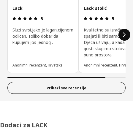
Lack
Lack stolić
Ocjena i recenzija: 5 od 5 zvjezdica.
Ocjena i rec
5
5
Sluzi svrsi,jako je lagan,cijenom
Kvalitetno su izrađeni, 
odlican. Toliko dobar da
spajati ili biti samostalno.
kupujem jos jednog .
Djeca uživaju, a kada do
gosti skupimo stolove i 
puno prostora.
Anonimni recenzent, Hrvatska
Anonimni recenzent, Hrvatsk
Prikaži sve recenzije
Dodaci za LACK