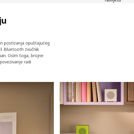
ju
ačin postizanja opuštajućeg
eš Bluetooth zvučnik
man. Osim toga, brojne
povezivanje radi