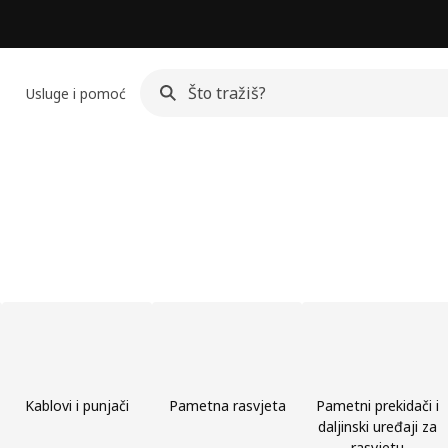
Usluge i pomoć
Kablovi i punjači
Pametna rasvjeta
Pametni prekidači i
daljinski uređaji za
rasvjetu