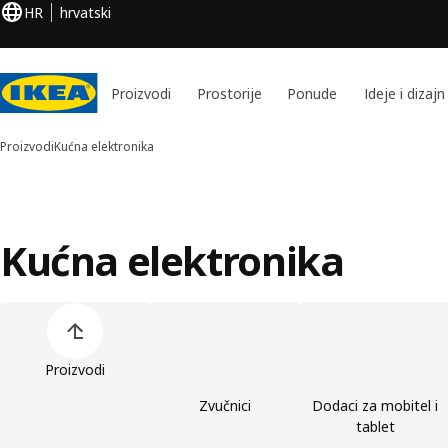
HR
hrvatski
Proizvodi
Prostorije
Ponude
Ideje i dizajn
Proizvodi
Kućna elektronika
Kućna elektronika
Preskoči popis kategorija proizvoda
Proizvodi
Zvučnici
Dodaci za mobitel i
tablet