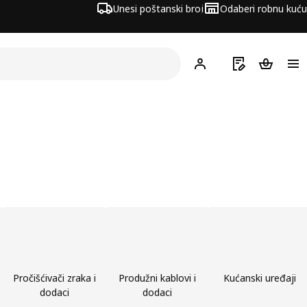
Unesi poštanski broj
Odaberi robnu kuću
Hej!
Prijavi se
Popis za kupov
Košarica
Pročišćivači zraka i
Produžni kablovi i
Kućanski uređaji
dodaci
dodaci