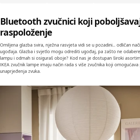
Bluetooth zvučnici koji poboljšava
raspoloženje
Omiljena glazba svira, nježna rasvjeta vidi se u pozadini... odličan n
ugođaja. Glazba i svjetlo mogu odrediti ugođaj, pa zašto ne odaber
lampu i odmah si osiguraš oboje? Kod nas je dostupan široki asorti
IKEA zvučnik lampe imaju način rada s više zvučnika koji omogućava 
unaprjeđenja zvuka.
Skip listing