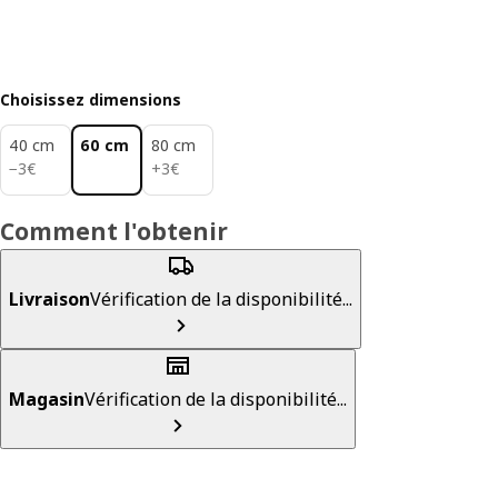
Choisissez dimensions
40 cm
60 cm
80 cm
3€
3€
−
3
€
+
3
€
Comment l'obtenir
Livraison
Vérification de la disponibilité...
Magasin
Vérification de la disponibilité...