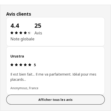
Avis clients
4.4
25
Avis: 4.4 sur 5 étoiles Nombre total d'avis: 25
Avis
Note globale
Urustra
Avis: 5 sur 5 étoiles
5
Il est bien fait... Il me va parfaitement. Idéal pour mes
placards...
Anonymous, France
Afficher tous les avis