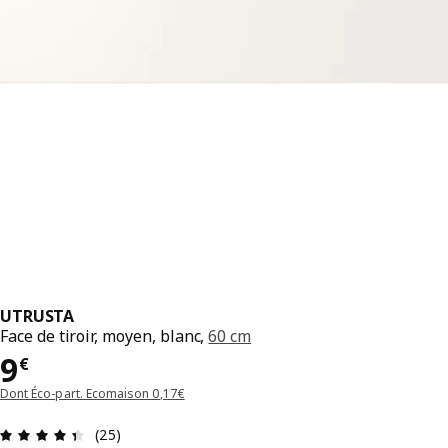
UTRUSTA
Face de tiroir, moyen, blanc,
60 cm
Prix 9€
9
€
Dont Éco-part. Ecomaison 0,17€
Avis: 4.4 sur 5 étoiles Nombre total d'avis: 25
(25)