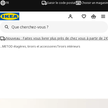
FR
Saisir le code postal
Choisir un magasin
Mon compte
Favoris
Panier
Nouveau : Faites vous livrer plus près de chez vous à partir de 2€
…
METOD étagères, tiroirs et accessoires
Tiroirs intérieurs
images de UTRUSTA
les images