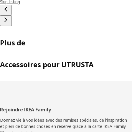
Skip listing
Plus de
Accessoires pour UTRUSTA
Pied
Rejoindre IKEA Family
de
Donnez vie à vos idées avec des remises spéciales, de l'inspiration
et plein de bonnes choses en réserve grâce à la carte IKEA Family.
page