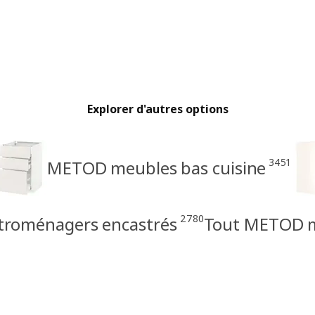
Explorer d'autres options
3451
METOD meubles bas cuisine
2780
troménagers encastrés
Tout METOD me