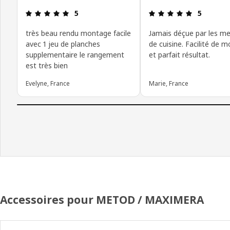
Avis: 5 sur 5 étoiles
Avis: 5 sur 
5
5
très beau rendu montage facile
Jamais déçue par les m
avec 1 jeu de planches
de cuisine. Facilité de 
supplementaire le rangement
et parfait résultat.
est très bien
Evelyne, France
Marie, France
Accessoires pour METOD / MAXIMERA