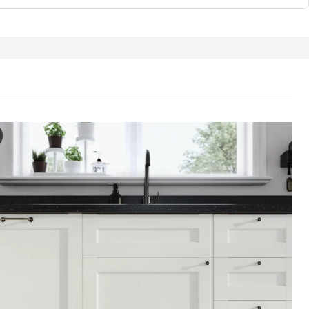
 / MAXIMERA Armoire 2 portes/4 tiroirs, blanc Enköping/blanc eff
 vidéo présente une vue rapprochée d’une armoire haute avec deux port