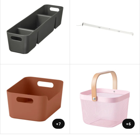
+7
+6