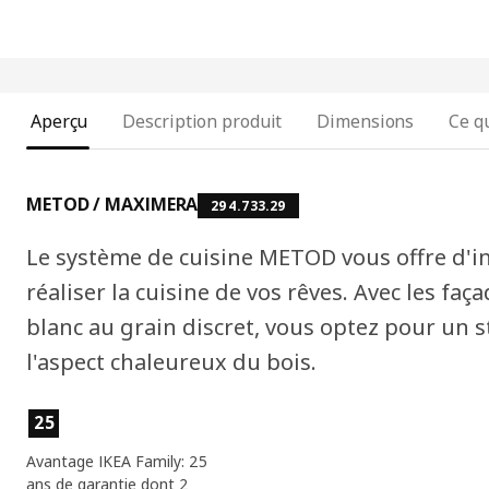
Aperçu
Description produit
Dimensions
Ce qu
METOD / MAXIMERA
294.733.29
Le système de cuisine METOD vous offre d'in
réaliser la cuisine de vos rêves. Avec les fa
blanc au grain discret, vous optez pour un s
l'aspect chaleureux du bois.
Caractéristiques du produit
25
Avantage IKEA Family: 25
ans de garantie dont 2