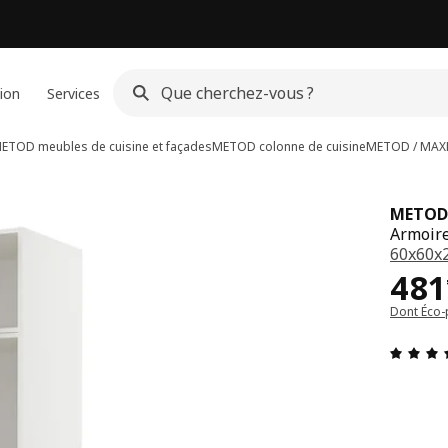
ion
Services
ETOD meubles de cuisine et façades
METOD colonne de cuisine
METOD / MAX
METOD
Armoire
60x60x
Pri
481
Dont Éco-