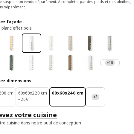
de suspension vendu séparément. À compléter par des pieds et des plinthes,
us séparément.
sez façade
 blanc effet bois
+16
sez dimensions
200 cm
60x60x220 cm
60x60x240 cm
+3
26€
−
26
€
vez votre cuisine
tre cuisine dans notre outil de conception