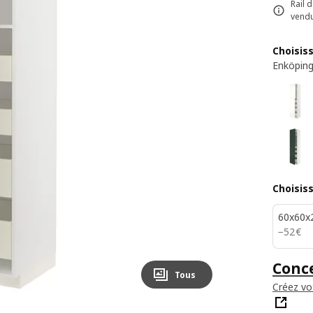
Rail 
vend
Choisis
Enköping
Choisis
60x60x
52€
−
52
€
Conce
Tous
Créez vo