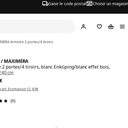
Saisir le code postal
Choisir un magasin
Mon compte
Favoris
Panier
IMERA
Armoire 2 portes/4 tiroirs
 / MAXIMERA
 2 portes/4 tiroirs, blanc Enköping/blanc effet bois,
240 cm
x 481€
€
part. Ecomaison 12,69€
Avis: 4.9 sur 5 étoiles Nombre total d'avis: 9
(9)