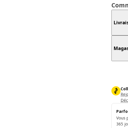
Comm
Livrai
Magas
Col
Rej
Déc
Parfo
Vous p
365 jo