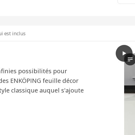
i est inclus
play
METOD
La
finies possibilités pour
çades ENKÖPING feuille décor
tyle classique auquel s'ajoute