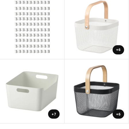
+6
+7
+6