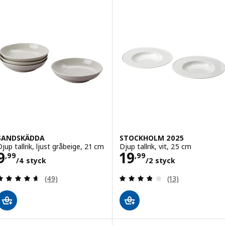
SANDSKÄDDA
STOCKHOLM 2025
Djup tallrik, ljust gråbeige, 21 cm
Djup tallrik, vit, 25 cm
Pris 9,99/4 styck
Pris 19,99/2 st
9
19
,
99
,
99
/4 styck
/2 styck
Recension: 4.6 utanför 5 stjärnor. Totalt antal re
Recension: 3.8 ut
(49)
(13)