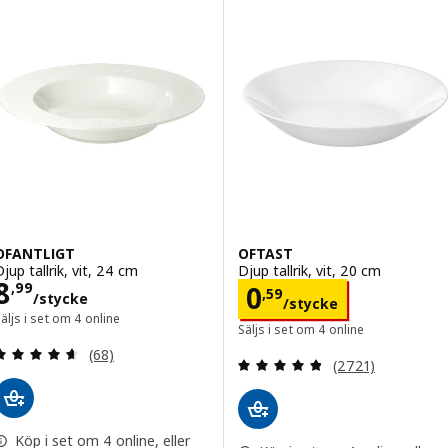
OFANTLIGT
OFTAST
jup tallrik, vit, 24 cm
Djup tallrik, vit, 20 cm
Pris 8,99/stycke
8
Pris 0,59/styck
,
99
0
,
59
/stycke
/stycke
äljs i set om 4 online
Säljs i set om 4 online
Recension: 4.6 utanför 5 stjärnor. Totalt antal re
(68)
Recension: 4.8 ut
(2721)
Köp i set om 4 online, eller