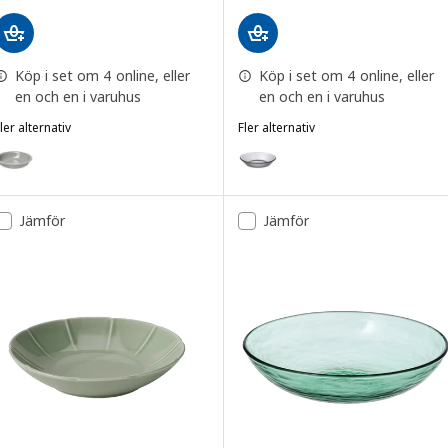
Köp i set om 4 online, eller
Köp i set om 4 online, eller
en och en i varuhus
en och en i varuhus
ler alternativ
Fler alternativ
DAGGASTER
HAVSGÄDDA
lternativ: DAGGASTER, Djup tallrik, prickar/grå, 19 cm
Alternativ: HAVSGÄDDA, Djup tal
Jämför
Jämför