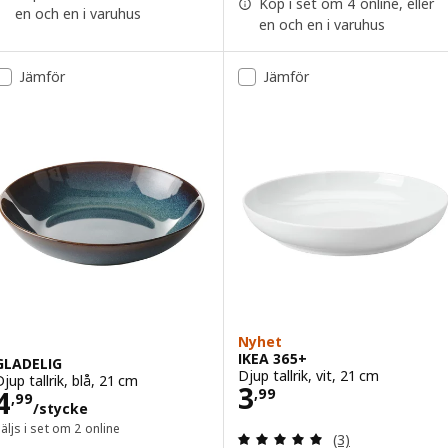
Köp i set om 4 online, eller
en och en i varuhus
en och en i varuhus
Jämför
Jämför
Nyhet
IKEA 365+
GLADELIG
Djup tallrik, vit, 21 cm
jup tallrik, blå, 21 cm
Pris 3,99
3
Pris 4,99/stycke
4
,
99
,
99
/stycke
äljs i set om 2 online
Recension: 5 utan
(3)