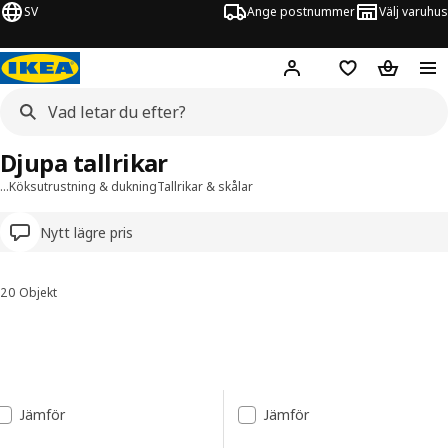
SV
Ange postnummer
Välj varuhus
Hej!
Logga in
Inköpslista
Varukorg
Djupa tallrikar
…
Köksutrustning & dukning
Tallrikar & skålar
Nytt lägre pris
20 Objekt
Sortera och filtrera
Gå till resultaten
Resultatlista
Jämför
Jämför