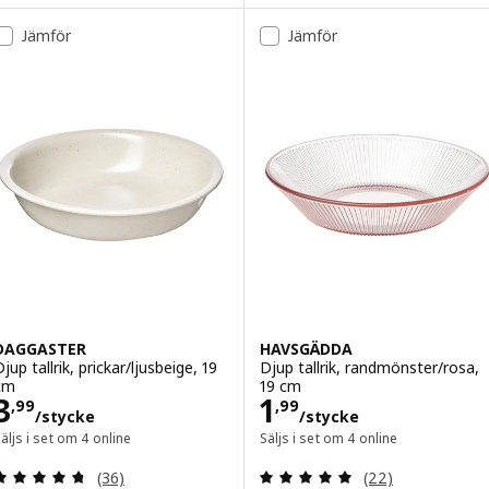
lternativ: FÄRGKLAR, Djup tallrik, matt yta ljusgrå, 23 cm
Jämför
Jämför
DAGGASTER
HAVSGÄDDA
jup tallrik, prickar/ljusbeige, 19
Djup tallrik, randmönster/rosa,
cm
19 cm
Pris 3,99/stycke
Pris 1,99/styck
3
1
,
99
,
99
/stycke
/stycke
äljs i set om 4 online
Säljs i set om 4 online
Recension: 4.7 utanför 5 stjärnor. Totalt antal re
Recension: 4.9 ut
(36)
(22)