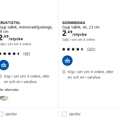
KRUSTISTEL
GODMIDDAG
Djup tallrik, mönstrad/ljusbeige,
Djup tallrik, vit, 23 cm
Pris 2,49/styck
2
19 cm
,
49
/stycke
Pris 2,49/stycke
2
,
49
/stycke
Säljs i set om 4 online
äljs i set om 4 online
Recension: 4.5 ut
(201)
Recension: 4.5 utanför 5 stjärnor. Totalt antal re
(40)
Köp i set om 4 online, eller
Köp i set om 4 online, eller
en och en i varuhus
en och en i varuhus
ler alternativ
RUSTISTEL
lternativ: KRUSTISTEL, Djup tallrik, mönstrad/grå, 19 cm
Jämför
Jämför