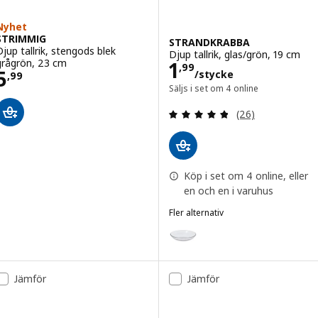
Nyhet
STRIMMIG
STRANDKRABBA
Djup tallrik, stengods blek
Djup tallrik, glas/grön, 19 cm
Pris 1,99/styck
grågrön, 23 cm
1
,
99
Pris 5,99
5
/stycke
,
99
Säljs i set om 4 online
Recension: 4.8 ut
(26)
Köp i set om 4 online, eller
en och en i varuhus
Fler alternativ
STRANDKRABBA
Alternativ: STRANDKRABBA, Djup 
Jämför
Jämför