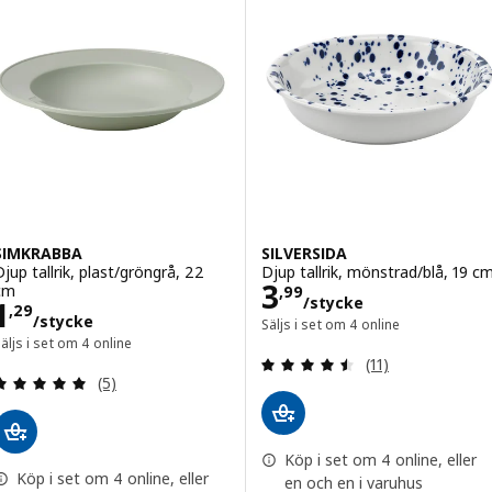
SIMKRABBA
SILVERSIDA
Djup tallrik, plast/gröngrå, 22
Djup tallrik, mönstrad/blå, 19 c
Pris 3,99/styck
3
cm
,
99
/stycke
Pris 1,29/stycke
1
,
29
/stycke
Säljs i set om 4 online
äljs i set om 4 online
Recension: 4.5 ut
(11)
Recension: 5 utanför 5 stjärnor. Totalt antal rece
(5)
Köp i set om 4 online, eller
Köp i set om 4 online, eller
en och en i varuhus