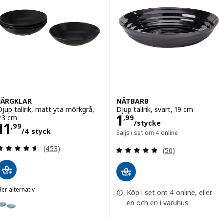
FÄRGKLAR
NÄTBARB
Djup tallrik, matt yta mörkgrå,
Djup tallrik, svart, 19 cm
Pris 1,99/styck
1
23 cm
,
99
/stycke
Pris 11,99/4 styck
11
,
99
/4 styck
Säljs i set om 4 online
Recension: 4.6 utanför 5 stjärnor. Totalt antal re
Recension: 4.8 ut
(453)
(50)
ler alternativ
Köp i set om 4 online, eller
FÄRGKLAR
lternativ: FÄRGKLAR, Djup tallrik, matt yta ljusturkos, 23 cm
en och en i varuhus