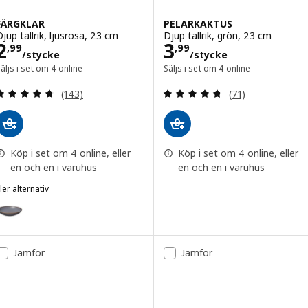
FÄRGKLAR
PELARKAKTUS
Djup tallrik, ljusrosa, 23 cm
Djup tallrik, grön, 23 cm
Pris 2,99/stycke
Pris 3,99/styck
2
3
,
99
,
99
/stycke
/stycke
äljs i set om 4 online
Säljs i set om 4 online
Recension: 4.7 utanför 5 stjärnor. Totalt antal re
Recension: 4.7 ut
(143)
(71)
Köp i set om 4 online, eller
Köp i set om 4 online, eller
en och en i varuhus
en och en i varuhus
ler alternativ
FÄRGKLAR
lternativ: FÄRGKLAR, Djup tallrik, lila, 23 cm
lternativ: FÄRGKLAR, Djup tallrik, ljusblå, 23 cm
Jämför
Jämför