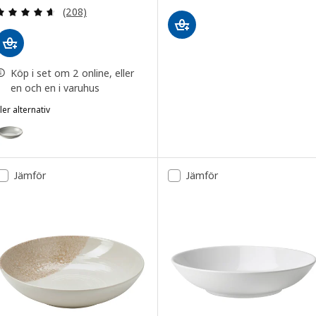
Recension: 4.6 utanför 5 stjärnor. Totalt antal re
(208)
Köp i set om 2 online, eller
en och en i varuhus
ler alternativ
LADELIG
lternativ: GLADELIG, Djup tallrik, grå, 21 cm
lternativ: GLADELIG, Djup tallrik, mörkgrå, 21 cm
Jämför
Jämför