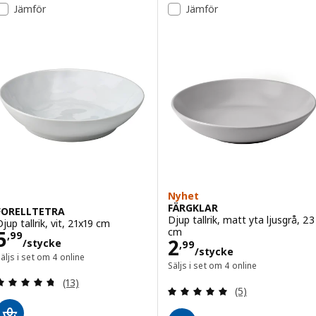
Jämför
Jämför
Nyhet
FÄRGKLAR
FORELLTETRA
Djup tallrik, matt yta ljusgrå, 23
jup tallrik, vit, 21x19 cm
Pris 5,99/stycke
cm
5
,
99
Pris 2,99/styck
2
/stycke
,
99
/stycke
äljs i set om 4 online
Säljs i set om 4 online
Recension: 4.7 utanför 5 stjärnor. Totalt antal re
(13)
Recension: 5 utan
(5)