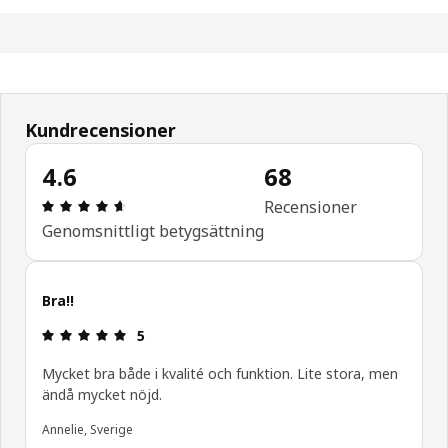
Kundrecensioner
4.6
68
Recension: 4.6 / 5 stjärnor. Totalt antal recension
Recensioner
Genomsnittligt betygsättning
Bra!!
Recension: 5 / 5 stjärnor.
5
Mycket bra både i kvalité och funktion. Lite stora, men
ändå mycket nöjd.
Annelie, Sverige