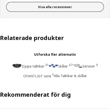
Visa alla recensioner
Relaterade produkter
Utforska fler alternativ
31
47
9
Djupa tallrikar
Skålar
Serviser
5
Alla Tallrikar & skålar
OFANTLIGT serie
Rekommenderat för dig