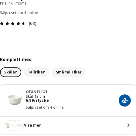
Pris inkl. moms
Säljs i set om 4 online
Recension: 4.6 / 5 stjärnor. Totalt antal recensio
(68)
Komplett med
Skålar
Tallrikar
Små tallrikar
OFANTLIGT
Skål, 13 cm
Pris 6,99/stycke
6
,
99
/stycke
Lägg 
Säljs i set om 4 online
Visa mer