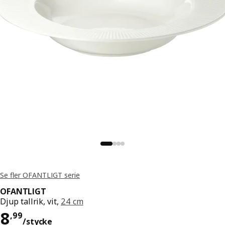
Se fler OFANTLIGT serie
OFANTLIGT
Djup tallrik, vit,
24 cm
Pris 8,99/stycke
8
,
99
/stycke