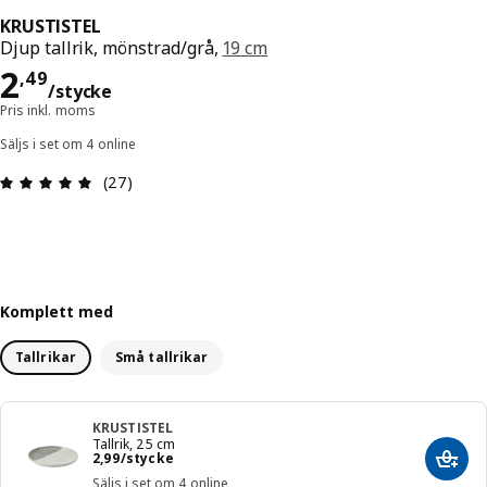
KRUSTISTEL
Djup tallrik, mönstrad/grå,
19 cm
Pris 2,49/stycke
2
,
49
/stycke
Pris inkl. moms
Säljs i set om 4 online
Recension: 4.9 / 5 stjärnor. Totalt antal recensio
(27)
Komplett med
Tallrikar
Små tallrikar
KRUSTISTEL
Tallrik, 25 cm
Pris 2,99/stycke
2
,
99
/stycke
Lägg 
Säljs i set om 4 online