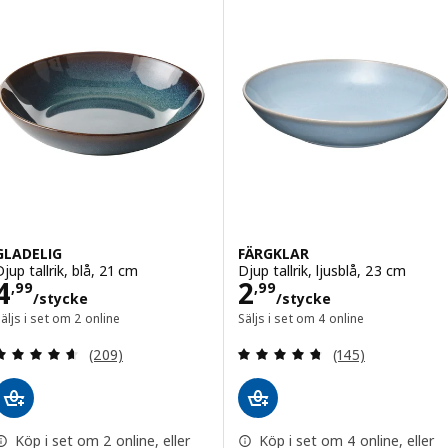
GLADELIG
FÄRGKLAR
jup tallrik, blå, 21 cm
Djup tallrik, ljusblå, 23 cm
Pris 4,99/stycke
Pris 2,99/styck
4
2
,
99
,
99
/stycke
/stycke
äljs i set om 2 online
Säljs i set om 4 online
Recension: 4.6 utanför 5 stjärnor. Totalt antal re
Recension: 4.7 ut
(209)
(145)
Köp i set om 2 online, eller
Köp i set om 4 online, eller