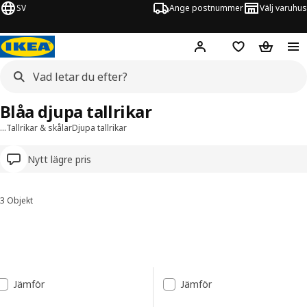
SV
Ange postnummer
Välj varuhus
Hej!
Logga in
Inköpslista
Varukorg
Blåa djupa tallrikar
…
Tallrikar & skålar
Djupa tallrikar
Nytt lägre pris
3 Objekt
Sortera och filtrera
Gå till resultaten
Resultatlista
Jämför
Jämför