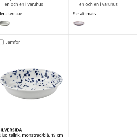
en och en i varuhus
en och en i varuhus
ler alternativ
Fler alternativ
LADELIG
FÄRGKLAR
lternativ: GLADELIG, Djup tallrik, grå, 21 cm
Alternativ: FÄRGKLAR, Djup tallr
lternativ: GLADELIG, Djup tallrik, mörkgrå, 21 cm
Alternativ: FÄRGKLAR, Djup tallri
Jämför
SILVERSIDA
Djup tallrik, mönstrad/blå, 19 cm