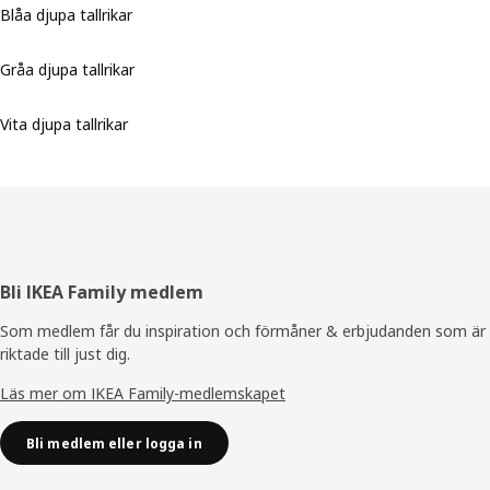
Blåa djupa tallrikar
Gråa djupa tallrikar
Vita djupa tallrikar
Sidfot
Bli IKEA Family medlem
Som medlem får du inspiration och förmåner & erbjudanden som är
riktade till just dig.
Läs mer om IKEA Family-medlemskapet
Bli medlem eller logga in