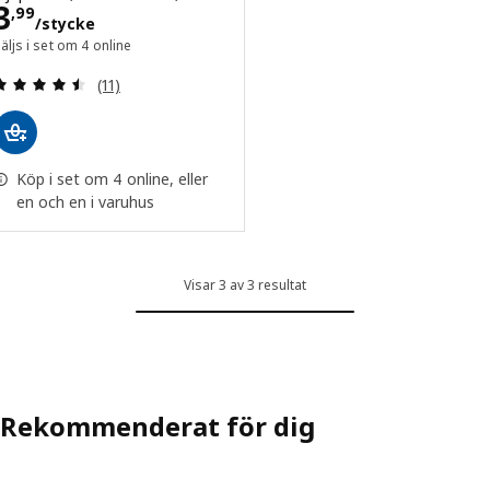
Pris 3,99/stycke
3
,
99
/stycke
äljs i set om 4 online
Recension: 4.5 utanför 5 stjärnor. Totalt antal re
(11)
Köp i set om 4 online, eller
en och en i varuhus
Visar 3 av 3 resultat
Rekommenderat för dig