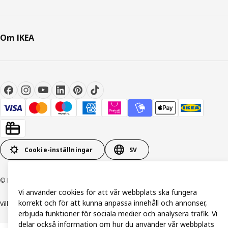
Om IKEA
Cookie-inställningar
SV
© Inter IKEA Systems B.V. 1999-2026
Vi använder cookies för att vår webbplats ska fungera
korrekt och för att kunna anpassa innehåll och annonser,
Villkor
Integritetspolicy och dataskydd
Cookiepolicy
erbjuda funktioner för sociala medier och analysera trafik. Vi
delar också information om hur du använder vår webbplats