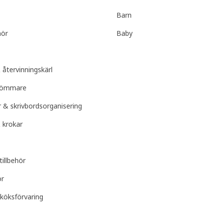
Barn
hör
Baby
 återvinningskärl
lgömmare
r & skrivbordsorganisering
 krokar
tillbehör
ör
köksförvaring