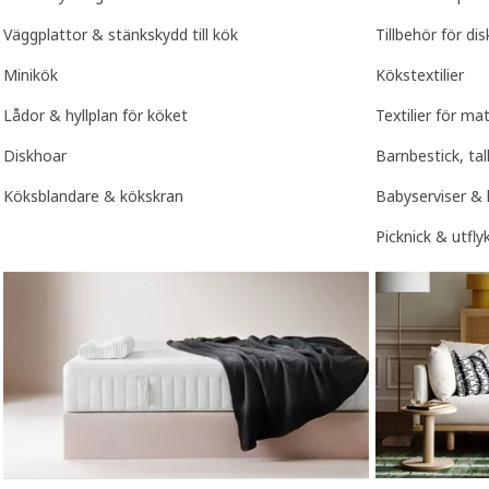
Väggplattor & stänkskydd till kök
Tillbehör för di
Minikök
Kökstextilier
Lådor & hyllplan för köket
Textilier för ma
Diskhoar
Barnbestick, ta
Köksblandare & kökskran
Babyserviser & 
Picknick & utfly