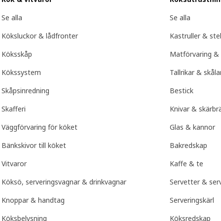
Se alla
Se alla
Köksluckor & lådfronter
Kastruller & st
Köksskåp
Matförvaring & 
Kökssystem
Tallrikar & skåla
Skåpsinredning
Bestick
Skafferi
Knivar & skärbr
Väggförvaring för köket
Glas & kannor
Bänkskivor till köket
Bakredskap
Vitvaror
Kaffe & te
Köksö, serveringsvagnar & drinkvagnar
Servetter & serv
Knoppar & handtag
Serveringskärl
Köksbelysning
Köksredskap