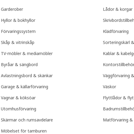
Garderober
Lådor & korgar
Hyllor & bokhyllor
Skrivbordstillbe
Förvaringssystem
Klädförvaring
Skåp & vitrinskåp
Sorteringskärl &
TV-möbler & mediamöbler
Kablar & kabe
Byråar & sängbord
Kontorstillbehö
Avlastningsbord & skänkar
Väggförvaring &
Garage & källarförvaring
Väskor
Vagnar & köksöar
Flyttlådor & flyt
Utomhusförvaring
Badrumstillbeh
Skärmar och rumsavdelare
Matförvaring & 
Möbelset för tamburen