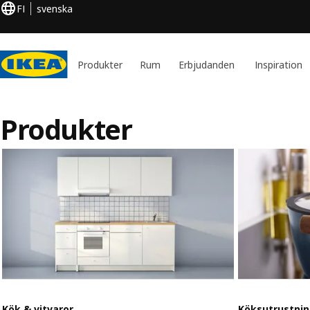
FI
svenska
Produkter
Rum
Erbjudanden
Inspiration
Produkter
Kök & vitvaror
Köksutrustnin