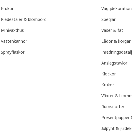
Krukor
Väggdekoration
Piedestaler & blombord
Speglar
Miniväxthus
Vaser & fat
Vattenkannor
Lådor & korgar
Sprayflaskor
Inredningsdetalj
Anslagstavlor
Klockor
Krukor
Växter & blom
Rumsdofter
Presentpapper &
Julpynt & julde