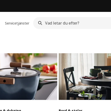
Servicetjänster
g & dukning
Bord & stolar