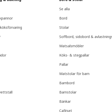
Se alla
ekpannor
Bord
köksförvaring
Stolar
r
Soffbord, sidobord & avlastning
Matsalsmöbler
ädor
Köks- & stegpallar
Pallar
Matstolar för barn
Barnbord
ettställ
Barnstolar
Bänkar
Caféset