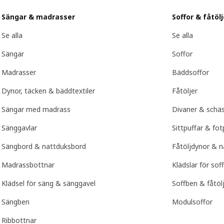
Sängar & madrasser
Soffor & fåtölj
Se alla
Se alla
Sängar
Soffor
Madrasser
Bäddsoffor
Dynor, täcken & bäddtextiler
Fåtöljer
Sängar med madrass
Divaner & schä
Sänggavlar
Sittpuffar & fot
Sängbord & nattduksbord
Fåtöljdynor & n
Madrassbottnar
Klädslar för sof
Klädsel för säng & sänggavel
Soffben & fåtöl
Sängben
Modulsoffor
Ribbottnar