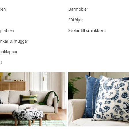
sken
Barmöbler
Fåtöljer
tplatsen
Stolar till sminkbord
llrikar & muggar
haklappar
kt