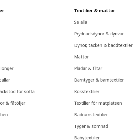
er
Textilier & mattor
Se alla
Prydnadsdynor & dynvar
Dynor, täcken & bäddtextiler
Mattor
slonger
Plädar & filtar
pallar
Barntyger & barntextiler
ackstöd för soffa
Kökstextilier
for & fåtöljer
Textilier för matplatsen
jben
Badrumstextilier
Tyger & sömnad
Babytextilier