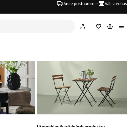
Ange postnummer
Välj varuhus
Hej!
Logga in
Inköpslista
Varukorg
Utemöbler & trädgårdsprodukter