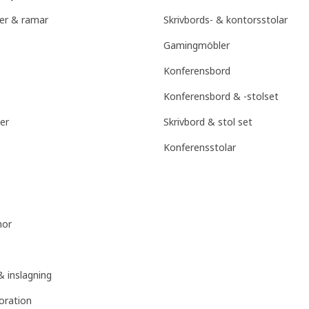
er & ramar
Skrivbords- & kontorsstolar
Gamingmöbler
Konferensbord
Konferensbord & -stolset
er
Skrivbord & stol set
Konferensstolar
mor
 inslagning
koration