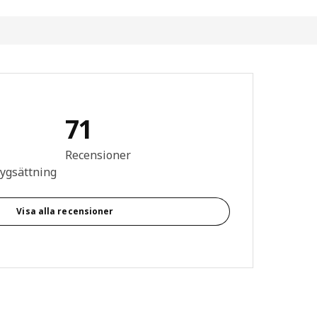
71
n: 4.7 / 5 stjärnor. Totalt antal recensioner: 71
Recensioner
tygsättning
Visa alla recensioner