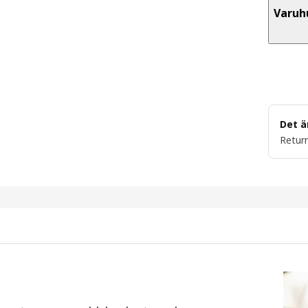
Varuh
Det ä
Return