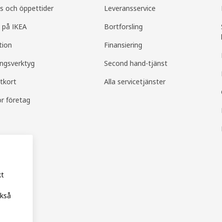
s och öppettider
Leveransservice
 på IKEA
Bortforsling
tion
Finansiering
ingsverktyg
Second hand-tjänst
tkort
Alla servicetjänster
ör företag
kt
ckså