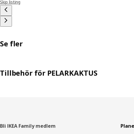
Skip listing
Se fler
Tillbehör för PELARKAKTUS
Sidfot
Bli IKEA Family medlem
Plane