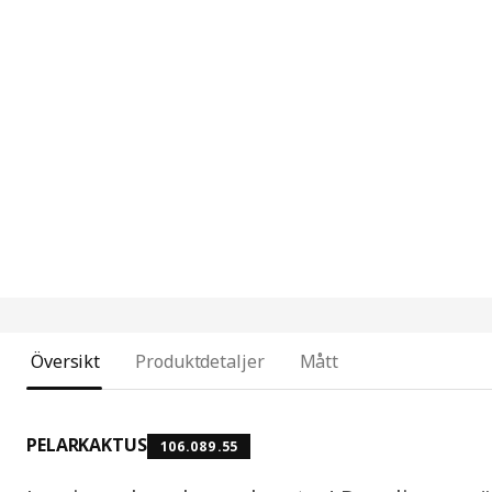
Översikt
Produktdetaljer
Mått
PELARKAKTUS
106.089.55