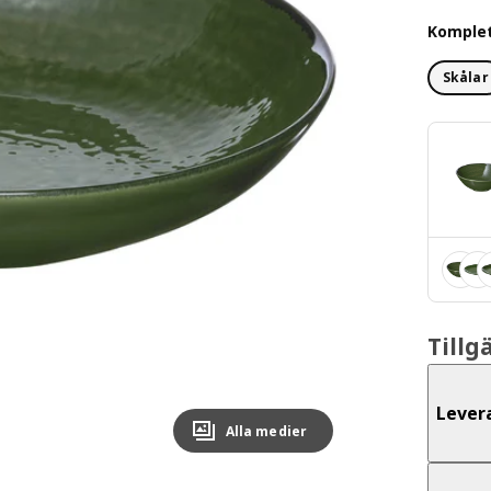
Komple
Skålar
Tillg
Lever
Alla medier