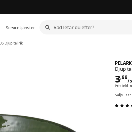
Servicetjänster
US
Djup tallrik
PELAR
Djup tal
Pri
3
,
99
/
Pris inkl
Säljs i se