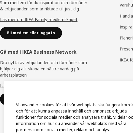
Som medlem får du inspiration och förmåner
Varuhu
& erbjudanden som är riktade till just dig.
Handla
Läs mer om IKEA Family-medlemskapet
Inspira
Bli medlem eller logga in
Planer
Presen
Gå med i IKEA Business Network
IKEA f
Dra nytta av erbjudanden och förmåner som
hjälper dig att skapa en bättre vardag på
arbetsplatsen.
Läs mer om IKEA Business Network
Gå med eller logga in
Vi använder cookies för att vår webbplats ska fungera korre
och för att kunna anpassa innehåll och annonser, erbjuda
funktioner för sociala medier och analysera trafik. Vi delar o
information om hur du använder vår webbplats med våra
partners inom sociala medier, reklam och analys.