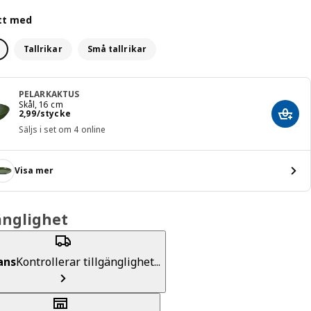
tt med
Tallrikar
Små tallrikar
PELARKAKTUS
Skål, 16 cm
Pris 2,99/stycke
2
,
99
/stycke
Lägg 
Säljs i set om 4 online
Visa mer
änglighet
ans
Kontrollerar tillgänglighet...