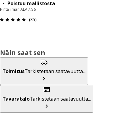
Poistuu mallistosta
Hinta ilman ALV 7,96
: 4.9 / 5 tähteä. Arvostelut yhteensä: 35
(35)
Näin saat sen
Toimitus
Tarkistetaan saatavuutta...
Tavaratalo
Tarkistetaan saatavuutta...