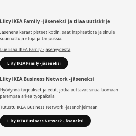
Alatunniste
Liity IKEA Family -jäseneksi ja tilaa uutiskirje
Jäsenenä keräät pisteet kotiin, saat inspiraatiota ja sinulle
suunnattuja etuja ja tarjouksia.​
Lue lisää IKEA Family -jäsenyydestä
Liity IKEA Family -jäseneksi
Liity IKEA Business Network -jäseneksi
Hyödynnä tarjoukset ja edut, jotka auttavat sinua luomaan
parempaa arkea työpaikalla.
Tutustu IKEA Business Network -jäsenohjelmaan
Liity IKEA Business Network -jäseneksi