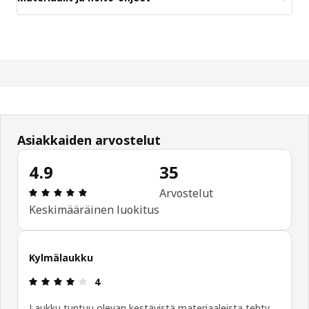
Asiakkaiden arvostelut
4.9
35
: 4.9 / 5 tähteä. Arvostelut yhteensä: 35
Arvostelut
Keskimääräinen luokitus
Kylmälaukku
: 4 / 5 tähteä.
4
Laukku tuntuu olevan kestävistä materiaaleista tehty.