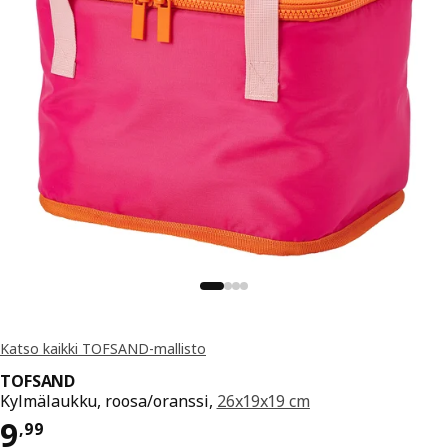
Katso kaikki TOFSAND-mallisto
TOFSAND
Kylmälaukku, roosa/oranssi,
26x19x19 cm
Hinta 9,99
9
,
99