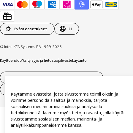
Evästeasetukset
FI
© Inter IKEA Systems B.V 1999-2026
Käyttöehdot
Yksityisyys ja tietosuoja
Evästekäytäntö
14 vuorokauden tilauksen peruuttamisoikeus
Peru sopimus (palvelut)
Käytämme evästeitä, jotta sivustomme toimii oikein ja
voimme personoida sisältöä ja mainoksia, tarjota
sosiaalisen median ominaisuuksia ja analysoida
tietoliikennettä. Jaamme myös tietoja tavasta, jolla käytät
sivustoamme sosiaalisen median, mainonta- ja
analytiikkakumppaneidemme kanssa.