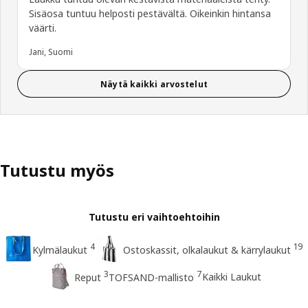
Sisäosa tuntuu helposti pestävältä. Oikeinkin hintansa
väärti.
Jani, Suomi
Näytä kaikki arvostelut
Tutustu myös
Tutustu eri vaihtoehtoihin
4
19
Kylmälaukut
Ostoskassit, olkalaukut & kärrylaukut
3
7
Kaikki Laukut
Reput
TOFSAND-mallisto