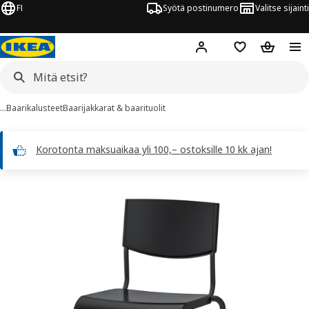
FI
Syötä postinumero
Valitse sijainti
Hej!
Kirjaudu sisään
Suosikit
Ostoskor
…
Baarikalusteet
Baarijakkarat & baarituolit
Korotonta maksuaikaa yli 100,– ostoksille 10 kk ajan!
STIG kuvaa
 kuvat