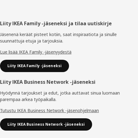
Alatunniste
Liity IKEA Family -jäseneksi ja tilaa uutiskirje
Jäsenenä keräät pisteet kotiin, saat inspiraatiota ja sinulle
suunnattuja etuja ja tarjouksia.​
Lue lisää IKEA Family -jäsenyydestä
Liity IKEA Family -jäseneksi
Liity IKEA Business Network -jäseneksi
Hyödynnä tarjoukset ja edut, jotka auttavat sinua luomaan
parempaa arkea työpaikalla.
Tutustu IKEA Business Network -jäsenohjelmaan
Liity IKEA Business Network -jäseneksi