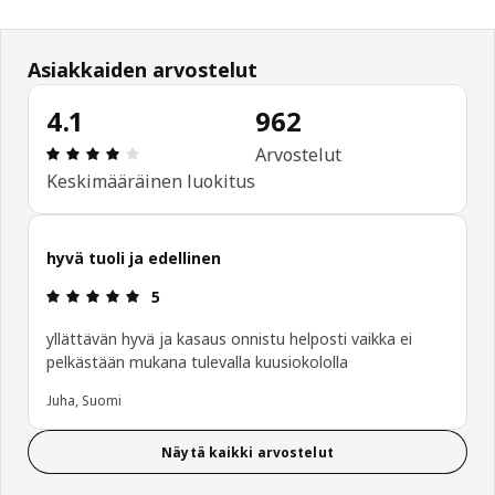
Asiakkaiden arvostelut
4.1
962
: 4.1 / 5 tähteä. Arvostelut yhteensä: 962
Arvostelut
Keskimääräinen luokitus
hyvä tuoli ja edellinen
: 5 / 5 tähteä.
5
yllättävän hyvä ja kasaus onnistu helposti vaikka ei
pelkästään mukana tulevalla kuusiokololla
Juha, Suomi
Näytä kaikki arvostelut