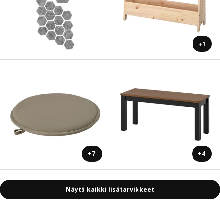
+1
+7
+4
Näytä kaikki lisätarvikkeet