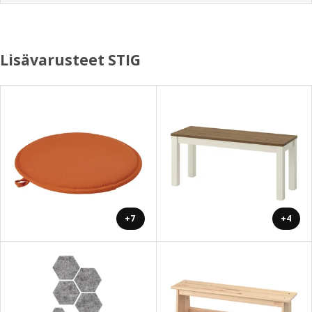
Lisävarusteet STIG
+7
+4