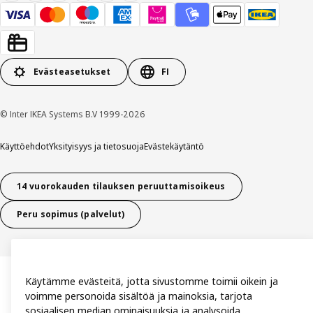
Evästeasetukset
FI
© Inter IKEA Systems B.V 1999-2026
Käyttöehdot
Yksityisyys ja tietosuoja
Evästekäytäntö
14 vuorokauden tilauksen peruuttamisoikeus
Peru sopimus (palvelut)
Käytämme evästeitä, jotta sivustomme toimii oikein ja
voimme personoida sisältöä ja mainoksia, tarjota
sosiaalisen median ominaisuuksia ja analysoida