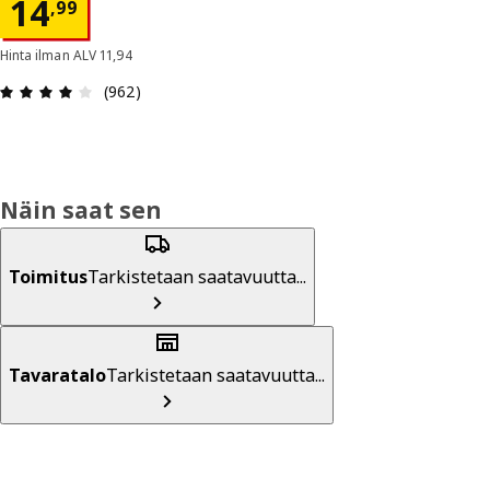
Hinta 14,99
14
,
99
Hinta ilman ALV 11,94
: 4.1 / 5 tähteä. Arvostelut yhteensä: 962
(962)
Näin saat sen
Toimitus
Tarkistetaan saatavuutta...
Tavaratalo
Tarkistetaan saatavuutta...