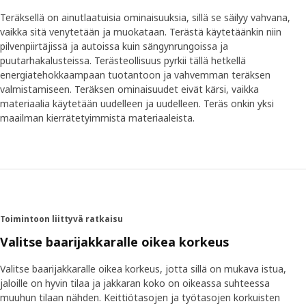
Teräksellä on ainutlaatuisia ominaisuuksia, sillä se säilyy vahvana,
vaikka sitä venytetään ja muokataan. Terästä käytetäänkin niin
pilvenpiirtäjissä ja autoissa kuin sängynrungoissa ja
puutarhakalusteissa. Terästeollisuus pyrkii tällä hetkellä
energiatehokkaampaan tuotantoon ja vahvemman teräksen
valmistamiseen. Teräksen ominaisuudet eivät kärsi, vaikka
materiaalia käytetään uudelleen ja uudelleen. Teräs onkin yksi
maailman kierrätetyimmistä materiaaleista.
Toimintoon liittyvä ratkaisu
Valitse baarijakkaralle oikea korkeus
Valitse baarijakkaralle oikea korkeus, jotta sillä on mukava istua,
jaloille on hyvin tilaa ja jakkaran koko on oikeassa suhteessa
muuhun tilaan nähden. Keittiötasojen ja työtasojen korkuisten