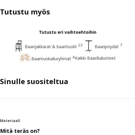
Tutustu myös
Tutustu eri vaihtoehtoihin
23
7
Baarijakkarat & baarituolit
Baaripöydät
4
Kaikki Baarikalusteet
Baariruokailuryhmät
Sinulle suositeltua
Materiaali
Mitä teräs on?