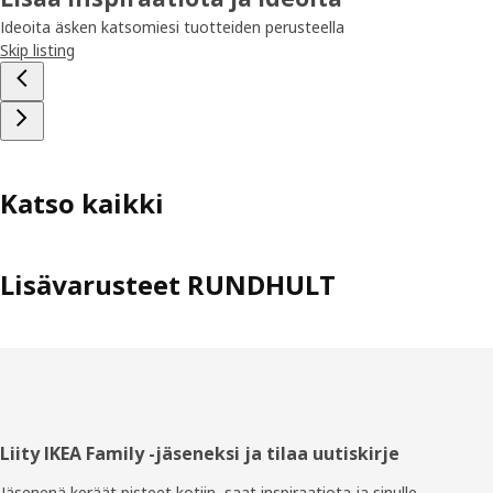
Ideoita äsken katsomiesi tuotteiden perusteella
Skip listing
Katso kaikki
Lisävarusteet RUNDHULT
Alatunniste
Liity IKEA Family -jäseneksi ja tilaa uutiskirje
Jäsenenä keräät pisteet kotiin, saat inspiraatiota ja sinulle