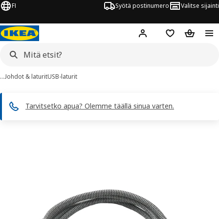
FI
Syötä postinumero
Valitse sijainti
Hej!
Kirjaudu sisään
Suosikit
Ostoskor
…
Johdot & laturit
USB-laturit
Tarvitsetko apua? Olemme täällä sinua varten.
RUNDHULT kuvaa
 kuvat