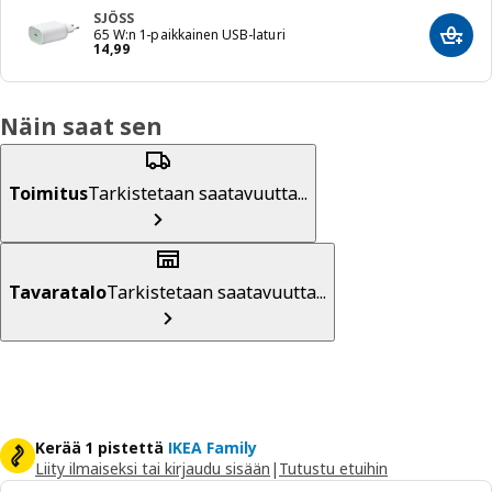
SJÖSS
65 W:n 1-paikkainen USB-laturi
Lisää
Hinta 14,99
14
,
99
Näin saat sen
Toimitus
Tarkistetaan saatavuutta...
Tavaratalo
Tarkistetaan saatavuutta...
Kerää 1 pistettä
IKEA Family
Liity ilmaiseksi tai kirjaudu sisään
|
Tutustu etuihin