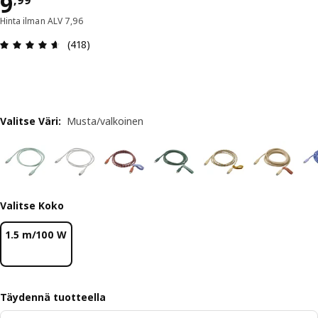
Hinta 9,99
9
,
99
Hinta ilman ALV 7,96
: 4.6 / 5 tähteä. Arvostelut yhteensä: 418
(418)
Valitse Väri
:
Musta/valkoinen
Valitse Koko
1.5 m/100 W
Täydennä tuotteella