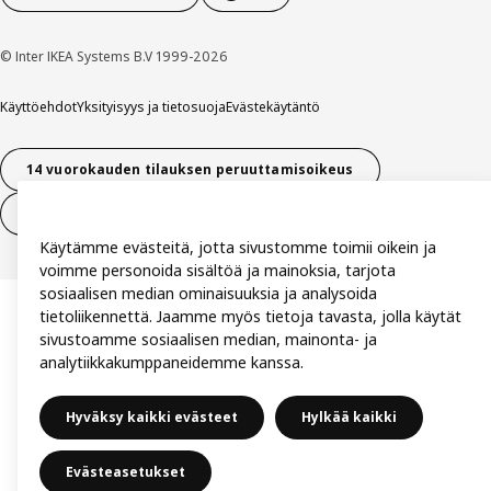
© Inter IKEA Systems B.V 1999-2026
Käyttöehdot
Yksityisyys ja tietosuoja
Evästekäytäntö
14 vuorokauden tilauksen peruuttamisoikeus
Peru sopimus (palvelut)
Käytämme evästeitä, jotta sivustomme toimii oikein ja
voimme personoida sisältöä ja mainoksia, tarjota
sosiaalisen median ominaisuuksia ja analysoida
tietoliikennettä. Jaamme myös tietoja tavasta, jolla käytät
sivustoamme sosiaalisen median, mainonta- ja
analytiikkakumppaneidemme kanssa.
Hyväksy kaikki evästeet
Hylkää kaikki
Evästeasetukset