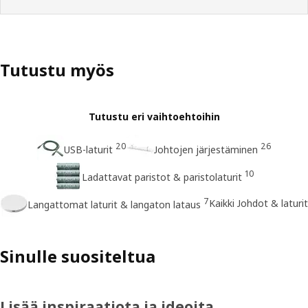
Tutustu myös
Tutustu eri vaihtoehtoihin
20
26
USB-laturit
Johtojen järjestäminen
10
Ladattavat paristot & paristolaturit
7
Kaikki Johdot & laturit
Langattomat laturit & langaton lataus
Sinulle suositeltua
Lisää inspiraatiota ja ideoita