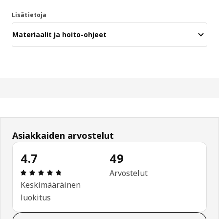
Lisätietoja
Materiaalit ja hoito-ohjeet
Asiakkaiden arvostelut
4.7
49
: 4.7 / 5 tähteä. Arvostelut yhteensä: 49
Arvostelut
Keskimääräinen
luokitus