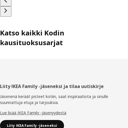
Katso kaikki Kodin
kausituoksusarjat
Alatunniste
Liity IKEA Family -jäseneksi ja tilaa uutiskirje
Jäsenenä keräät pisteet kotiin, saat inspiraatiota ja sinulle
suunnattuja etuja ja tarjouksia.​
Lue lisää IKEA Family -jäsenyydestä
Liity IKEA Family -jäseneksi