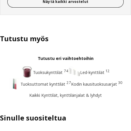
Näytä kaikki arvostelut
Tutustu myös
Tutustu eri vaihtoehtoihin
74
12
Tuoksukynttilät
Led-kynttilät
27
30
Tuoksuttomat kynttilät
Kodin kausituoksusarjat
Kaikki Kynttilät, kynttilänjalat & lyhdyt
Sinulle suositeltua