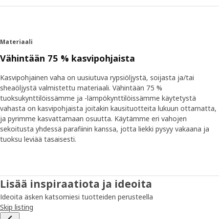
Materiaali
Vähintään 75 % kasvipohjaista
Kasvipohjainen vaha on uusiutuva rypsiöljystä, soijasta ja/tai
sheaöljystä valmistettu materiaali. Vähintään 75 %
tuoksukynttilöissämme ja -lämpökynttilöissämme käytetystä
vahasta on kasvipohjaista joitakin kausituotteita lukuun ottamatta,
ja pyrimme kasvattamaan osuutta. Käytämme eri vahojen
sekoitusta yhdessä parafiinin kanssa, jotta liekki pysyy vakaana ja
tuoksu leviää tasaisesti.
Lisää inspiraatiota ja ideoita
Ideoita äsken katsomiesi tuotteiden perusteella
Skip listing