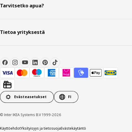
Tarvitsetko apua?
Tietoa yrityksestä
Evästeasetukset
FI
© Inter IKEA Systems B.V 1999-2026
Käyttöehdot
Yksityisyys ja tietosuoja
Evästekäytäntö