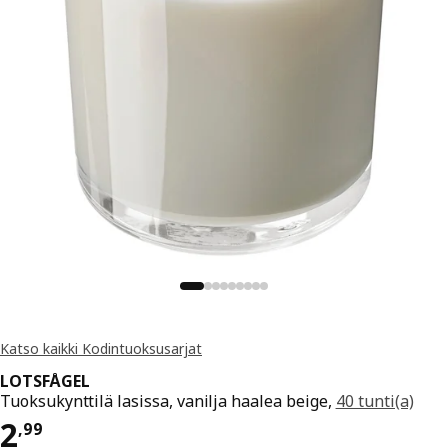
Katso kaikki Kodintuoksusarjat
LOTSFÅGEL
Tuoksukynttilä lasissa, vanilja haalea beige,
40 tunti(a)
Hinta 2,99
2
,
99