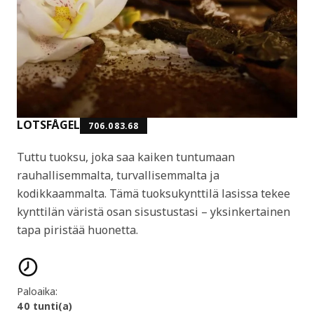
LOTSFÅGEL
706.083.68
Tuttu tuoksu, joka saa kaiken tuntumaan
rauhallisemmalta, turvallisemmalta ja
kodikkaammalta. Tämä tuoksukynttilä lasissa tekee
kynttilän väristä osan sisustustasi – yksinkertainen
tapa piristää huonetta.
Tuotteen ominaisuudet
Paloaika:
40 tunti(a)