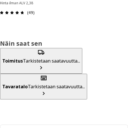
Hinta ilman ALV 2,38
: 4.7 / 5 tähteä. Arvostelut yhteensä: 49
(49)
Näin saat sen
Toimitus
Tarkistetaan saatavuutta...
Tavaratalo
Tarkistetaan saatavuutta...