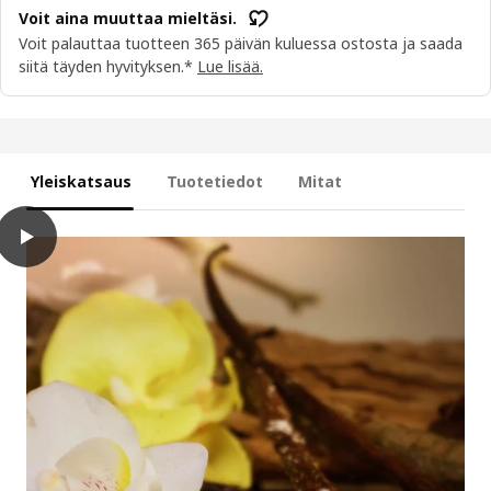
Voit aina muuttaa mieltäsi.
Voit palauttaa tuotteen 365 päivän kuluessa ostosta ja saada
siitä täyden hyvityksen.*
Lue lisää.
Yleiskatsaus
Tuotetiedot
Mitat
play
LOTSFÅGEL Tuoksukynttilä lasissa, vanilja haalea beige, 40 tunti(