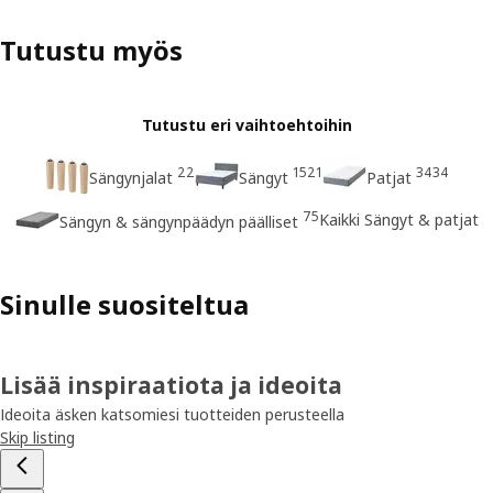
Tutustu myös
Tutustu eri vaihtoehtoihin
22
1521
3434
Sängynjalat
Sängyt
Patjat
75
Kaikki Sängyt & patjat
Sängyn & sängynpäädyn päälliset
Sinulle suositeltua
Lisää inspiraatiota ja ideoita
Ideoita äsken katsomiesi tuotteiden perusteella
Skip listing