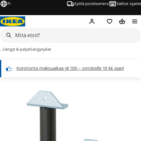
FI
Syötä postinumero
Valitse sijainti
Hej!
Kirjaudu sisään
Suosikit
Ostoskor
…
Sängyt & patjat
Sängynjalat
Korotonta maksuaikaa yli 100,– ostoksille 10 kk ajan!
LAXHÖJDEN kuvaa
 kuvat