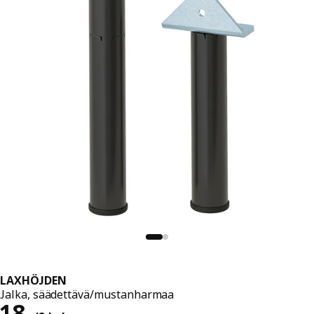
LAXHÖJDEN
Jalka, säädettävä/mustanharmaa
Hinta 18,-/2 kpl
18