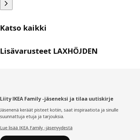
Katso kaikki
Lisävarusteet LAXHÖJDEN
Alatunniste
Liity IKEA Family -jäseneksi ja tilaa uutiskirje
Jäsenenä keräät pisteet kotiin, saat inspiraatiota ja sinulle
suunnattuja etuja ja tarjouksia.​
Lue lisää IKEA Family -jäsenyydestä