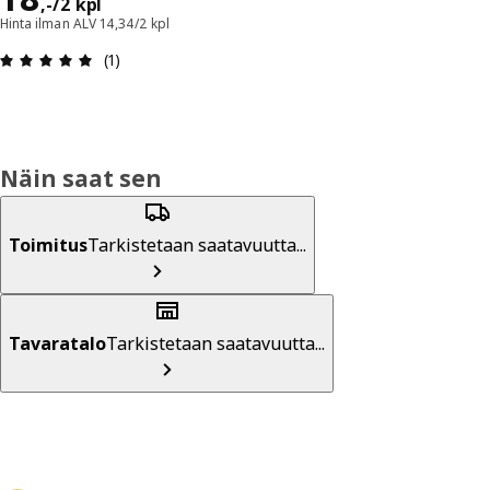
,
-
/2 kpl
Hinta ilman ALV 14,34/2 kpl
: 5 / 5 tähteä. Arvostelut yhteensä: 1
(1)
Näin saat sen
Toimitus
Tarkistetaan saatavuutta...
Tavaratalo
Tarkistetaan saatavuutta...