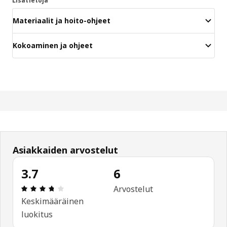
Lisätietoja
Materiaalit ja hoito-ohjeet
Kokoaminen ja ohjeet
Asiakkaiden arvostelut
3.7
6
: 3.7 / 5 tähteä. Arvostelut yhteensä: 6
Arvostelut
Keskimääräinen
luokitus