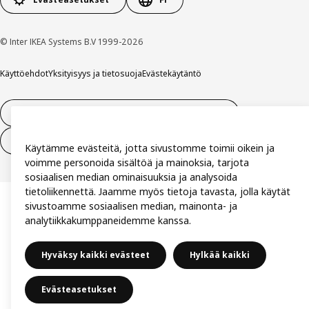
© Inter IKEA Systems B.V 1999-2026
Käyttöehdot
Yksityisyys ja tietosuoja
Evästekäytäntö
14 vuorokauden tilauksen peruuttamisoikeus
Peru sopimus (palvelut)
Käytämme evästeitä, jotta sivustomme toimii oikein ja
voimme personoida sisältöä ja mainoksia, tarjota
sosiaalisen median ominaisuuksia ja analysoida
tietoliikennettä. Jaamme myös tietoja tavasta, jolla käytät
sivustoamme sosiaalisen median, mainonta- ja
analytiikkakumppaneidemme kanssa.
Hyväksy kaikki evästeet
Hylkää kaikki
Evästeasetukset