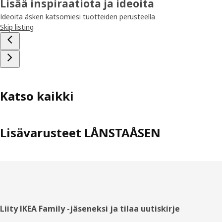
Lisää inspiraatiota ja ideoita
Ideoita äsken katsomiesi tuotteiden perusteella
Skip listing
Katso kaikki
Lisävarusteet LÅNSTAÅSEN
Alatunniste
Liity IKEA Family -jäseneksi ja tilaa uutiskirje