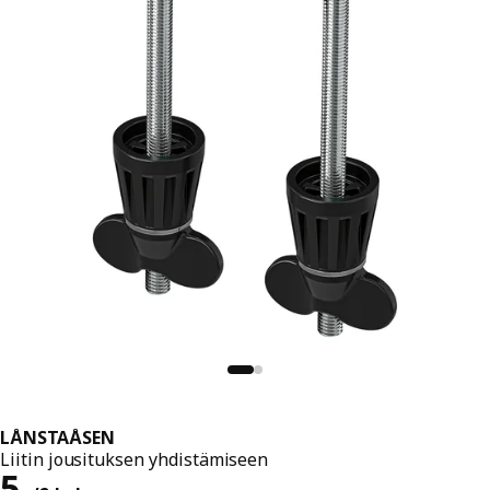
LÅNSTAÅSEN
Liitin jousituksen yhdistämiseen
Hinta 5,-/2 kpl
5