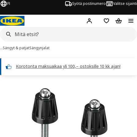
FI
Syötä postinumero
Valitse sijainti
Hej!
Kirjaudu sisään
Suosikit
Ostoskor
…
Sängyt & patjat
Sängynjalat
Korotonta maksuaikaa yli 100,– ostoksille 10 kk ajan!
LÅNSTAÅSEN kuvaa
 kuvat