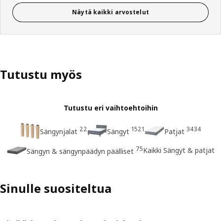
Näytä kaikki arvostelut
Tutustu myös
Tutustu eri vaihtoehtoihin
22
1521
3434
Sängynjalat
Sängyt
Patjat
75
Kaikki Sängyt & patjat
Sängyn & sängynpäädyn päälliset
Sinulle suositeltua