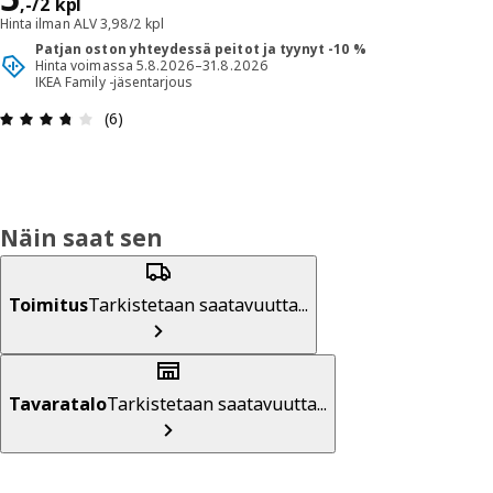
,
-
/2 kpl
Hinta ilman ALV 3,98/2 kpl
Patjan oston yhteydessä peitot ja tyynyt -10 %
Hinta voimassa 5.8.2026–31.8.2026
IKEA Family -jäsentarjous
: 3.7 / 5 tähteä. Arvostelut yhteensä: 6
(6)
Näin saat sen
Toimitus
Tarkistetaan saatavuutta...
Tavaratalo
Tarkistetaan saatavuutta...