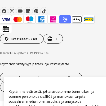
Evästeasetukset
FI
© Inter IKEA Systems B.V 1999-2026
Käyttöehdot
Yksityisyys ja tietosuoja
Evästekäytäntö
14 vuorokauden tilauksen peruuttamisoikeus
Peru sopimus (palvelut)
Käytämme evästeitä, jotta sivustomme toimii oikein ja
voimme personoida sisältöä ja mainoksia, tarjota
sosiaalisen median ominaisuuksia ja analysoida