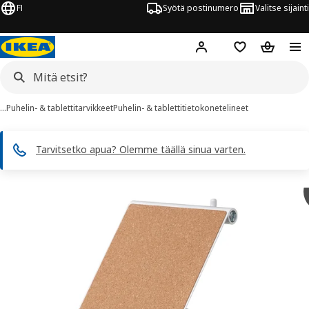
FI
Syötä postinumero
Valitse sijainti
Hej!
Kirjaudu sisään
Suosikit
Ostoskor
…
Puhelin- & tablettitarvikkeet
Puhelin- & tablettitietokonetelineet
Tarvitsetko apua? Olemme täällä sinua varten.
HAVREHOJ kuvaa
 kuvat