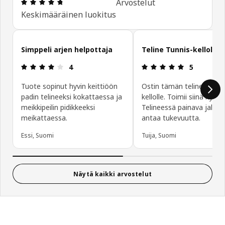
: 4.7 / 5 tähteä. Arvostelut yhteensä: 515
Arvostelut
Keskimääräinen luokitus
Ohita asiakasarvostelut
Simppeli arjen helpottaja
Teline Tunnis-kellolle
: 4 / 5 tähteä.
: 5 / 5 tähte
4
5
Tuote sopinut hyvin keittiöön
Ostin tämän telineeksi Tu
padin telineeksi kokattaessa ja
kellolle. Toimii siinä hyvin.
meikkipeilin pidikkeeksi
Telineessä painava jalka,
meikattaessa.
antaa tukevuutta.
Essi, Suomi
Tuija, Suomi
Näytä kaikki arvostelut