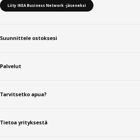
Liity IKEA Business Network -jäseneksi
Suunnittele ostoksesi
Palvelut
Tarvitsetko apua?
Tietoa yrityksestä