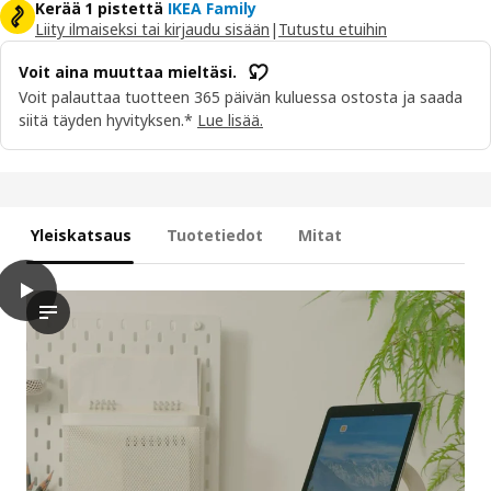
Kerää 1 pistettä
IKEA Family
Liity ilmaiseksi tai kirjaudu sisään
|
Tutustu etuihin
Voit aina muuttaa mieltäsi.
Voit palauttaa tuotteen 365 päivän kuluessa ostosta ja saada
siitä täyden hyvityksen.*
Lue lisää.
Yleiskatsaus
Tuotetiedot
Mitat
play
HAVREHOJ Taulutietokoneteline
Videolla esitellään käytännön esittely tabletin HAVREHOJ-pidi