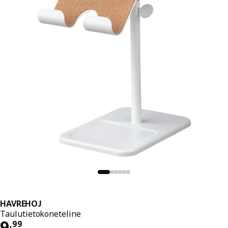
HAVREHOJ
Taulutietokoneteline
Hinta 9,99
9
,
99