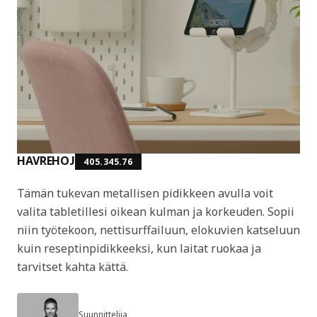
HAVREHOJ
405.345.76
Tämän tukevan metallisen pidikkeen avulla voit
valita tabletillesi oikean kulman ja korkeuden. Sopii
niin työtekoon, nettisurffailuun, elokuvien katseluun
kuin reseptinpidikkeeksi, kun laitat ruokaa ja
tarvitset kahta kättä.
Suunnittelija