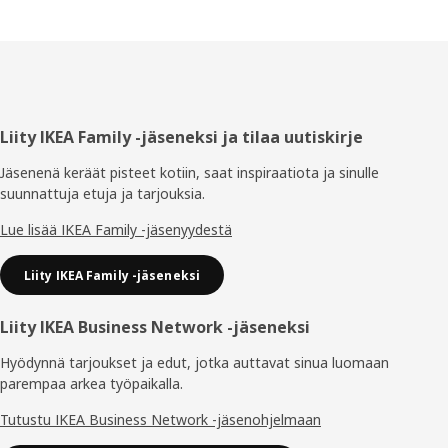
Alatunniste
Liity IKEA Family -jäseneksi ja tilaa uutiskirje
Jäsenenä keräät pisteet kotiin, saat inspiraatiota ja sinulle
suunnattuja etuja ja tarjouksia.​
Lue lisää IKEA Family -jäsenyydestä
Liity IKEA Family -jäseneksi
Liity IKEA Business Network -jäseneksi
Hyödynnä tarjoukset ja edut, jotka auttavat sinua luomaan
parempaa arkea työpaikalla.
Tutustu IKEA Business Network -jäsenohjelmaan