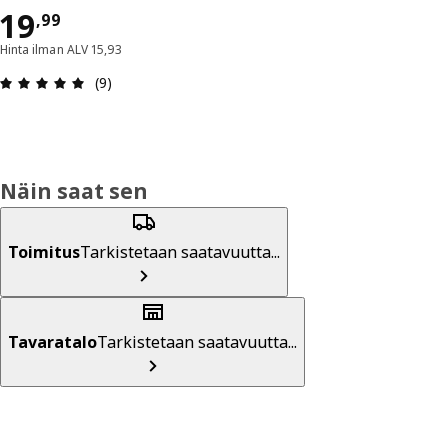
Hinta 19,99
19
,
99
Hinta ilman ALV 15,93
: 4.9 / 5 tähteä. Arvostelut yhteensä: 9
(9)
Näin saat sen
Toimitus
Tarkistetaan saatavuutta...
Tavaratalo
Tarkistetaan saatavuutta...