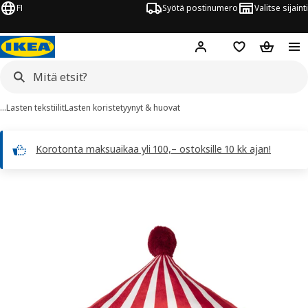
FI
Syötä postinumero
Valitse sijainti
Hej!
Kirjaudu sisään
Suosikit
Ostoskor
…
Lasten tekstiilit
Lasten koristetyynyt & huovat
Korotonta maksuaikaa yli 100,– ostoksille 10 kk ajan!
BUSENKEL kuvaa
 kuvat