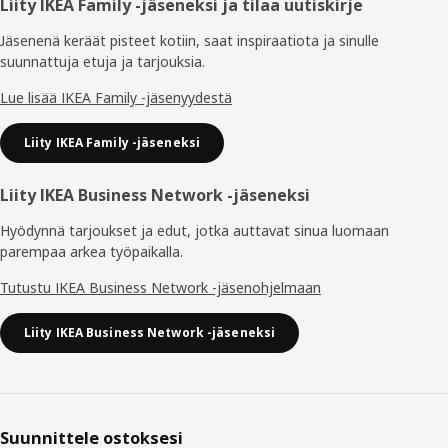
Alatunniste
Liity IKEA Family -jäseneksi ja tilaa uutiskirje
Jäsenenä keräät pisteet kotiin, saat inspiraatiota ja sinulle
suunnattuja etuja ja tarjouksia.​
Lue lisää IKEA Family -jäsenyydestä
Liity IKEA Family -jäseneksi
Liity IKEA Business Network -jäseneksi
Hyödynnä tarjoukset ja edut, jotka auttavat sinua luomaan
parempaa arkea työpaikalla.
Tutustu IKEA Business Network -jäsenohjelmaan
Liity IKEA Business Network -jäseneksi
Suunnittele ostoksesi