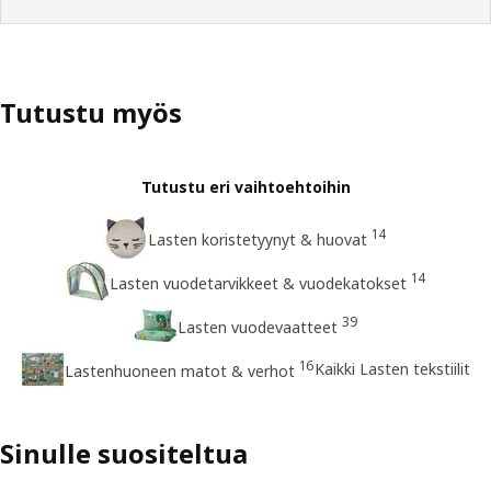
Tutustu myös
Tutustu eri vaihtoehtoihin
14
Lasten koristetyynyt & huovat
14
Lasten vuodetarvikkeet & vuodekatokset
39
Lasten vuodevaatteet
16
Kaikki Lasten tekstiilit
Lastenhuoneen matot & verhot
Sinulle suositeltua