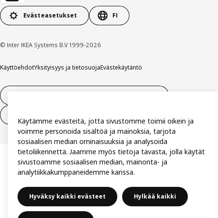
Evästeasetukset
FI
© Inter IKEA Systems B.V 1999-2026
Käyttöehdot
Yksityisyys ja tietosuoja
Evästekäytäntö
14 vuorokauden tilauksen peruuttamisoikeus
Peru sopimus (palvelut)
Käytämme evästeitä, jotta sivustomme toimii oikein ja
voimme personoida sisältöä ja mainoksia, tarjota
sosiaalisen median ominaisuuksia ja analysoida
tietoliikennettä. Jaamme myös tietoja tavasta, jolla käytät
sivustoamme sosiaalisen median, mainonta- ja
analytiikkakumppaneidemme kanssa.
Hyväksy kaikki evästeet
Hylkää kaikki