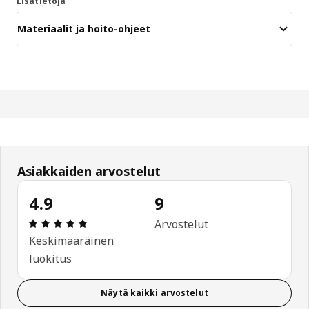
Lisätietoja
Materiaalit ja hoito-ohjeet
Asiakkaiden arvostelut
4.9
9
: 4.9 / 5 tähteä. Arvostelut yhteensä: 9
Arvostelut
Keskimääräinen
luokitus
Näytä kaikki arvostelut