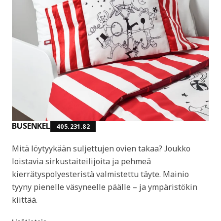
BUSENKEL
405.231.82
Mitä löytyykään suljettujen ovien takaa? Joukko
loistavia sirkustaiteilijoita ja pehmeä
kierrätyspolyesteristä valmistettu täyte. Mainio
tyyny pienelle väsyneelle päälle – ja ympäristökin
kiittää.