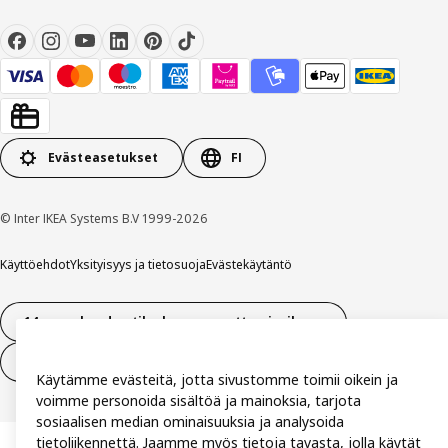
Evästeasetukset
FI
© Inter IKEA Systems B.V 1999-2026
Käyttöehdot
Yksityisyys ja tietosuoja
Evästekäytäntö
14 vuorokauden tilauksen peruuttamisoikeus
Peru sopimus (palvelut)
Käytämme evästeitä, jotta sivustomme toimii oikein ja
voimme personoida sisältöä ja mainoksia, tarjota
sosiaalisen median ominaisuuksia ja analysoida
tietoliikennettä. Jaamme myös tietoja tavasta, jolla käytät