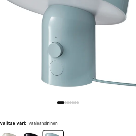
Valitse Väri
:
Vaaleansininen