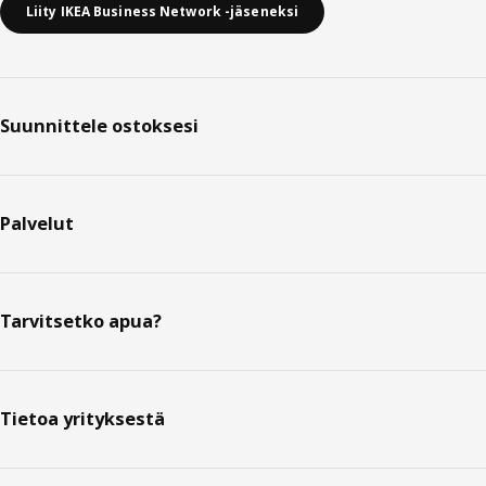
Liity IKEA Business Network -jäseneksi
Suunnittele ostoksesi
Palvelut
Tarvitsetko apua?
Tietoa yrityksestä