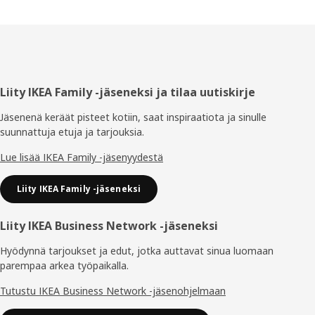
Alatunniste
Liity IKEA Family -jäseneksi ja tilaa uutiskirje
Jäsenenä keräät pisteet kotiin, saat inspiraatiota ja sinulle
suunnattuja etuja ja tarjouksia.​
Lue lisää IKEA Family -jäsenyydestä
Liity IKEA Family -jäseneksi
Liity IKEA Business Network -jäseneksi
Hyödynnä tarjoukset ja edut, jotka auttavat sinua luomaan
parempaa arkea työpaikalla.
Tutustu IKEA Business Network -jäsenohjelmaan