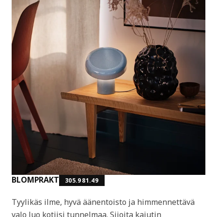
BLOMPRAKT
305.981.49
Tyylikäs ilme, hyvä äänentoisto ja himmennettävä
valo luo kotiisi tunnelmaa. Sijoita kaiutin