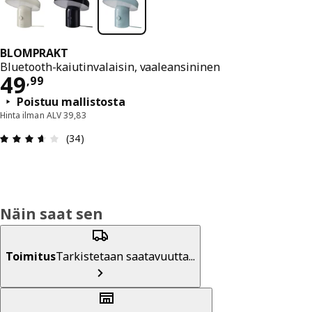
BLOMPRAKT
Bluetooth-kaiutinvalaisin, vaaleansininen
Hinta 49,99
49
,
99
Poistuu mallistosta
Hinta ilman ALV 39,83
: 3.6 / 5 tähteä. Arvostelut yhteensä: 34
(34)
Näin saat sen
Toimitus
Tarkistetaan saatavuutta...