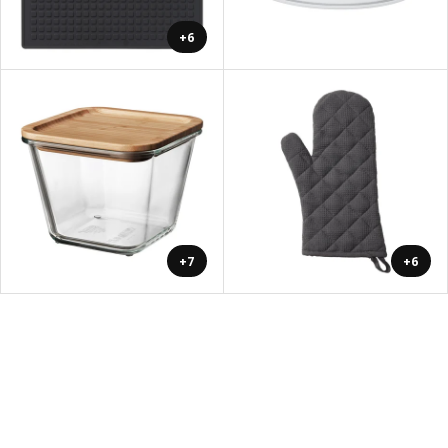
+6
+7
+6