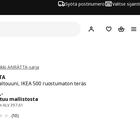
Syötä postinumero
Valitse sijainti
Hej!
Kirjaudu sisään
Suosikit
Ostoskor
ikki ANRÄTTA-sarja
TA
ltouuni, IKEA 500 ruostumaton teräs
ta 499,-
,
-
tuu mallistosta
an ALV 397,61
: 3 / 5 tähteä. Arvostelut yhteensä: 10
(10)