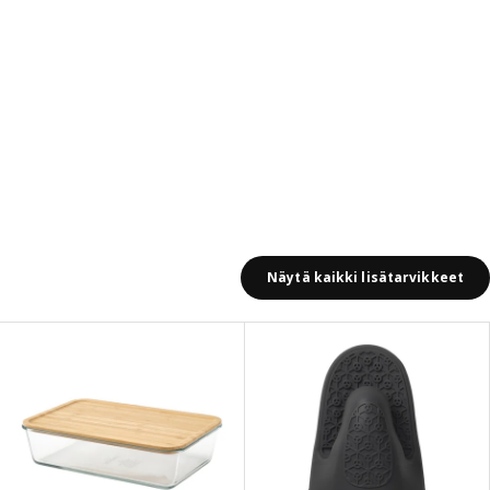
Näytä kaikki lisätarvikkeet