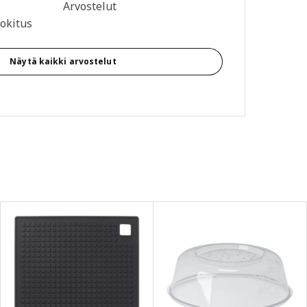
tähteä. Arvostelut yhteensä: 10
Arvostelut
okitus
Näytä kaikki arvostelut