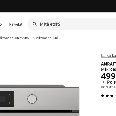
io
Palvelut
ikroaaltouunit
ANRÄTTA
Mikroaaltouuni
Katso ka
ANRÄT
Mikroaa
Hin
499
Pois
Hinta ilm