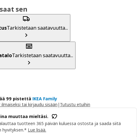
saat sen
tus
Tarkistetaan saatavuutta...
atalo
Tarkistetaan saatavuutta...
ää 99 pistettä
IKEA Family
y ilmaiseksi tai kirjaudu sisään
|
Tutustu etuihin
aina muuttaa mieltäsi.
alauttaa tuotteen 365 päivän kuluessa ostosta ja saada siitä
 hyvityksen.*
Lue lisää.