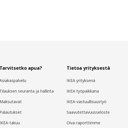
Tarvitsetko apua?
Tietoa yrityksestä
Asiakaspalvelu
IKEA yrityksenä
Tilauksen seuranta ja hallinta
IKEA työpaikkana
Maksutavat
IKEA-vastuullisuustyö
Palautukset
Saavutettavuusseloste
IKEA-takuu
Oiva-raporttimme