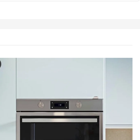
TA Mikroaaltouuni, IKEA 500 ruostumaton teräs
tustu ANRÄTTA-mikroaaltouuniin, vallankumoukselliseen keittiökonees