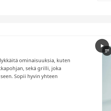
play
ANRÄT
Tu
lykkäitä ominaisuuksia, kuten
kapohjan, sekä grilli, joka
iseen. Sopii hyvin yhteen