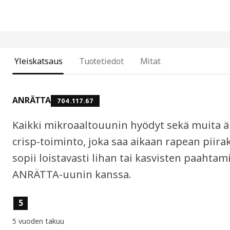
Yleiskatsaus
Tuotetiedot
Mitat
ANRÄTTA
704.117.67
Kaikki mikroaaltouunin hyödyt sekä muita ä
crisp-toiminto, joka saa aikaan rapean piirak
sopii loistavasti lihan tai kasvisten paahtam
ANRÄTTA-uunin kanssa.
Tuotteen ominaisuudet
5
5 vuoden takuu