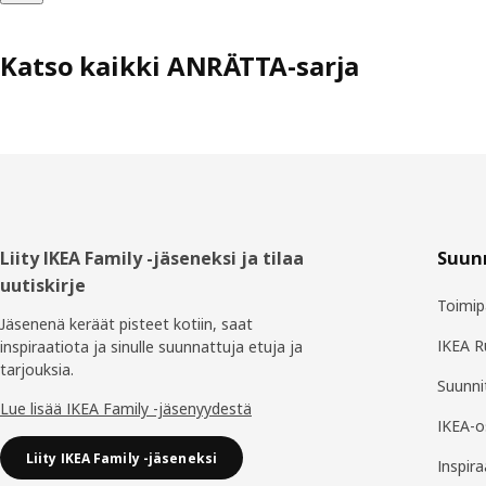
Katso kaikki ANRÄTTA-sarja
Alatunniste
Liity IKEA Family -jäseneksi ja tilaa
Suunn
uutiskirje
Toimip
Jäsenenä keräät pisteet kotiin, saat
IKEA 
inspiraatiota ja sinulle suunnattuja etuja ja
tarjouksia.​
Suunnit
Lue lisää IKEA Family -jäsenyydestä
IKEA-o
Liity IKEA Family -jäseneksi
Inspira