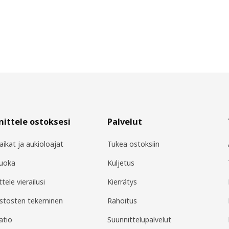
ittele ostoksesi
Palvelut
aikat ja aukioloajat
Tukea ostoksiin
Ruoka
Kuljetus
tele vierailusi
Kierrätys
stosten tekeminen
Rahoitus
atio
Suunnittelupalvelut