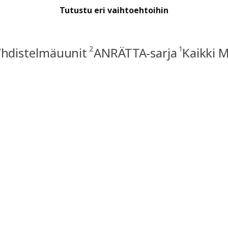
Tutustu eri vaihtoehtoihin
2
1
hdistelmäuunit
ANRÄTTA-sarja
Kaikki 