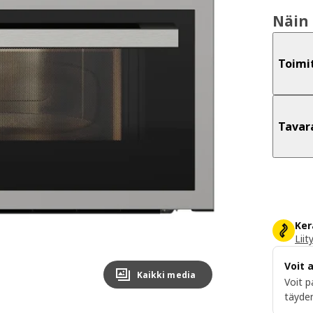
Näin 
Toimi
Tavar
Ker
Liit
Voit 
Kaikki media
Voit p
täyden