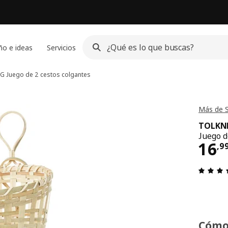
ño e ideas
Servicios
NG
Juego de 2 cestos colgantes
Más de 
TOLKN
Juego d
El 
16
,
9
Cómo