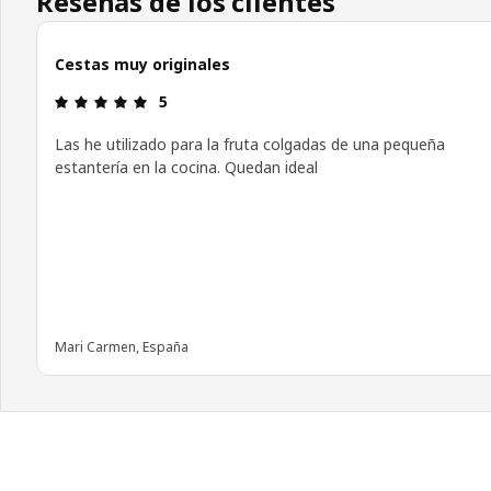
Reseñas de los clientes
Cestas muy originales
Reseña: 5 de 5 estrellas.
5
Las he utilizado para la fruta colgadas de una pequeña
estantería en la cocina. Quedan ideal
Mari Carmen, España