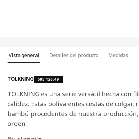
Vista general
Detalles del producto
Medidas
TOLKNING
505.126.49
TOLKNING es una serie versátil hecha con f
calidez. Estas polivalentes cestas de colgar, 
bambú procedentes de nuestra producción, t
orden.
Más información