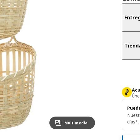
Entreg
Tiend
Acu
Únet
Puede
Nuest
días*.
Multimedia