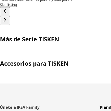
Skip listing
Más de Serie TISKEN
Accesorios para TISKEN
Pie
Únete a IKEA Family
Plani