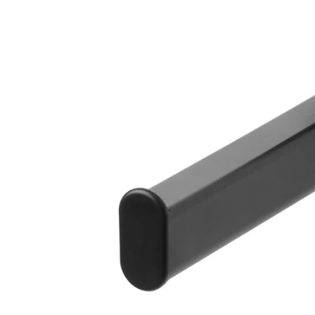
Image zoomed out, normal view