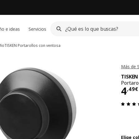
ño e ideas
Servicios
año
TISKEN
Portarollos con ventosa
Más de S
TISKEN
Portaro
El p
4
,
49
€
Elige co