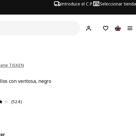
Introduce el C.P.
Seleccionar tienda
Hej!
Iniciar sesión
Lista de deseo
Carrito d
erie TISKEN
llos con ventosa, negro
recio 4,49€
Reseña: 4.2 de 5 estrellas. Revisiones totales: 524
(524)
lor