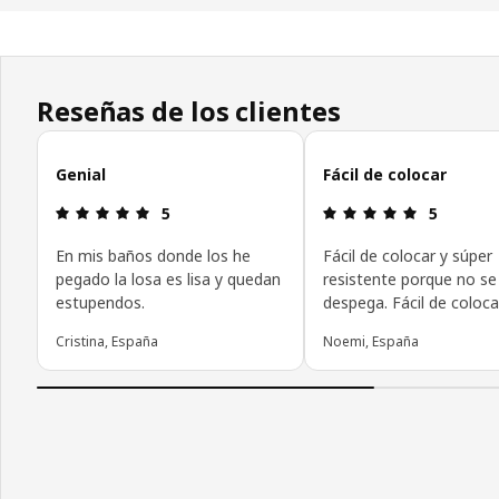
Reseñas de los clientes
Omitir las opiniones de los clientes
Genial
Fácil de colocar
Reseña: 5 de 5 estrellas.
Reseña: 5 d
5
5
En mis baños donde los he
Fácil de colocar y súper
pegado la losa es lisa y quedan
resistente porque no se
estupendos.
despega. Fácil de coloca
Cristina, España
Noemi, España