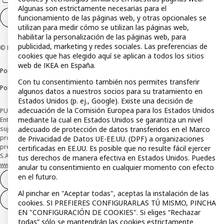
Algunas son estrictamente necesarias para el
funcionamiento de las páginas web, y otras opcionales se
Configuración de cookies
ES
utilizan para medir cómo se utilizan las páginas web,
habilitar la personalización de las páginas web, para
publicidad, marketing y redes sociales. Las preferencias de
© Inter IKEA Systems B.V 1999-2026
cookies que has elegido aquí se aplican a todos los sitios
web de IKEA en España.
Política de privacidad
Política de cookies
Términos y condiciones
Con tu consentimiento también nos permites transferir
Política de divulgación responsable
algunos datos a nuestros socios para su tratamiento en
Estados Unidos (p. ej., Google). Existe una decisión de
adecuación de la Comisión Europea para los Estados Unidos
PUBLICIDAD: *Financiación a través de la tarjeta IKEA VISA emitida por la
mediante la cual en Estados Unidos se garantiza un nivel
Entidad de Pago híbrida CaixaBank Payments & Consumer, E.F.C., E.P., S.A.U., y
adecuado de protección de datos transferidos en el Marco
sujeta a su organización. La entidad ha escogido como sistema de
protección de los fondos recibidos de usuarios de servicios de pago que
de Privacidad de Datos UE-EE.UU. (DPF) a organizaciones
presta su depósito en una cuenta bancaria separada abierta en CaixaBank,
certificadas en EE.UU. Es posible que no resulte fácil ejercer
S.A. Conoce más acerca de las formas de pago de tu tarjeta aquí:
tus derechos de manera efectiva en Estados Unidos. Puedes
www.caixabankpc.com/es/productos
. ​
anular tu consentimiento en cualquier momento con efecto
en el futuro.
Desistimiento del contrato
Al pinchar en "Aceptar todas", aceptas la instalación de las
Desistimiento de solo servicios
cookies. SI PREFIERES CONFIGURARLAS TÚ MISMO, PINCHA
EN "CONFIGURACIÓN DE COOKIES". Si eliges “Rechazar
todas” sólo se mantendrán las cookies estrictamente