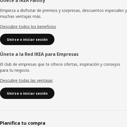
Pie
Únete a IKEA Family
de
Empieza a disfrutar de premios y sorpresas, descuentos especiales y
muchas ventajas más.
página
Descubre todos los beneficios
Unirse o iniciar sesión
Únete a la Red IKEA para Empresas
El club de empresas que te ofrece ofertas, inspiración y consejos
para tu negocio.
Descubre todas las ventajas
Unirse o iniciar sesión
Planifica tu compra