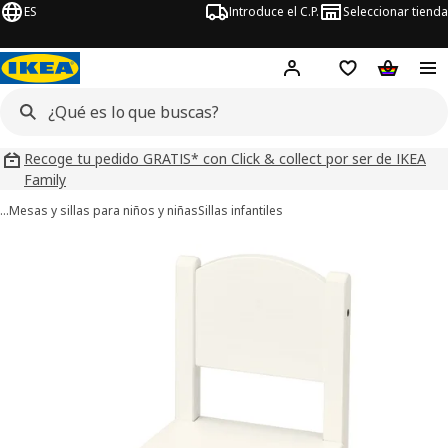
ES
Introduce el C.P.
Seleccionar tienda
Hej!
Iniciar sesión
Lista de deseo
Carrito d
Recoge tu pedido GRATIS* con Click & collect por ser de IKEA
Family
…
Mesas y sillas para niños y niñas
Sillas infantiles
ágenes de 6 SUNDVIK
imágenes