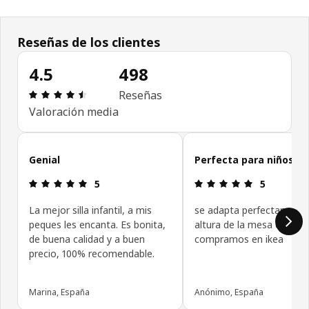
Reseñas de los clientes
4.5
498
Reseña: 4.5 de 5 estrellas. Revisiones totales: 49
Reseñas
Valoración media
Omitir las opiniones de los clientes
Genial
Perfecta para niños
Reseña: 5 de 5 estrellas.
Reseña: 5 de
5
5
La mejor silla infantil, a mis
se adapta perfectamente
peques les encanta. Es bonita,
altura de la mesa que tb
de buena calidad y a buen
compramos en ikea
precio, 100% recomendable.
Marina, España
Anónimo, España