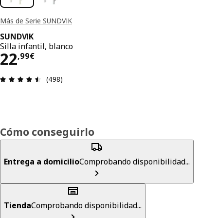
Más de Serie SUNDVIK
SUNDVIK
Silla infantil, blanco
El precio 22,99€
22
,
99
€
Reseña: 4.5 de 5 estrellas. Revisiones totales: 49
(498)
Cómo conseguirlo
Entrega a domicilio
Comprobando disponibilidad...
Tienda
Comprobando disponibilidad...