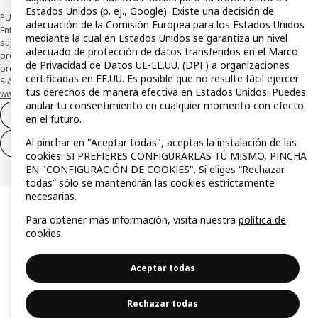
Estados Unidos (p. ej., Google). Existe una decisión de
PUBLICIDAD: *Financiación a través de la tarjeta IKEA VISA emitida por la
adecuación de la Comisión Europea para los Estados Unidos
Entidad de Pago híbrida CaixaBank Payments & Consumer, E.F.C., E.P., S.A.U., y
mediante la cual en Estados Unidos se garantiza un nivel
sujeta a su organización. La entidad ha escogido como sistema de
adecuado de protección de datos transferidos en el Marco
protección de los fondos recibidos de usuarios de servicios de pago que
de Privacidad de Datos UE-EE.UU. (DPF) a organizaciones
presta su depósito en una cuenta bancaria separada abierta en CaixaBank,
certificadas en EE.UU. Es posible que no resulte fácil ejercer
S.A. Conoce más acerca de las formas de pago de tu tarjeta aquí:
tus derechos de manera efectiva en Estados Unidos. Puedes
www.caixabankpc.com/es/productos
. ​
anular tu consentimiento en cualquier momento con efecto
Desistimiento del contrato
en el futuro.
Al pinchar en "Aceptar todas", aceptas la instalación de las
Desistimiento de solo servicios
cookies. SI PREFIERES CONFIGURARLAS TÚ MISMO, PINCHA
EN "CONFIGURACIÓN DE COOKIES". Si eliges “Rechazar
todas” sólo se mantendrán las cookies estrictamente
necesarias.
Para obtener más información, visita nuestra
política de
cookies
.
Aceptar todas
Rechazar todas