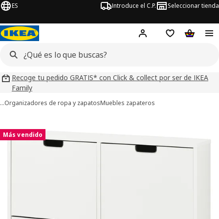
ES
Introduce el C.P.
Seleccionar tienda
Hej!
Iniciar sesión
Lista de deseo
Carrito d
Recoge tu pedido GRATIS* con Click & collect por ser de IKEA
Family
…
Organizadores de ropa y zapatos
Muebles zapateros
ágenes de 6 STÄLL
imágenes
Más vendido