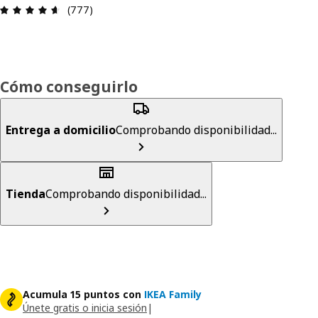
Reseña: 4.6 de 5 estrellas. Revisiones totales: 7
(777)
Cómo conseguirlo
Entrega a domicilio
Comprobando disponibilidad...
Tienda
Comprobando disponibilidad...
Acumula 15 puntos con
IKEA Family
Únete gratis o inicia sesión
|