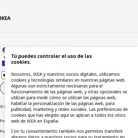
IKEA
Tú puedes controlar el uso de las
cookies.
Nosotros, IKEA y nuestros socios digitales, utilizamos
cookies y tecnologías similares en nuestras páginas web.
Algunas son estrictamente necesarias para el
Configuración de cookies
ES
funcionamiento de las páginas web, y otras opcionales se
utilizan para medir cómo se utilizan las páginas web,
habilitar la personalización de las páginas web, para
© Inter IKEA Systems B.V 1999-2026
publicidad, marketing y redes sociales. Las preferencias de
cookies que has elegido aquí se aplican a todos los sitios
web de IKEA en España.
Política de privacidad
Política de cookies
Términos y condiciones
Con tu consentimiento también nos permites transferir
Política de divulgación responsable
algunos datos a nuestros socios para su tratamiento en