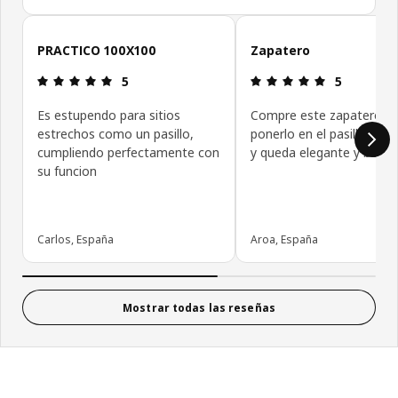
Omitir las opiniones de los clientes
PRACTICO 100X100
Zapatero
Reseña: 5 de 5 estrellas.
Reseña: 5 de
5
5
Es estupendo para sitios
Compre este zapatero p
estrechos como un pasillo,
ponerlo en el pasillo de l
cumpliendo perfectamente con
y queda elegante y bonit
su funcion
Carlos, España
Aroa, España
Mostrar todas las reseñas