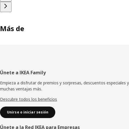
Más de
Pie
Únete a IKEA Family
de
Empieza a disfrutar de premios y sorpresas, descuentos especiales y
muchas ventajas más.
página
Descubre todos los beneficios
Unirse o iniciar sesión
Únete a la Red IKEA para Empresas