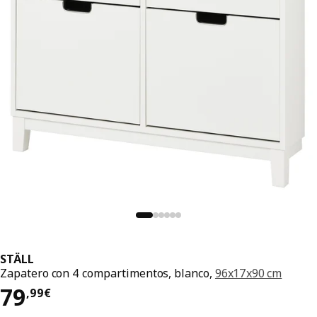
STÄLL
Zapatero con 4 compartimentos, blanco,
96x17x90 cm
El precio 79,99€
79
,
99
€