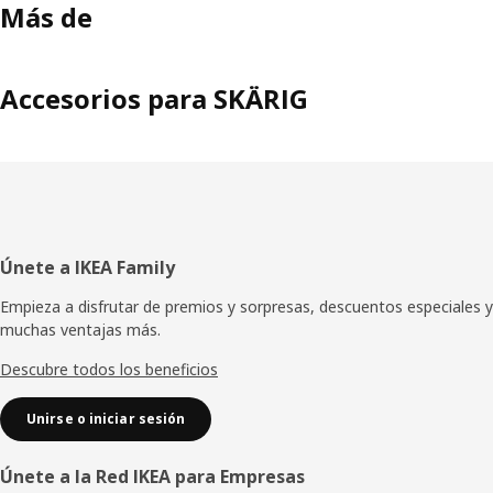
Más de
Accesorios para SKÄRIG
Pie
Únete a IKEA Family
de
Empieza a disfrutar de premios y sorpresas, descuentos especiales y
muchas ventajas más.
página
Descubre todos los beneficios
Unirse o iniciar sesión
Únete a la Red IKEA para Empresas