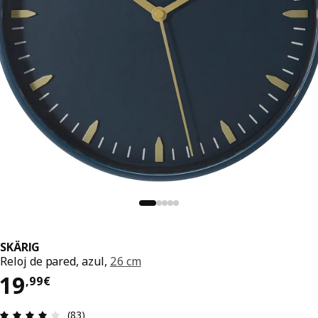
SKÄRIG
Reloj de pared, azul,
26 cm
El precio 19,99€
19
,
99
€
Reseña: 3.9 de 5 estrellas. Revisiones totales: 83
(83)