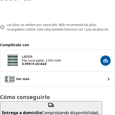
Las pilas se venden por separado. IKEA recomienda las pilas
recargables LADDA. Este reloj también funciona con 1 pila alcalina AA.
Complétalo con
LADDA
Pila recargable, 2450 mAh
Añadir
El precio 6,99€/4 unidad
6
,
99
€
/4 unidad
Ver más
Cómo conseguirlo
Entrega a domicilio
Comprobando disponibilidad...