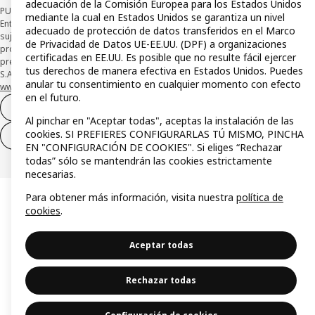
adecuación de la Comisión Europea para los Estados Unidos
PUBLICIDAD: *Financiación a través de la tarjeta IKEA VISA emitida por la
mediante la cual en Estados Unidos se garantiza un nivel
Entidad de Pago híbrida CaixaBank Payments & Consumer, E.F.C., E.P., S.A.U., y
adecuado de protección de datos transferidos en el Marco
sujeta a su organización. La entidad ha escogido como sistema de
de Privacidad de Datos UE-EE.UU. (DPF) a organizaciones
protección de los fondos recibidos de usuarios de servicios de pago que
certificadas en EE.UU. Es posible que no resulte fácil ejercer
presta su depósito en una cuenta bancaria separada abierta en CaixaBank,
tus derechos de manera efectiva en Estados Unidos. Puedes
S.A. Conoce más acerca de las formas de pago de tu tarjeta aquí:
anular tu consentimiento en cualquier momento con efecto
www.caixabankpc.com/es/productos
. ​
en el futuro.
Desistimiento del contrato
Al pinchar en "Aceptar todas", aceptas la instalación de las
cookies. SI PREFIERES CONFIGURARLAS TÚ MISMO, PINCHA
Desistimiento de solo servicios
EN "CONFIGURACIÓN DE COOKIES". Si eliges “Rechazar
todas” sólo se mantendrán las cookies estrictamente
necesarias.
Para obtener más información, visita nuestra
política de
cookies
.
Aceptar todas
Rechazar todas