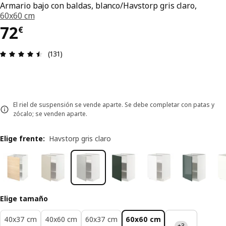
Armario bajo con baldas, blanco/Havstorp gris claro,
60x60 cm
El precio 72€
72
€
Reseña: 4.5 de 5 estrellas. Revisiones totales: 13
(131)
El riel de suspensión se vende aparte. Se debe completar con patas y
zócalo; se venden aparte.
Elige frente
:
Havstorp gris claro
Elige tamaño
40x37 cm
40x60 cm
60x37 cm
60x60 cm
+3