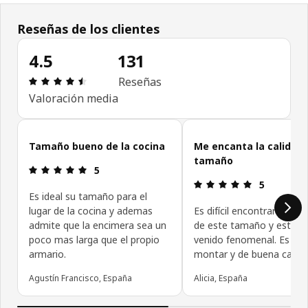
Reseñas de los clientes
4.5
131
Reseña: 4.5 de 5 estrellas. Revisiones totales: 131
Reseñas
Valoración media
Omitir las opiniones de los clientes
Tamaño bueno de la cocina
Me encanta la calidad 
tamaño
Reseña: 5 de 5 estrellas.
5
Reseña: 5 de
5
Es ideal su tamaño para el
lugar de la cocina y ademas
Es difícil encontrar un mu
admite que la encimera sea un
de este tamaño y este m
poco mas larga que el propio
venido fenomenal. Es fáci
armario.
montar y de buena calida
Agustín Francisco, España
Alicia, España