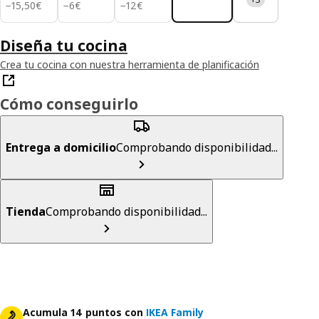
15,50€
6€
12€
−
15
,
50
€
−
6
€
−
12
€
Diseña tu cocina
Crea tu cocina con nuestra herramienta de planificación
Cómo conseguirlo
Entrega a domicilio
Comprobando disponibilidad...
Tienda
Comprobando disponibilidad...
Acumula 14 puntos con
IKEA Family