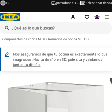
ES
Introduce el C.P.
Seleccionar tienda
Hej!
Iniciar sesión
Lista de deseo
Carrito d
…
Componentes de cocina METOD
Armarios de cocina METOD
Nos aseguramos de que tu cocina es exactamente lo que
imaginabas ¡Haz tu diseño en 3D, pide cita y validamos
juntos tu diseño!
ágenes de 3 METOD
imágenes