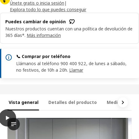
Únete gratis o inicia sesión
|
Explora todo lo que puedes conseguir
Puedes cambiar de opinión
Nuestros productos cuentan con una política de devolución de
365 días*.
Más información
📞 Comprar por teléfono
Llámanos al teléfono 900 400 922, de lunes a sábado,
no festivos, de 10h a 20h.
Llamar
Vista general
Detalles del producto
Medidas
Q
play
METOD Armario bajo con baldas, blanco/Havstorp gris claro, 60
El vídeo muestra un espacio de cocina moderno con el foco en