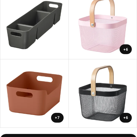
+6
+7
+6