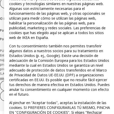
Configuración de cookies
ES
cookies y tecnologías similares en nuestras páginas web.
Algunas son estrictamente necesarias para el
funcionamiento de las páginas web, y otras opcionales se
utilizan para medir cómo se utilizan las páginas web,
© Inter IKEA Systems B.V 1999-2026
habilitar la personalización de las páginas web, para
publicidad, marketing y redes sociales. Las preferencias de
Política de privacidad
Política de cookies
Términos y condiciones
cookies que has elegido aquí se aplican a todos los sitios
web de IKEA en España.
Política de divulgación responsable
Con tu consentimiento también nos permites transferir
algunos datos a nuestros socios para su tratamiento en
PUBLICIDAD: *Financiación a través de la tarjeta IKEA VISA emitida por la
Entidad de Pago híbrida CaixaBank Payments & Consumer, E.F.C., E.P., S.A.U., y
Estados Unidos (p. ej., Google). Existe una decisión de
sujeta a su organización. La entidad ha escogido como sistema de
adecuación de la Comisión Europea para los Estados Unidos
protección de los fondos recibidos de usuarios de servicios de pago que
mediante la cual en Estados Unidos se garantiza un nivel
presta su depósito en una cuenta bancaria separada abierta en CaixaBank,
adecuado de protección de datos transferidos en el Marco
S.A. Conoce más acerca de las formas de pago de tu tarjeta aquí:
de Privacidad de Datos UE-EE.UU. (DPF) a organizaciones
www.caixabankpc.com/es/productos
. ​
certificadas en EE.UU. Es posible que no resulte fácil ejercer
tus derechos de manera efectiva en Estados Unidos. Puedes
Desistimiento del contrato
anular tu consentimiento en cualquier momento con efecto
en el futuro.
Desistimiento de solo servicios
Al pinchar en "Aceptar todas", aceptas la instalación de las
cookies. SI PREFIERES CONFIGURARLAS TÚ MISMO, PINCHA
EN "CONFIGURACIÓN DE COOKIES". Si eliges “Rechazar