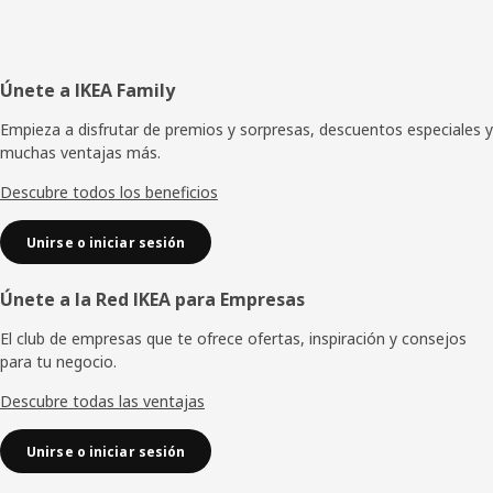
Pie
Únete a IKEA Family
de
Empieza a disfrutar de premios y sorpresas, descuentos especiales y
muchas ventajas más.
página
Descubre todos los beneficios
Unirse o iniciar sesión
Únete a la Red IKEA para Empresas
El club de empresas que te ofrece ofertas, inspiración y consejos
para tu negocio.
Descubre todas las ventajas
Unirse o iniciar sesión