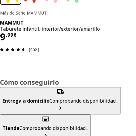
Más de Serie MAMMUT
MAMMUT
Taburete infantil, interior/exterior/amarillo
El precio 9,99€
9
,
99
€
Reseña: 4.5 de 5 estrellas. Revisiones totales: 45
(458)
Cómo conseguirlo
Entrega a domicilio
Comprobando disponibilidad...
Tienda
Comprobando disponibilidad...