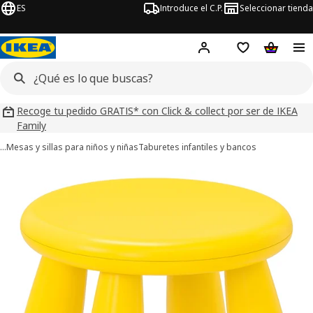
ES
Introduce el C.P.
Seleccionar tienda
Hej!
Iniciar sesión
Lista de deseo
Carrito d
Recoge tu pedido GRATIS* con Click & collect por ser de IKEA
Family
…
Mesas y sillas para niños y niñas
Taburetes infantiles y bancos
ágenes de 6 MAMMUT
imágenes