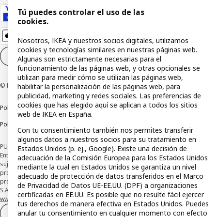
Tú puedes controlar el uso de las
cookies.
Nosotros, IKEA y nuestros socios digitales, utilizamos
cookies y tecnologías similares en nuestras páginas web.
Configuración de cookies
ES
Algunas son estrictamente necesarias para el
funcionamiento de las páginas web, y otras opcionales se
utilizan para medir cómo se utilizan las páginas web,
© Inter IKEA Systems B.V 1999-2026
habilitar la personalización de las páginas web, para
publicidad, marketing y redes sociales. Las preferencias de
cookies que has elegido aquí se aplican a todos los sitios
Política de privacidad
Política de cookies
Términos y condiciones
web de IKEA en España.
Política de divulgación responsable
Con tu consentimiento también nos permites transferir
algunos datos a nuestros socios para su tratamiento en
PUBLICIDAD: *Financiación a través de la tarjeta IKEA VISA emitida por la
Estados Unidos (p. ej., Google). Existe una decisión de
Entidad de Pago híbrida CaixaBank Payments & Consumer, E.F.C., E.P., S.A.U., y
adecuación de la Comisión Europea para los Estados Unidos
sujeta a su organización. La entidad ha escogido como sistema de
mediante la cual en Estados Unidos se garantiza un nivel
protección de los fondos recibidos de usuarios de servicios de pago que
adecuado de protección de datos transferidos en el Marco
presta su depósito en una cuenta bancaria separada abierta en CaixaBank,
de Privacidad de Datos UE-EE.UU. (DPF) a organizaciones
S.A. Conoce más acerca de las formas de pago de tu tarjeta aquí:
certificadas en EE.UU. Es posible que no resulte fácil ejercer
www.caixabankpc.com/es/productos
. ​
tus derechos de manera efectiva en Estados Unidos. Puedes
anular tu consentimiento en cualquier momento con efecto
Desistimiento del contrato