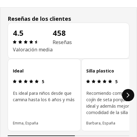
Reseñas de los clientes
4.5
458
Reseña: 4.5 de 5 estrellas. Revisiones totales: 45
Reseñas
Valoración media
Omitir las opiniones de los clientes
Ideal
Silla plastico
Reseña: 5 de 5 estrellas.
Reseña: 5 de
5
5
Es ideal para niños desde que
Recomiendo comprarla c
camina hasta los 6 años y más
cojín de seta porque que
ideal y además mejora la
comodidad de la silla
Emma, España
Barbara, España