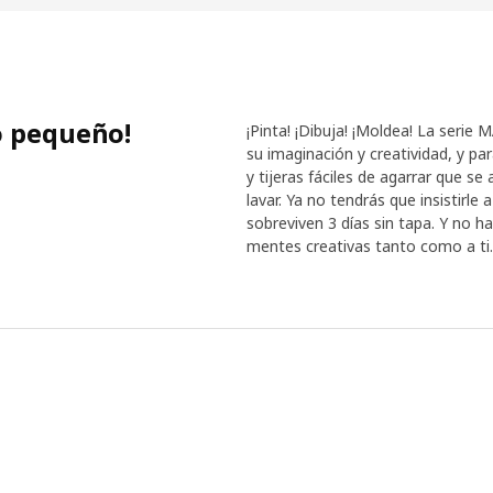
dieron opiniones muy tajantes 
pintura. Por ejemplo, si tienes
a ponerle el tapón al rotulador.
equipo de desarrollo se tomó a
a un precio adecuado. "Lo que 
o pequeño!
tuvimos en cuenta todo lo que 
¡Pinta! ¡Dibuja! ¡Moldea! La serie
necesidades".
su imaginación y creatividad, y para
y tijeras fáciles de agarrar que s
lavar. Ya no tendrás que insistirle
Empezar es muy fácil
sobreviven 3 días sin tapa. Y no h
Aunque creamos la serie MÅLA h
mentes creativas tanto como a ti.
nuevas necesidades e ideas. Toda
momento en el que aparezca la i
cerca para que los niños se pon
una parte importante de su desa