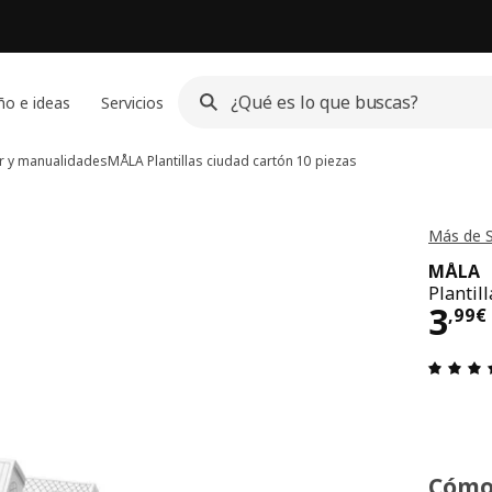
ño e ideas
Servicios
ar y manualidades
MÅLA
Plantillas ciudad cartón 10 piezas
Más de 
MÅLA
Plantil
El p
3
,
99
€
Cómo