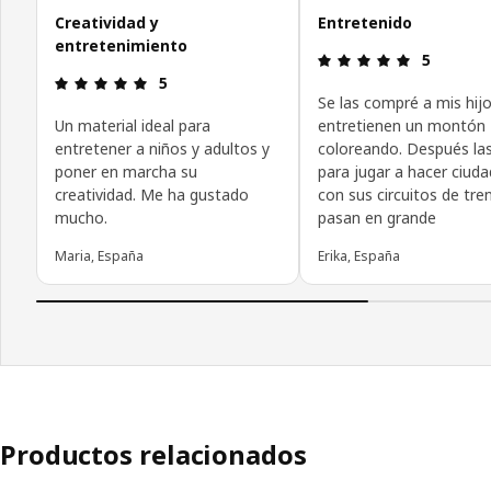
Creatividad y
Entretenido
entretenimiento
Reseña: 5 d
5
Reseña: 5 de 5 estrellas.
5
Se las compré a mis hijo
Un material ideal para
entretienen un montón
entretener a niños y adultos y
coloreando. Después la
poner en marcha su
para jugar a hacer ciud
creatividad. Me ha gustado
con sus circuitos de tren
mucho.
pasan en grande
Maria, España
Erika, España
Productos relacionados