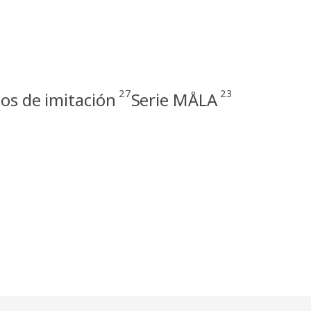
27
23
os de imitación
Serie MÅLA