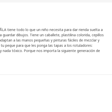
y razonables. También vimos cómo usan el material de dibujo y
 cuatro años y estás dibujando, no siempre te acuerdas de volver
 Por eso, estos rotuladores duran hasta tres días sin tapón". El
lgo más de tiempo para asegurarse de ofrecer una alta calidad
hacen los niños, y cómo lo hacen, es superimportante. Por eso,
nos dijeron y nos aseguramos de adaptar los productos a sus
 MÅLA tiene todo lo que un niño necesita para dar rienda suelta a
 guardar dibujos. Tiene un caballete, plastilina colorida, cepillos
e adaptan a las manos pequeñas y pinturas fáciles de mezclar y
 a tu peque para que les ponga las tapas a los rotuladores:
ay nada tóxico. Porque nos importa la siguiente generación de
ace muchos años, no deja de evolucionar y adaptarse a las
s las partes deben ser fáciles de agarrar y usar en cualquier
nspiración. "No debería ser necesario que los padres estén
gan a dibujar o a pintar. Poder hacer las cosas por sí mismos es
rrollo. Les ayuda a crecer".