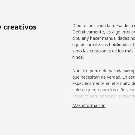
 creativos
Dibujos por toda la mesa de la 
Definitivamente, es algo intrínse
dibujar y hacer manualidades no
hijo desarrolle sus habilidade
serio las creaciones de los má
niños.
Nuestro punto de partida siempr
que necesitan de verdad. En es
específicamente en el ámbito de
solo un juego para los niños, s
creativo para entender el mundo
la creación de la serie MÅLA.
Más información
Para artistas muy ocupad
Nuestro equipo entrevistó a var
su punto de vista. ¿Qué colores