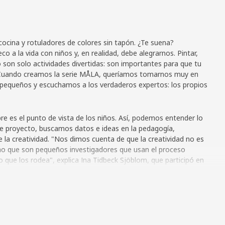
cocina y rotuladores de colores sin tapón. ¿Te suena?
co a la vida con niños y, en realidad, debe alegrarnos. Pintar,
 son solo actividades divertidas: son importantes para que tu
s. Cuando creamos la serie MÅLA, queríamos tomarnos muy en
s pequeños y escuchamos a los verdaderos expertos: los propios
e es el punto de vista de los niños. Así, podemos entender lo
te proyecto, buscamos datos e ideas en la pedagogía,
 la creatividad. "Nos dimos cuenta de que la creatividad no es
ino que son pequeños investigadores que usan el proceso
 que los rodea", explica Ina Tidbeck Sjöblom, que participó en
os
ios grupos de niños, que probaron los prototipos y nos dieron
 les gustaban más? ¿Qué les parecía el papel? "Los niños nos