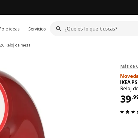
ño e ideas
Servicios
026
Reloj de mesa
Más de C
Noved
IKEA P
Reloj d
El 
39
,
9