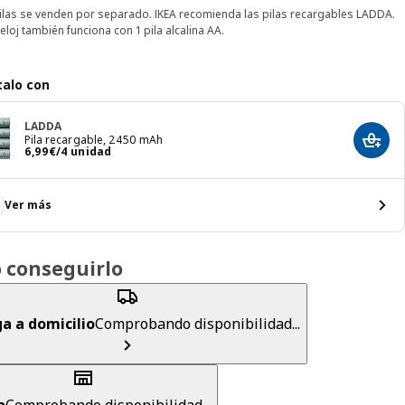
ilas se venden por separado. IKEA recomienda las pilas recargables LADDA.
reloj también funciona con 1 pila alcalina AA.
alo con
LADDA
Pila recargable, 2450 mAh
Añadir
El precio 6,99€/4 unidad
6
,
99
€
/4 unidad
Ver más
 conseguirlo
a a domicilio
Comprobando disponibilidad...
a
Comprobando disponibilidad...