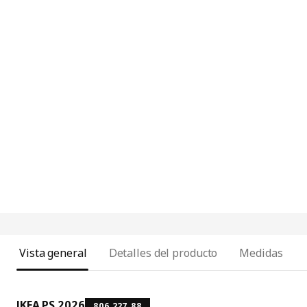
Vista general
Detalles del producto
Medidas
IKEA PS 2026
806.227.88