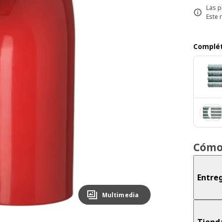
Las p
Este 
Complét
Cómo
Entreg
Multimedia
Tiend