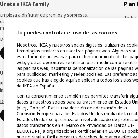
Pie
Únete a IKEA Family
Plani
de
Empieza a disfrutar de premios y sorpresas,
Todos 
descuentos especiales y muchas ventajas
página
más.
Planif
Tú puedes controlar el uso de las cookies.
Descubre todos los beneficios
Tienda
Nosotros, IKEA y nuestros socios digitales, utilizamos cooki
tecnologías similares en nuestras páginas web. Algunas son
Compra
Unirse o iniciar sesión
estrictamente necesarias para el funcionamiento de las pág
web, y otras opcionales se utilizan para medir cómo se utili
IKEA A
las páginas web, habilitar la personalización de las páginas 
Únete a la Red IKEA para Empresas
para publicidad, marketing y redes sociales. Las preferencias
Guías 
cookies que has elegido aquí se aplican a todos los sitios w
El club de empresas que te ofrece ofertas,
Lista 
de IKEA en España.
inspiración y consejos para tu negocio.
Con tu consentimiento también nos permites transferir alg
Tarjet
Descubre todas las ventajas
datos a nuestros socios para su tratamiento en Estados Un
(p. ej., Google). Existe una decisión de adecuación de la
Medio
Comisión Europea para los Estados Unidos mediante la cual
Unirse o iniciar sesión
Estados Unidos se garantiza un nivel adecuado de protecció
datos transferidos en el Marco de Privacidad de Datos UE-
EE.UU. (DPF) a organizaciones certificadas en EE.UU. Es posi
que no resulte fácil ejercer tus derechos de manera efectiva