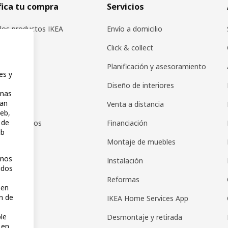
fica tu compra
Servicios
los productos IKEA
Envío a domicilio
icadores
Click & collect
s IKEA
Planificación y asesoramiento
es y
r en IKEA
Diseño de interiores
inas
zan
pps
Venta a distancia
web,
 de
de productos
Financiación
eb
de regalos
Montaje de muebles
unos
as regalo
Instalación
idos
s de pago
Reformas
 en
n de
IKEA Home Services App
ble
Desmontaje y retirada
 en