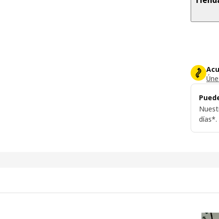
Acu
Únet
Puede
Nuest
días*.