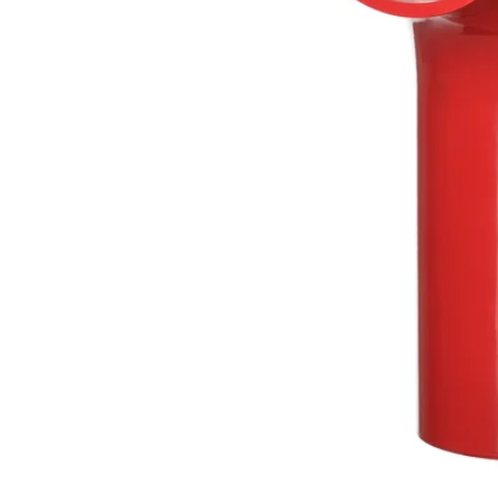
Image zoomed out, normal view