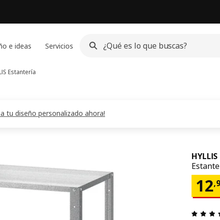
ño e ideas
Servicios
LIS
Estantería
Crea tu diseño personalizado ahora!
HYLLIS
Estanter
El 
12
,