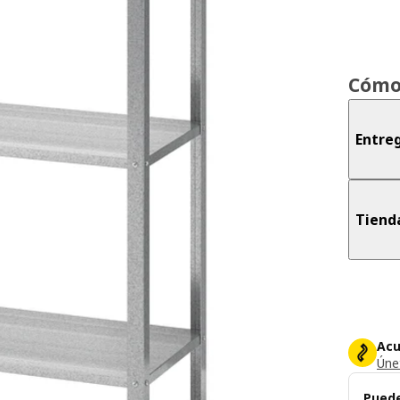
Cómo
Entreg
Tiend
Acu
Únet
Puede