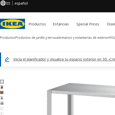
ES
español
Productos
Estancias
Special Prices
Dise
Productos
Productos de jardín y terraza
Armarios y estanterías de exterior
HYL
Inicia el planificador y visualiza tu espacio exterior en 3D. ¡
Imágenes de 7 HYLLIS
ar imágenes