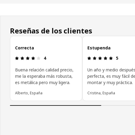
Reseñas de los clientes
Omitir las opiniones de los clientes
Correcta
Estupenda
Reseña: 4 de 5 estrellas.
Reseña: 5 d
4
5
Buena relación calidad precio,
Un año y medio después
me la esperaba más robusta,
perfecta, es muy fácil d
es metálica pero muy ligera.
montar y muy práctica.
Alberto, España
Cristina, España