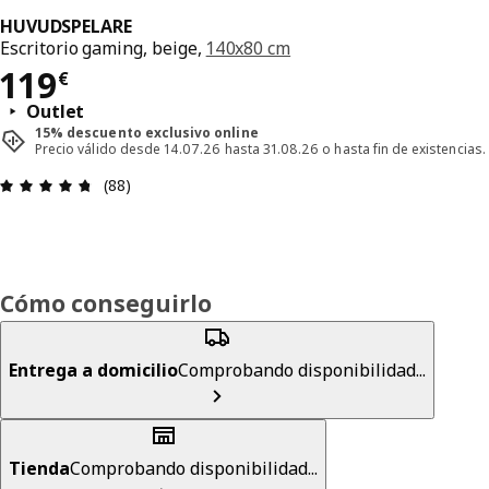
HUVUDSPELARE
Escritorio gaming, beige,
140x80 cm
El precio 119€
119
€
Outlet
15% descuento exclusivo online
Precio válido desde 14.07.26 hasta 31.08.26 o hasta fin de existencias.
Reseña: 4.7 de 5 estrellas. Revisiones totales: 88
(88)
Cómo conseguirlo
Entrega a domicilio
Comprobando disponibilidad...
Tienda
Comprobando disponibilidad...