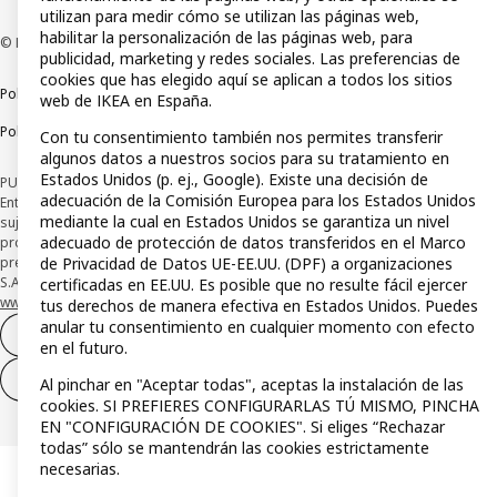
utilizan para medir cómo se utilizan las páginas web,
habilitar la personalización de las páginas web, para
© Inter IKEA Systems B.V 1999-2026
publicidad, marketing y redes sociales. Las preferencias de
cookies que has elegido aquí se aplican a todos los sitios
Política de privacidad
Política de cookies
Términos y condiciones
web de IKEA en España.
Política de divulgación responsable
Con tu consentimiento también nos permites transferir
algunos datos a nuestros socios para su tratamiento en
Estados Unidos (p. ej., Google). Existe una decisión de
PUBLICIDAD: *Financiación a través de la tarjeta IKEA VISA emitida por la
adecuación de la Comisión Europea para los Estados Unidos
Entidad de Pago híbrida CaixaBank Payments & Consumer, E.F.C., E.P., S.A.U., y
mediante la cual en Estados Unidos se garantiza un nivel
sujeta a su organización. La entidad ha escogido como sistema de
adecuado de protección de datos transferidos en el Marco
protección de los fondos recibidos de usuarios de servicios de pago que
presta su depósito en una cuenta bancaria separada abierta en CaixaBank,
de Privacidad de Datos UE-EE.UU. (DPF) a organizaciones
S.A. Conoce más acerca de las formas de pago de tu tarjeta aquí:
certificadas en EE.UU. Es posible que no resulte fácil ejercer
www.caixabankpc.com/es/productos
. ​
tus derechos de manera efectiva en Estados Unidos. Puedes
anular tu consentimiento en cualquier momento con efecto
Desistimiento del contrato
en el futuro.
Desistimiento de solo servicios
Al pinchar en "Aceptar todas", aceptas la instalación de las
cookies. SI PREFIERES CONFIGURARLAS TÚ MISMO, PINCHA
EN "CONFIGURACIÓN DE COOKIES". Si eliges “Rechazar
todas” sólo se mantendrán las cookies estrictamente
necesarias.