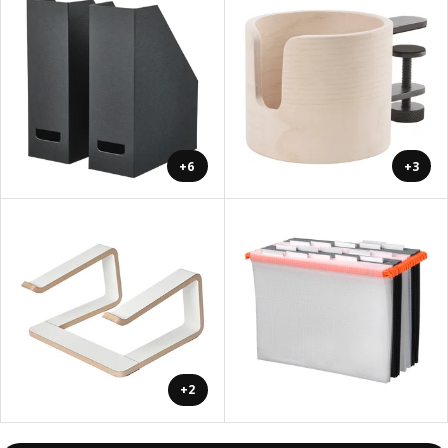
+6
+3
+2