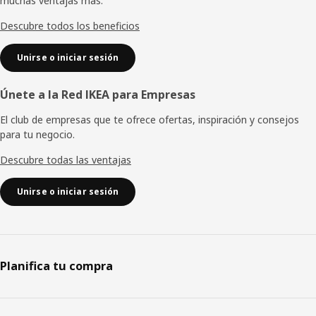
muchas ventajas más.
página
Descubre todos los beneficios
Unirse o iniciar sesión
Únete a la Red IKEA para Empresas
El club de empresas que te ofrece ofertas, inspiración y consejos
para tu negocio.
Descubre todas las ventajas
Unirse o iniciar sesión
Planifica tu compra