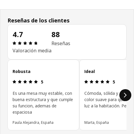
Reseñas de los clientes
4.7
88
Reseña: 4.7 de 5 estrellas. Revisiones totales: 88
Reseñas
Valoración media
Omitir las opiniones de los clientes
Robusta
Ideal
Reseña: 5 de 5 estrellas.
Reseña: 5 de
5
5
Es una mesa muy estable, con
Cómoda, sólida y amplia,
buena estructura y que cumple
color suave para que de
su funcion, ademas de
luz a la habitación. Perfe
espaciosa
Paula Alejandra, España
Marta, España