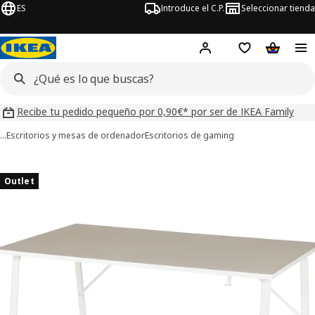
ES
Introduce el C.P.
Seleccionar tienda
Hej!
Iniciar sesión
Lista de deseo
Carrito d
Recibe tu pedido pequeño por 0,90€* por ser de IKEA Family
…
Escritorios y mesas de ordenador
Escritorios de gaming
ágenes de 7 HUVUDSPELARE
imágenes
Outlet