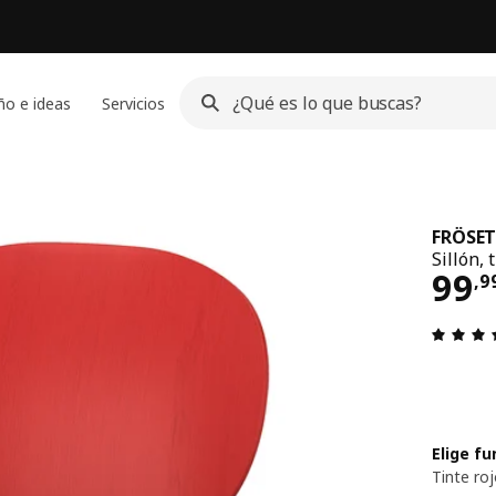
ño e ideas
Servicios
FRÖSE
Sillón, 
El 
99
,
9
Elige f
Tinte ro