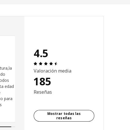
4.5
e 5 estrellas.
Reseña: 4.5 de 5 estrellas. Revisiones
tura,la
Valoración media
ndo
185
todos
ta edad
Reseñas
e
to para
s
Mostrar todas las
reseñas