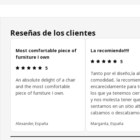
Reseñas de los clientes
Omitir las opiniones de los clientes
Most comfortable piece of
La recomiendo!!!!
furniture I own
Reseña: 5 d
5
Reseña: 5 de 5 estrellas.
5
Tanto por el diseño,la al
An absolute delight of a chair
comodidad.. la recomie
and the most comfortable
encarecidamente para 
piece of furniture I own.
los que ya tenemos cier
y nos molesta tener qu
sentarnos en un sitio al
calzarnos o descalzarno
Alexander, España
Margarita, España