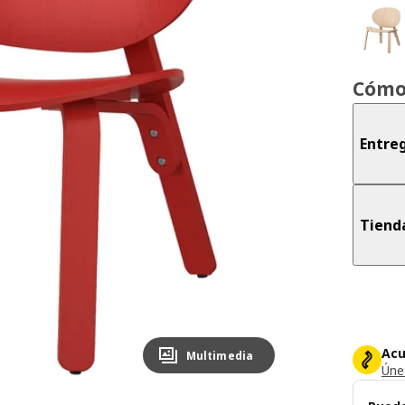
Cómo
Entreg
Tiend
Acu
Multimedia
Únet