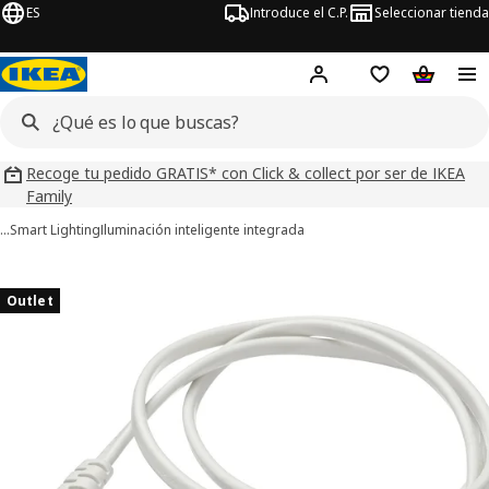
ES
Introduce el C.P.
Seleccionar tienda
Hej!
Iniciar sesión
Lista de deseo
Carrito d
Recoge tu pedido GRATIS* con Click & collect por ser de IKEA
Family
…
Smart Lighting
Iluminación inteligente integrada
ágenes de 2 FÖRNIMMA
imágenes
Outlet