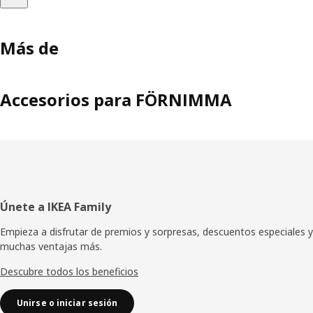
Más de
Accesorios para FÖRNIMMA
Pie
Únete a IKEA Family
de
Empieza a disfrutar de premios y sorpresas, descuentos especiales y
muchas ventajas más.
página
Descubre todos los beneficios
Unirse o iniciar sesión