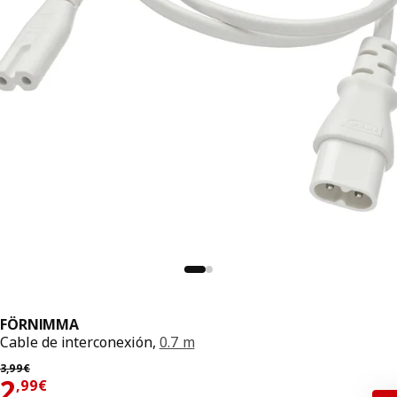
FÖRNIMMA
Cable de interconexión,
0.7 m
Precio anterior 3,99€
3
,
99
€
El precio 2,99€
2
,
99
€