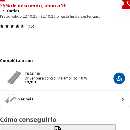
25% de descuento, ahorra 1€
Outlet
Precio válido 22.10.25 - 22.10.26 o hasta fin de existencias.
Reseña: 4.5 de 5 estrellas. Revisiones totales: 16
(16)
Complétalo con
TRÅDFRI
Driver para control inalámbrico, 10 W
Añadir
El precio 19,99€
19
,
99
€
Ver más
Cómo conseguirlo