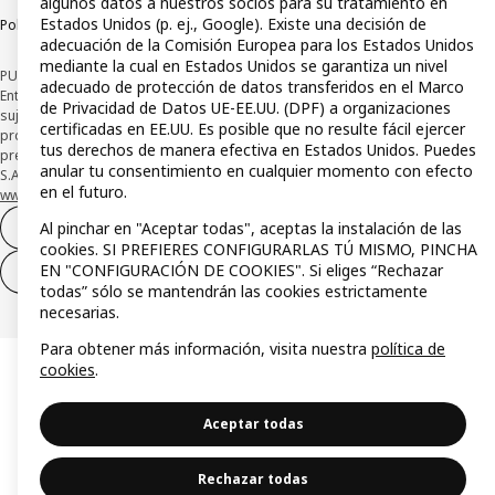
algunos datos a nuestros socios para su tratamiento en
Estados Unidos (p. ej., Google). Existe una decisión de
Política de divulgación responsable
adecuación de la Comisión Europea para los Estados Unidos
mediante la cual en Estados Unidos se garantiza un nivel
PUBLICIDAD: *Financiación a través de la tarjeta IKEA VISA emitida por la
adecuado de protección de datos transferidos en el Marco
Entidad de Pago híbrida CaixaBank Payments & Consumer, E.F.C., E.P., S.A.U., y
de Privacidad de Datos UE-EE.UU. (DPF) a organizaciones
sujeta a su organización. La entidad ha escogido como sistema de
certificadas en EE.UU. Es posible que no resulte fácil ejercer
protección de los fondos recibidos de usuarios de servicios de pago que
tus derechos de manera efectiva en Estados Unidos. Puedes
presta su depósito en una cuenta bancaria separada abierta en CaixaBank,
anular tu consentimiento en cualquier momento con efecto
S.A. Conoce más acerca de las formas de pago de tu tarjeta aquí:
en el futuro.
www.caixabankpc.com/es/productos
. ​
Al pinchar en "Aceptar todas", aceptas la instalación de las
Desistimiento del contrato
cookies. SI PREFIERES CONFIGURARLAS TÚ MISMO, PINCHA
EN "CONFIGURACIÓN DE COOKIES". Si eliges “Rechazar
Desistimiento de solo servicios
todas” sólo se mantendrán las cookies estrictamente
necesarias.
Para obtener más información, visita nuestra
política de
cookies
.
Aceptar todas
Rechazar todas