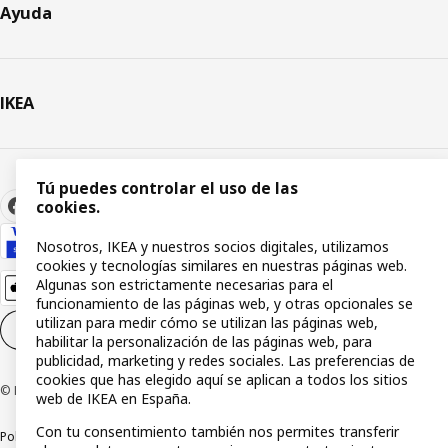
Ayuda
IKEA
Tú puedes controlar el uso de las
cookies.
Nosotros, IKEA y nuestros socios digitales, utilizamos
cookies y tecnologías similares en nuestras páginas web.
Algunas son estrictamente necesarias para el
funcionamiento de las páginas web, y otras opcionales se
utilizan para medir cómo se utilizan las páginas web,
Configuración de cookies
ES
habilitar la personalización de las páginas web, para
publicidad, marketing y redes sociales. Las preferencias de
cookies que has elegido aquí se aplican a todos los sitios
© Inter IKEA Systems B.V 1999-2026
web de IKEA en España.
Con tu consentimiento también nos permites transferir
Política de privacidad
Política de cookies
Términos y condiciones