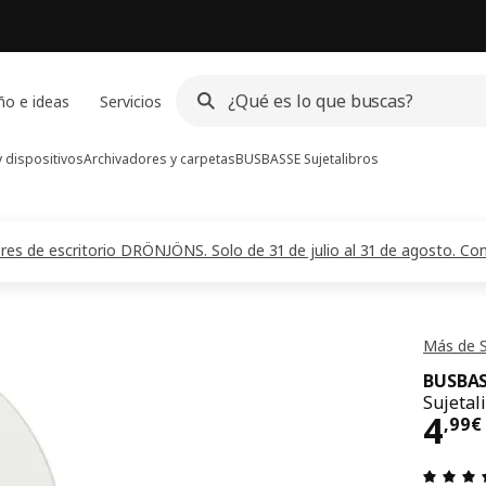
ño e ideas
Servicios
 dispositivos
Archivadores y carpetas
BUSBASSE
Sujetalibros
 de escritorio DRÖNJÖNS. Solo de 31 de julio al 31 de agosto. Com
Más de S
BUSBAS
Sujetal
El p
4
,
99
€