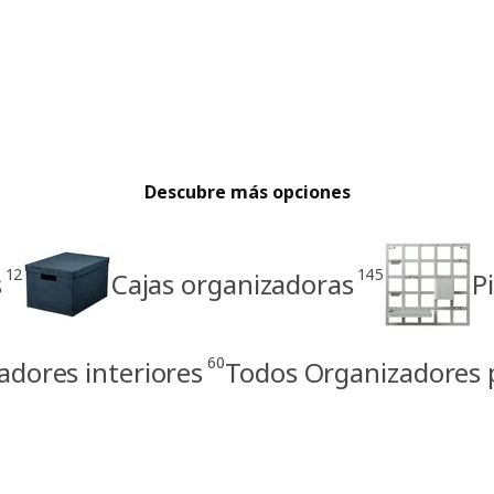
Descubre más opciones
12
145
s
Cajas organizadoras
P
60
adores interiores
Todos Organizadores p