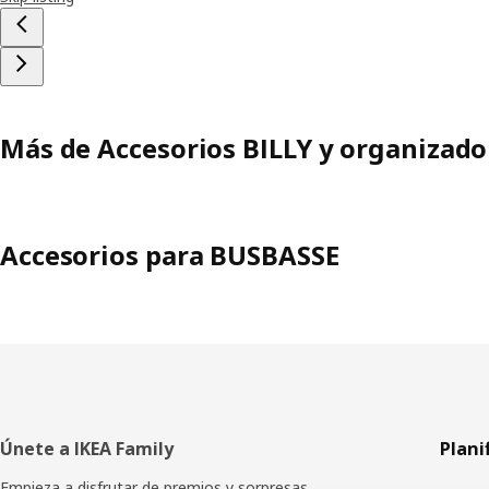
Más de Accesorios BILLY y organizado
Accesorios para BUSBASSE
Pie
Únete a IKEA Family
Plani
de
Empieza a disfrutar de premios y sorpresas,