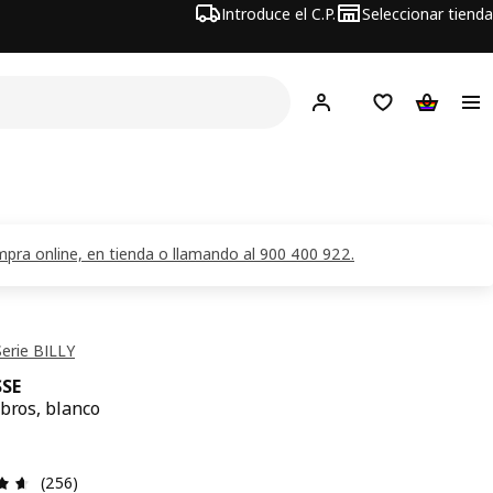
Introduce el C.P.
Seleccionar tienda
Hej!
Iniciar sesión
Lista de deseo
Carrito d
pra online, en tienda o llamando al 900 400 922.
erie BILLY
SE
ibros, blanco
recio 4,99€
Reseña: 4.6 de 5 estrellas. Revisiones totales: 256
(256)