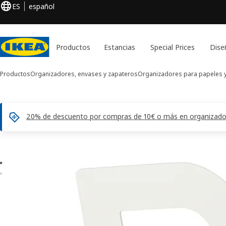
ES
español
Productos
Estancias
Special Prices
Dise
Productos
Organizadores, envases y zapateros
Organizadores para papeles y
20% de descuento por compras de 10€ o más en organizadores
Imágenes de 2 BUSBASSE
ar imágenes