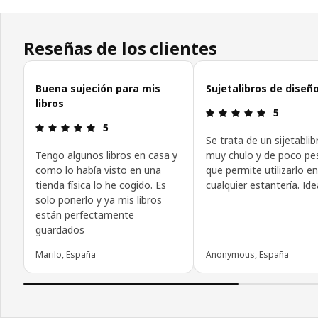
Reseñas de los clientes
Omitir las opiniones de los clientes
Buena sujeción para mis
Sujetalibros de diseñ
libros
Reseña: 5 d
5
Reseña: 5 de 5 estrellas.
5
Se trata de un sijetablib
Tengo algunos libros en casa y
muy chulo y de poco pes
como lo había visto en una
que permite utilizarlo en
tienda física lo he cogido. Es
cualquier estantería. Idea
solo ponerlo y ya mis libros
están perfectamente
guardados
Marilo, España
Anonymous, España